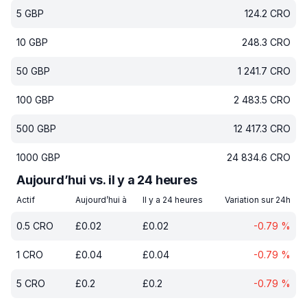
5
GBP
124.2
CRO
10
GBP
248.3
CRO
50
GBP
1 241.7
CRO
100
GBP
2 483.5
CRO
500
GBP
12 417.3
CRO
1000
GBP
24 834.6
CRO
Aujourd’hui vs. il y a 24 heures
Actif
Aujourd’hui à
Il y a 24 heures
Variation sur 24h
0.5
CRO
£
0.02
£
0.02
-0.79
%
1
CRO
£
0.04
£
0.04
-0.79
%
5
CRO
£
0.2
£
0.2
-0.79
%