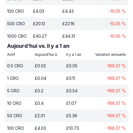
100
CRO
£
4.03
£
4.43
-10.05
%
500
CRO
£
20.13
£
22.16
-10.05
%
1000
CRO
£
40.27
£
44.31
-10.05
%
Aujourd’hui vs. il y a 1 an
Actif
Aujourd’hui à
Il y a 1 an
Variation annuelle
0.5
CRO
£
0.02
£
0.05
-166.37
%
1
CRO
£
0.04
£
0.11
-166.37
%
5
CRO
£
0.2
£
0.54
-166.37
%
10
CRO
£
0.4
£
1.07
-166.37
%
50
CRO
£
2.01
£
5.36
-166.37
%
100
CRO
£
4.03
£
10.73
-166.37
%