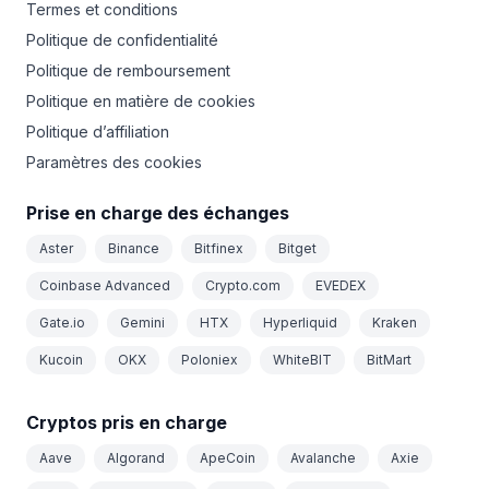
Termes et conditions
Politique de confidentialité
Politique de remboursement
Politique en matière de cookies
Politique d’affiliation
Paramètres des cookies
Prise en charge des échanges
Aster
Binance
Bitfinex
Bitget
Coinbase Advanced
Crypto.com
EVEDEX
Gate.io
Gemini
HTX
Hyperliquid
Kraken
Kucoin
OKX
Poloniex
WhiteBIT
BitMart
Cryptos pris en charge
Aave
Algorand
ApeCoin
Avalanche
Axie