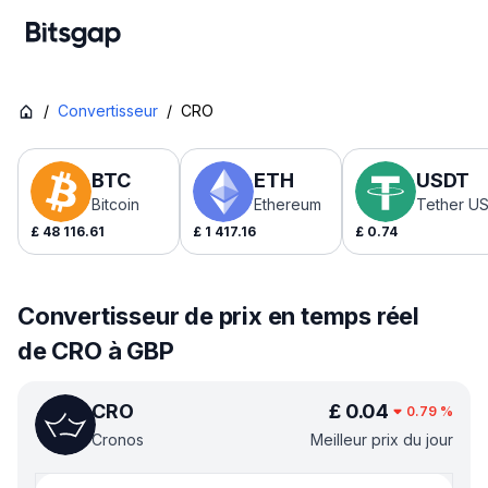
/
Convertisseur
/
CRO
BTC
ETH
USDT
Bitcoin
Ethereum
Tether U
£
48 116.61
£
1 417.16
£
0.74
Convertisseur de prix en temps réel
de CRO à GBP
CRO
£
0.04
0.79
%
Cronos
Meilleur prix du jour