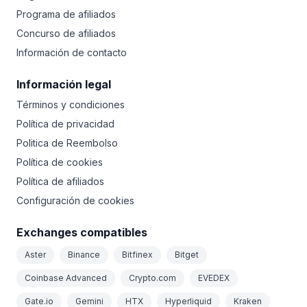
Programa de afiliados
Concurso de afiliados
Información de contacto
Información legal
Términos y condiciones
Política de privacidad
Politica de Reembolso
Política de cookies
Política de afiliados
Configuración de cookies
Exchanges compatibles
Aster
Binance
Bitfinex
Bitget
Coinbase Advanced
Crypto.com
EVEDEX
Gate.io
Gemini
HTX
Hyperliquid
Kraken