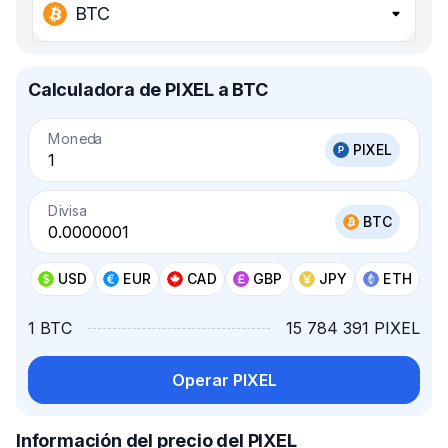
BTC
Calculadora de PIXEL a BTC
Moneda
PIXEL
Divisa
BTC
USD
EUR
CAD
GBP
JPY
ETH
1 BTC
15 784 391 PIXEL
Operar PIXEL
Información del precio del PIXEL