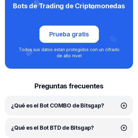
Bots de Trading de Criptomonedas
Prueba gratis
Todos sus datos están protegidos con un cifrado
de alto nivel
Preguntas frecuentes
¿Qué es el Bot COMBO de Bitsgap?
El bot
COMBO
de Bitsgap es una ingeniosa solución
¿Qué es el Bot BTD de Bitsgap?
de trading automatizada diseñada específicamente para
operar con futuros. Este admirable bot está desarrollado