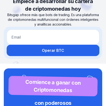
Empiece a desarrollar su cartera
de criptomonedas hoy
Bitsgap ofrece más que bots de trading. Es una plataforma
de criptomonedas multifuncional con órdenes inteligentes
y analíticas accionables.
Email
Operar BTC
Comience a ganar con
Criptomonedas
con poderosos