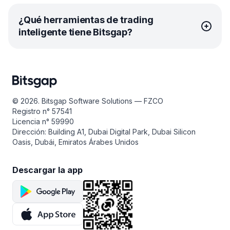
para capitalizar tanto en mercados alcistas como
BTD son las siglas de «buying the dip» (comprando
bajistas, y gracias a sus capacidades
¿Qué herramientas de trading
la caída), una estrategia muy popular entre los traders.
de apalancamiento, puede hacerlo a la velocidad
inteligente tiene Bitsgap?
Básicamente, esto significa comprar una moneda
de un rayo: ¡1000% más rápido!
después de que su valor ha caído temporalmente.
Aprovechando el poder combinado de las estrategias
Aunque esto puede parecer contra intuitivo para
Bitsgap ofrece una gama de
de trading
GRID
y
DCA
, el bot COMBO reemplaza
algunos, en realidad puede ser una movida inteligente.
herramientas de trading inteligentes
y tipos de órdenes
magistralmente los niveles con un trailing integrado,
Al comprar a un precio más bajo, podrá acumular más
avanzadas que no encontrará en los típicos exchanges
ejecutando las operaciones con precisión en cada
de la moneda y aumentar sus potenciales ganancias
de criptomonedas. Explore una serie de órdenes
movimiento del mercado en ambas direcciones.
cuando el precio repunte.
© 2026. Bitsgap Software Solutions — FZCO
inteligentes, incluyendo órdenes estándar
Si está ansioso de comenzar a aprovechar las
Registro n° 57541
Bitsgap ha hecho las cosas extremadamente fácil para
Mercado/Limit, órdenes Stop Market/Limit,
recompensas del trading de futuros con el bot COMBO, ¡
Licencia n° 59990
aquellos que quieren compra la caída incorporando esta
Órdenes Escalonadas
, TWAP, y la versátil
suscríbase
a Bitsgap ahora mismo! Pero antes de que
Dirección: Building A1, Dubai Digital Park, Dubai Silicon
popular estrategia en su bot de trading automatizado,
One Cancels Other (OCO)
. Con el avanzado terminal
comience, asegúrese de familiarizarse con los entresijos
Oasis, Dubái, Emiratos Árabes Unidos
que también es conocido como
BTD
. Esta útil
de trading de Bitsgap en sus manos, tendrá acceso
del mercado de futuros y los riesgos asociados
herramienta puede ayudarle a aprovechar las caídas del
a un conjunto de funciones de última generación,
al trading.
precio comprando automáticamente la moneda base del
incluyendo
sofisticadas herramientas gráficas
, el
Descargar la app
par elegido cuando el precio está disminuyendo. Esto
Widget Técnicos
,
bots de trading
avanzados,
no solo hace el proceso más eficiente, sino que también
estrategias rentables
y mucho más.
puede ayudarle a tener un menor costo medio
¿Y lo mejor de todo? Bitsgap tiene una
de propiedad para sus monedas.
prueba gratuita de 7 días
del plan PRO. ¡Aproveche esta
increíble oportunidad para probar el terminal