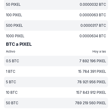
50
PIXEL
0.0000032
BTC
100
PIXEL
0.0000063
BTC
500
PIXEL
0.0000317
BTC
1000
PIXEL
0.0000634
BTC
BTC a PIXEL
Activo
Hoy a las
0.5
BTC
7 892 196
PIXEL
1
BTC
15 784 391
PIXEL
5
BTC
78 921 956
PIXEL
10
BTC
157 843 912
PIXEL
50
BTC
789 219 560
PIXEL