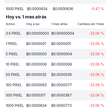
1000
PIXEL
₿
0.0000634
₿
0.0000636
-0.47
%
Hoy vs. 1 mes atrás
Activo
Hoy a las
1 mes atrás
Cambios en 1 mes
0.5
PIXEL
₿
0.00000003
₿
0.00000004
-22.06
%
1
PIXEL
₿
0.0000001
₿
0.0000001
-22.06
%
5
PIXEL
₿
0.0000003
₿
0.0000004
-22.06
%
10
PIXEL
₿
0.0000006
₿
0.0000008
-22.06
%
50
PIXEL
₿
0.0000032
₿
0.0000039
-22.06
%
100
PIXEL
₿
0.0000063
₿
0.0000077
-22.06
%
500
PIXEL
₿
0.0000317
₿
0.0000387
-22.06
%
1000
PIXEL
₿
0.0000634
₿
0.0000773
-22.06
%