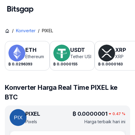
/
Konverter
/
PIXEL
ETH
USDT
XRP
Ethereum
Tether USDt
XRP
₿
0.0296393
₿
0.0000155
₿
0.0000163
Konverter Harga Real Time PIXEL ke
BTC
PIXEL
₿
0.0000001
0.47
%
Pixels
Harga terbaik hari ini