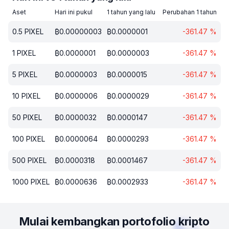
Aset
Hari ini pukul
1 tahun yang lalu
Perubahan 1 tahun
0.5
PIXEL
₿
0.00000003
₿
0.0000001
-361.47
%
1
PIXEL
₿
0.0000001
₿
0.0000003
-361.47
%
5
PIXEL
₿
0.0000003
₿
0.0000015
-361.47
%
10
PIXEL
₿
0.0000006
₿
0.0000029
-361.47
%
50
PIXEL
₿
0.0000032
₿
0.0000147
-361.47
%
100
PIXEL
₿
0.0000064
₿
0.0000293
-361.47
%
500
PIXEL
₿
0.0000318
₿
0.0001467
-361.47
%
1000
PIXEL
₿
0.0000636
₿
0.0002933
-361.47
%
Mulai kembangkan portofolio kripto