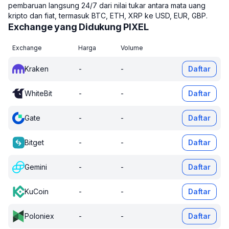
pembaruan langsung 24/7 dari nilai tukar antara mata uang
kripto dan fiat, termasuk BTC, ETH, XRP ke USD, EUR, GBP.
Exchange yang Didukung PIXEL
Exchange
Harga
Volume
Kraken
-
-
Daftar
WhiteBit
-
-
Daftar
Gate
-
-
Daftar
Bitget
-
-
Daftar
Gemini
-
-
Daftar
KuCoin
-
-
Daftar
Poloniex
-
-
Daftar