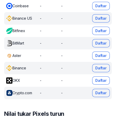
Coinbase
-
-
Daftar
Binance US
-
-
Daftar
Bitfinex
-
-
Daftar
BitMart
-
-
Daftar
Aster
-
-
Daftar
Binance
-
-
Daftar
OKX
-
-
Daftar
Crypto.com
-
-
Daftar
Nilai tukar Pixels turun