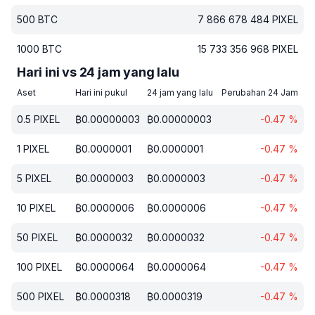
500
BTC
7 866 678 484
PIXEL
1000
BTC
15 733 356 968
PIXEL
Hari ini vs 24 jam yang lalu
Aset
Hari ini pukul
24 jam yang lalu
Perubahan 24 Jam
0.5
PIXEL
₿
0.00000003
₿
0.00000003
-0.47
%
1
PIXEL
₿
0.0000001
₿
0.0000001
-0.47
%
5
PIXEL
₿
0.0000003
₿
0.0000003
-0.47
%
10
PIXEL
₿
0.0000006
₿
0.0000006
-0.47
%
50
PIXEL
₿
0.0000032
₿
0.0000032
-0.47
%
100
PIXEL
₿
0.0000064
₿
0.0000064
-0.47
%
500
PIXEL
₿
0.0000318
₿
0.0000319
-0.47
%