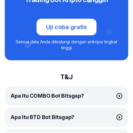
Uji coba gratis
Semua data Anda dilindungi dengan enkripsi tingkat
tinggi
T&J
Apa Itu COMBO Bot Bitsgap?
COMBO bot
Bitsgap adalah solusi trading otomatis
Apa Itu BTD Bot Bitsgap?
cerdas yang dirancang khusus trading futures. Bot
istimewa ini didesain untuk memanfaatkan pasar yang
naik dan turun, dan berkat kemampuan leverage-nya,