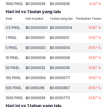
1000
PIXEL
₿
0.0000636
₿
0.0000639
-0.47
%
Hari ini vs 1 bulan yang lalu
Aset
Hari ini pukul
1 bulan yang lalu
Perubahan 1 bulan
0.5
PIXEL
₿
0.00000003
₿
0.00000004
-21.67
%
1
PIXEL
₿
0.0000001
₿
0.0000001
-21.67
%
5
PIXEL
₿
0.0000003
₿
0.0000004
-21.67
%
10
PIXEL
₿
0.0000006
₿
0.0000008
-21.67
%
50
PIXEL
₿
0.0000032
₿
0.0000039
-21.67
%
100
PIXEL
₿
0.0000064
₿
0.0000077
-21.67
%
500
PIXEL
₿
0.0000318
₿
0.0000387
-21.67
%
1000
PIXEL
₿
0.0000636
₿
0.0000773
-21.67
%
Hari ini vs 1 tahun yang lalu