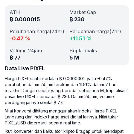
ATH
Market Cap
₿
0.000015
₿
230
Perubahan harga(24hr)
Perubahan harga(7hr)
-0.47
%
+
11.51
%
Volume 24jam
Suplai maks.
₿
77
5 M
Data Live PIXEL
Harga PIXEL saat ini adalah ₿ 0.0000001, yaitu -0.47%
perubahan dalam 24 jam terakhir dan 11.51% dalam 7 hari
terakhir. Dengan suplai yang beredar sebesar 5 M, kapitalisasi
pasar live PIXEL mencapai ₿ 230. Dalam 24 jam, volume
perdagangannya senilai ₿ 77.
Nilai konversi dihitung menggunakan Indeks Harga PIXEL
Langsung dan indeks harga aset digital lainnya. Nilai tukar
PIXEL/USD diperbarui secara real time.
Ikuti konverter dan kalkulator kripto Bitsgap untuk mendapat