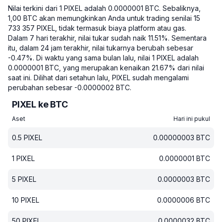
Nilai terkini dari 1 PIXEL adalah 0.0000001 BTC.
Sebaliknya,
1,00 BTC akan memungkinkan Anda untuk trading senilai 15
733 357 PIXEL, tidak termasuk biaya platform atau gas.
Dalam 7 hari terakhir, nilai tukar sudah naik 11.51%.
Sementara
itu, dalam 24 jam terakhir, nilai tukarnya berubah sebesar
-0.47%.
Di waktu yang sama bulan lalu, nilai 1 PIXEL adalah
0.0000001 BTC, yang merupakan kenaikan 21.67% dari nilai
saat ini.
Dilihat dari setahun lalu, PIXEL sudah mengalami
perubahan sebesar -0.0000002 BTC.
PIXEL ke BTC
Aset
Hari ini pukul
0.5
PIXEL
0.00000003
BTC
1
PIXEL
0.0000001
BTC
5
PIXEL
0.0000003
BTC
10
PIXEL
0.0000006
BTC
50
PIXEL
0.0000032
BTC