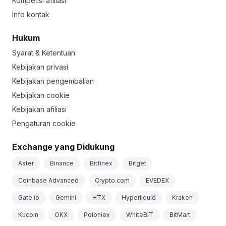
Kompetisi afiliasi
Info kontak
Hukum
Syarat & Ketentuan
Kebijakan privasi
Kebijakan pengembalian
Kebijakan cookie
Kebijakan afiliasi
Pengaturan cookie
Exchange yang Didukung
Aster
Binance
Bitfinex
Bitget
Coinbase Advanced
Crypto.com
EVEDEX
Gate.io
Gemini
HTX
Hyperliquid
Kraken
Kucoin
OKX
Poloniex
WhiteBIT
BitMart