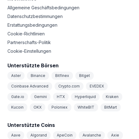
Allgemeine Geschäftsbedingungen
Datenschutzbestimmungen
Erstattungsbedingungen
Cookie-Richtlinien
Partnerschafts-Politik
Cookie-Einstellungen
Unterstützte Börsen
Aster
Binance
Bitfinex
Bitget
Coinbase Advanced
Crypto.com
EVEDEX
Gate.io
Gemini
HTX
Hyperliquid
Kraken
Kucoin
OKX
Poloniex
WhiteBIT
BitMart
Unterstützte Coins
Aave
Algorand
ApeCoin
Avalanche
Axie