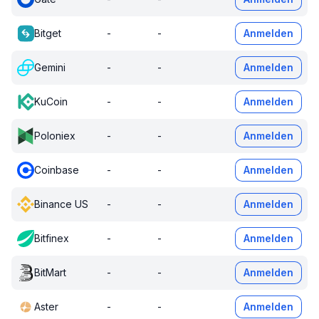
Bitget
-
-
Anmelden
Gemini
-
-
Anmelden
KuCoin
-
-
Anmelden
Poloniex
-
-
Anmelden
Coinbase
-
-
Anmelden
Binance US
-
-
Anmelden
Bitfinex
-
-
Anmelden
BitMart
-
-
Anmelden
Aster
-
-
Anmelden