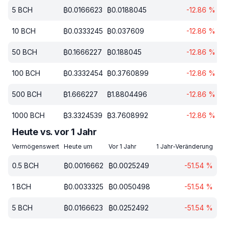
5
BCH
₿
0.0166623
₿
0.0188045
-12.86
%
10
BCH
₿
0.0333245
₿
0.037609
-12.86
%
50
BCH
₿
0.1666227
₿
0.188045
-12.86
%
100
BCH
₿
0.3332454
₿
0.3760899
-12.86
%
500
BCH
₿
1.666227
₿
1.8804496
-12.86
%
1000
BCH
₿
3.3324539
₿
3.7608992
-12.86
%
Heute vs. vor 1 Jahr
Vermögenswert
Heute um
Vor 1 Jahr
1 Jahr-Veränderung
0.5
BCH
₿
0.0016662
₿
0.0025249
-51.54
%
1
BCH
₿
0.0033325
₿
0.0050498
-51.54
%
5
BCH
₿
0.0166623
₿
0.0252492
-51.54
%