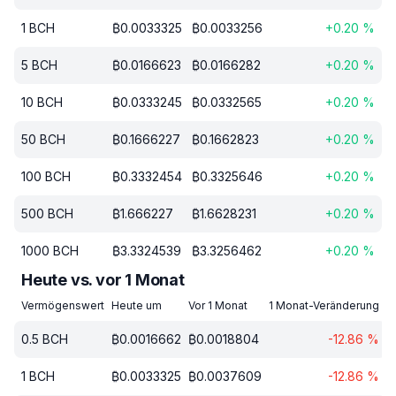
1
BCH
₿
0.0033325
₿
0.0033256
+
0.20
%
5
BCH
₿
0.0166623
₿
0.0166282
+
0.20
%
10
BCH
₿
0.0333245
₿
0.0332565
+
0.20
%
50
BCH
₿
0.1666227
₿
0.1662823
+
0.20
%
100
BCH
₿
0.3332454
₿
0.3325646
+
0.20
%
500
BCH
₿
1.666227
₿
1.6628231
+
0.20
%
1000
BCH
₿
3.3324539
₿
3.3256462
+
0.20
%
Heute vs. vor 1 Monat
Vermögenswert
Heute um
Vor 1 Monat
1 Monat-Veränderung
0.5
BCH
₿
0.0016662
₿
0.0018804
-12.86
%
1
BCH
₿
0.0033325
₿
0.0037609
-12.86
%