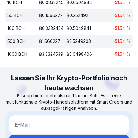
10
BCH
₿
0.0333245
₿
0.0504984
-51.54
%
50
BCH
₿
0.1666227
₿
0.252492
-51.54
%
100
BCH
₿
0.3332454
₿
0.5049841
-51.54
%
500
BCH
₿
1.666227
₿
2.5249203
-51.54
%
1000
BCH
₿
3.3324539
₿
5.0498406
-51.54
%
Lassen Sie Ihr Krypto-Portfolio noch
heute wachsen
Bitsgap bietet mehr als nur Trading-Bots. Es ist eine
multifunktionale Krypto-Handelsplattform mit Smart Orders und
aussagekräftigen Analysen.
E-Mail