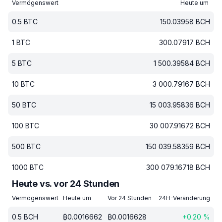
Vermögenswert
Heute um
0.5
BTC
150.03958
BCH
1
BTC
300.07917
BCH
5
BTC
1 500.39584
BCH
10
BTC
3 000.79167
BCH
50
BTC
15 003.95836
BCH
100
BTC
30 007.91672
BCH
500
BTC
150 039.58359
BCH
1000
BTC
300 079.16718
BCH
Heute vs. vor 24 Stunden
Vermögenswert
Heute um
Vor 24 Stunden
24H-Veränderung
0.5
BCH
₿
0.0016662
₿
0.0016628
+
0.20
%