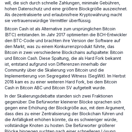
will, die sich durch schnelle Zahlungen, minimale Gebühren,
hohen Datenschutz und eine größere Blockgröße auszeichnet.
Als dezentralisierte und erlaubnisfreie Kryptowährung macht
sie vertrauenswürdige Vermittler überflüssig.
Bitcoin Cash ist als Alternative zum ursprünglichen Bitcoin
(BTC) entstanden. Im Jahr 2017 optimierten die BCH-Entwickler
den BTC-Code und brachten ihre Version der Software auf
den Markt, was zu einem Konkurrenzprodukt führte, das
Bitcoin in zwei verschiedene Blockchains aufspaltete: Bitcoin
und Bitcoin Cash. Diese Spaltung, die als Hard Fork bekannt
ist, entstand aufgrund von Differenzen innerhalb der
Community über die Skalierung von Bitcoin und die
Implementierung von Segregated Witness (SegWit). Im Herbst
2018 kam es zu einer weiteren Hard Fork, bei dem Bitcoin
Cash in Bitcoin ABC und Bitcoin SV aufgeteilt wurde.
In der Skalierungsdebatte standen sich zwei Fraktionen
gegenüber. Die Befürworter kleinerer Blöcke sprachen sich
gegen eine Erhöhung der Blockgröße aus, mit dem Argument,
dass dies zu einer Zentralisierung der Blockchain führen und
die Anfälligkeit erhöhen könnte, da es schwieriger würde,
vollständige Knoten zu hosten. Die Befürworter größerer
Blöcke hingegen suchten nach einer schnelleren Lösung,