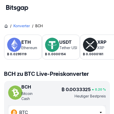
/
Konverter
/
BCH
ETH
USDT
XRP
Ethereum
Tether USDt
XRP
₿
0.0295119
₿
0.0000154
₿
0.0000161
BCH zu BTC Live-Preiskonverter
BCH
₿
0.0033325
0.20
%
Bitcoin
Heutiger Bestpreis
Cash
BTC