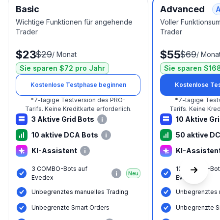
Basic
Advanced
A
Wichtige Funktionen für angehende
Voller Funktionsu
Trader
Trader
$23
$55
$29
$69
/
Monat
/
Mona
Sie sparen $72 pro Jahr
Sie sparen $168
Kostenlose Testphase beginnen
Kostenlose Te
*
7-tägige Testversion des PRO-
*
7-tägige Test
Tarifs.
Keine Kreditkarte erforderlich.
Tarifs.
Keine Kredi
3 Aktive Grid Bots
10 Aktive Gr
10 aktive DCA Bots
50 aktive D
KI-Assistent
KI-Assisten
3 COMBO-Bots auf
10 COMBO-Bot
Neu
Evedex
Evedex
Unbegrenztes manuelles Trading
Unbegrenztes 
Unbegrenzte Smart Orders
Unbegrenzte S