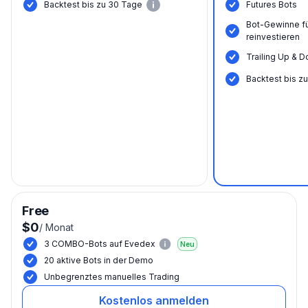
Backtest bis zu 30 Tage
Futures Bots
Bot-Gewinne f
reinvestieren
Trailing Up & D
Backtest bis z
Free
$0
/
Monat
3 COMBO-Bots auf Evedex
Neu
20 aktive Bots in der Demo
Unbegrenztes manuelles Trading
Kostenlos anmelden