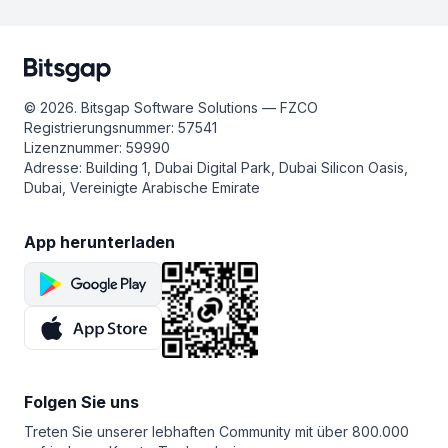
Bitsgap hat keinen Zugriff auf Ihre finanziellen und
in unserem Hilfe-Center detaillierte und leicht
persönlichen Daten. Die von den Exchanges an unsere
verständliche Anleitungen vorbereitet.
Server übermittelten Trading-Informationen werden mit
2048-Bit-Standardprotokollen verschlüsselt und
in einem sicheren Netzwerk gespeichert, das durch eine
© 2026. Bitsgap Software Solutions — FZCO
Firewall geschützt ist. All dies macht Bitsgap zu einer der
Registrierungsnummer: 57541
sichersten Plattformen für den Handel mit
Lizenznummer: 59990
Kryptowährungen.
Adresse: Building 1, Dubai Digital Park, Dubai Silicon Oasis,
Dubai, Vereinigte Arabische Emirate
App herunterladen
Folgen Sie uns
Treten Sie unserer lebhaften Community mit über 800.000