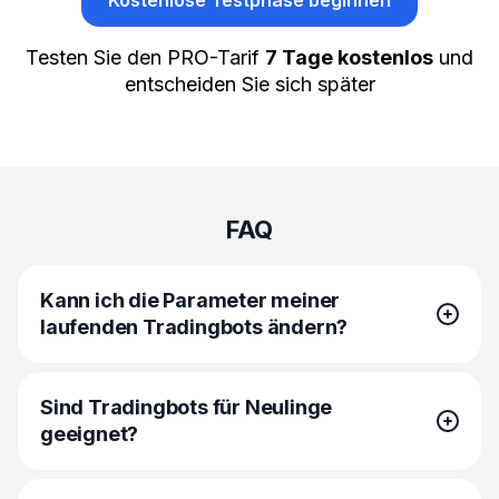
Testen Sie den PRO-Tarif
7 Tage kostenlos
und
entscheiden Sie sich später
FAQ
Kann ich die Parameter meiner
laufenden Tradingbots ändern?
Ja, bei einigen Bots können Sie verschiedene
Sind Tradingbots für Neulinge
Funktionen, z. B. Trailing Up oder Take Profit, anpassen,
geeignet?
während sie laufen. Wenn Sie beispielsweise einen Ihrer
laufenden GRID-ALGO-Tradingbots ändern möchten,
wählen Sie ihn in der Liste der Bots unter dem