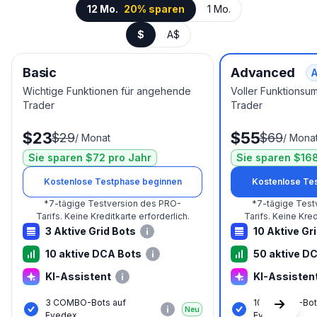
12 Mo.
20% sparen
1 Mo.
$
A$
Basic
Advanced
A
Wichtige Funktionen für angehende
Voller Funktionsu
Trader
Trader
$23
$55
$29
$69
/
Monat
/
Mona
Sie sparen $72 pro Jahr
Sie sparen $168
Kostenlose Testphase beginnen
Kostenlose Te
*
7-tägige Testversion des PRO-
*
7-tägige Test
Tarifs.
Keine Kreditkarte erforderlich.
Tarifs.
Keine Kredi
3 Aktive Grid Bots
10 Aktive Gr
10 aktive DCA Bots
50 aktive D
KI-Assistent
KI-Assisten
3 COMBO-Bots auf
10 COMBO-Bot
Neu
Evedex
Evedex