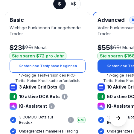
$
A$
Basic
Advanced
A
Wichtige Funktionen für angehende
Voller Funktionsu
Trader
Trader
$23
$55
$29
$69
/
Monat
/
Mona
Sie sparen $72 pro Jahr
Sie sparen $168
Kostenlose Testphase beginnen
Kostenlose Te
*
7-tägige Testversion des PRO-
*
7-tägige Test
Tarifs.
Keine Kreditkarte erforderlich.
Tarifs.
Keine Kredi
3 Aktive Grid Bots
10 Aktive Gr
10 aktive DCA Bots
50 aktive D
KI-Assistent
KI-Assisten
3 COMBO-Bots auf
10 COMBO-Bot
Neu
Evedex
Evedex
Unbegrenztes manuelles Trading
Unbegrenztes 