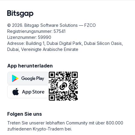
Trading emotionslos gestalten, indem sie Trades
einer fundierten kryptografischen Infrastruktur
autonom auf der Grundlage vorgegebener Regeln
ausgestattet, die auf ein gutes Team und ein
ausführen. Dies kann Ihnen helfen, kostspielige Fehler
langfristiges Gewinnpotenzial hindeutet. All dies
zu vermeiden, die oft gemacht werden, wenn Emotionen
bedeutet, dass DAI gute Perspektiven hat.
© 2026. Bitsgap Software Solutions — FZCO
in das Trading einfließen. Bots können außerdem Trades
Registrierungsnummer: 57541
schneller ausführen als Menschen, was in volatilen
Lizenznummer: 59990
Märkten hilfreich sein kann.
Adresse: Building 1, Dubai Digital Park, Dubai Silicon Oasis,
Dubai, Vereinigte Arabische Emirate
App herunterladen
Folgen Sie uns
Treten Sie unserer lebhaften Community mit über 800.000
zufriedenen Krypto-Tradern bei.