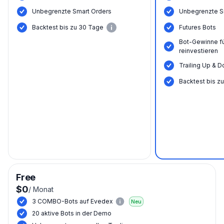
Unbegrenzte Smart Orders
Unbegrenzte S
Backtest bis zu 30 Tage
Futures Bots
Bot-Gewinne f
reinvestieren
Trailing Up & D
Backtest bis z
Free
$0
/
Monat
3 COMBO-Bots auf Evedex
Neu
20 aktive Bots in der Demo