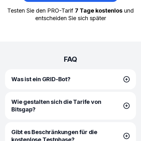
Testen Sie den PRO-Tarif
7 Tage kostenlos
und
entscheiden Sie sich später
FAQ
Was ist ein GRID-Bot?
GRID-Bots repräsentieren eine eigene Klasse von
Wie gestalten sich die Tarife von
automatisierten Trading-Strategien, die darauf ausgelegt
Bitsgap?
sind, innerhalb einer festgelegten Kursspanne
zu operieren und Kauf- sowie Verkaufsorders
in regelmäßigen, vordefinierten Abständen auszuführen.
Bitsgap bietet gestaffelte Tarife, die auf die Bedürfnisse
Ihr Hauptziel ist es, von Marktschwankungen
Gibt es Beschränkungen für die
und Bot-Aktivitäten abgestimmt sind: Basic, Advanced
zu profitieren, was sie besonders effektiv in von
kostenlose Testphase?