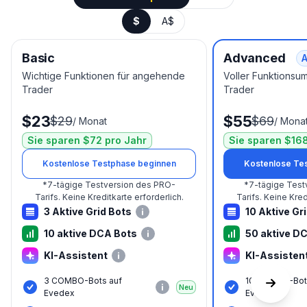
$
A$
Basic
Advanced
A
Wichtige Funktionen für angehende
Voller Funktionsu
Trader
Trader
$23
$55
$29
$69
/
Monat
/
Mona
Sie sparen $72 pro Jahr
Sie sparen $168
Kostenlose Testphase beginnen
Kostenlose Te
*
7-tägige Testversion des PRO-
*
7-tägige Test
Tarifs.
Keine Kreditkarte erforderlich.
Tarifs.
Keine Kredi
3 Aktive Grid Bots
10 Aktive Gr
10 aktive DCA Bots
50 aktive D
KI-Assistent
KI-Assisten
3 COMBO-Bots auf
10 COMBO-Bot
Neu
Evedex
Evedex