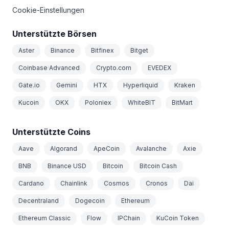
Cookie-Einstellungen
Unterstützte Börsen
Aster
Binance
Bitfinex
Bitget
Coinbase Advanced
Crypto.com
EVEDEX
Gate.io
Gemini
HTX
Hyperliquid
Kraken
Kucoin
OKX
Poloniex
WhiteBIT
BitMart
Unterstützte Coins
Aave
Algorand
ApeCoin
Avalanche
Axie
BNB
Binance USD
Bitcoin
Bitcoin Cash
Cardano
Chainlink
Cosmos
Cronos
Dai
Decentraland
Dogecoin
Ethereum
Ethereum Classic
Flow
IPChain
KuCoin Token