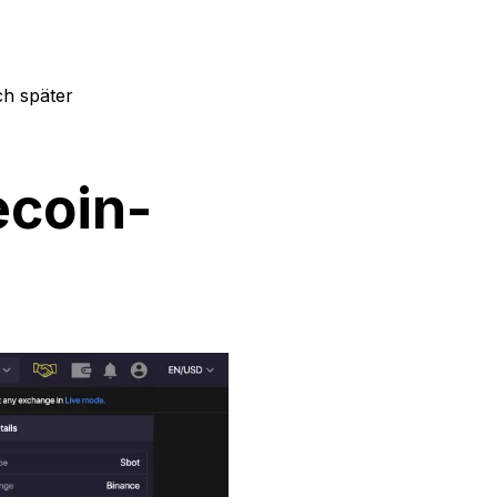
ch später
ecoin-