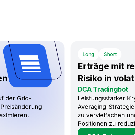
Long
Short
Erträge mit r
en
Risiko in vola
DCA Tradingbot
f der Grid-
Leistungsstarker Kr
r Preisänderung
Averaging-Strategie
aximieren.
zu vervielfachen un
Positionen zu reduz