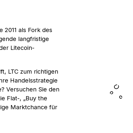
e 2011 als Fork des
gende langfristige
der Litecoin-
lft, LTC zum richtigen
hre Handelsstrategie
ge? Versuchen Sie den
e Flat-, „Buy the
tige Marktchance für