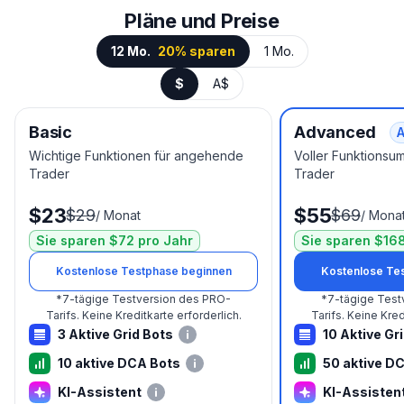
Pläne und Preise
12 Mo.
20% sparen
1 Mo.
$
A$
Basic
Advanced
A
Wichtige Funktionen für angehende
Voller Funktionsu
Trader
Trader
$23
$55
$29
$69
/
Monat
/
Mona
Sie sparen $72 pro Jahr
Sie sparen $168
Kostenlose Testphase beginnen
Kostenlose Te
*
7-tägige Testversion des PRO-
*
7-tägige Test
Tarifs.
Keine Kreditkarte erforderlich.
Tarifs.
Keine Kredi
3 Aktive Grid Bots
10 Aktive Gr
10 aktive DCA Bots
50 aktive D
KI-Assistent
KI-Assisten