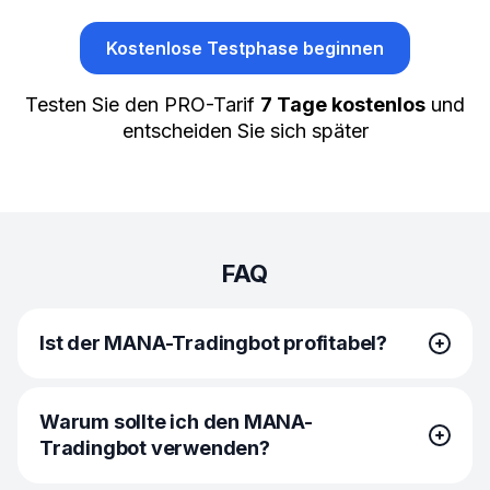
Kostenlose Testphase beginnen
Testen Sie den PRO-Tarif
7 Tage kostenlos
und
entscheiden Sie sich später
FAQ
Ist der MANA-Tradingbot profitabel?
Die MANA-Tradingbots sind per se profitabel. Sie kaufen
Warum sollte ich den MANA-
niedrig, verkaufen hoch und steigen zu den günstigsten
Tradingbot verwenden?
Marktbedingungen ein und aus. Sie haben jedoch
keinen Einfluss auf die Marktvolatilität oder die