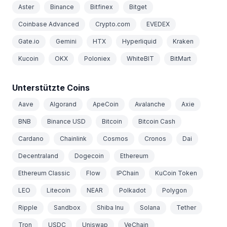
Aster
Binance
Bitfinex
Bitget
Coinbase Advanced
Crypto.com
EVEDEX
Gate.io
Gemini
HTX
Hyperliquid
Kraken
Kucoin
OKX
Poloniex
WhiteBIT
BitMart
Unterstützte Coins
Aave
Algorand
ApeCoin
Avalanche
Axie
BNB
Binance USD
Bitcoin
Bitcoin Cash
Cardano
Chainlink
Cosmos
Cronos
Dai
Decentraland
Dogecoin
Ethereum
Ethereum Classic
Flow
IPChain
KuCoin Token
LEO
Litecoin
NEAR
Polkadot
Polygon
Ripple
Sandbox
Shiba Inu
Solana
Tether
Tron
USDC
Uniswap
VeChain