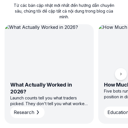
Từ các bản cập nhật mới nhất đến hướng dẫn chuyên
sâu, chúng tôi đề cập tất cả nội dung trong blog của
mình.
Cuộ
What Actually Worked in
How Much
2026?
Five bots ru
position in 
Launch counts tell you what traders
sizing capita
picked. They don't tell you what worked.
direction — 
H1 2026 platform data on win rate, return
Research
Education
diversified s
and time to close across GRID, DCA, DCA
concentrated
Futures and COMBO — and why the
average and the typical result aren't the