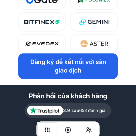
Đăng ký
để kết nối với sàn
giao dịch
Phản hồi của khách hàng
3.9 sao
653 đánh giá