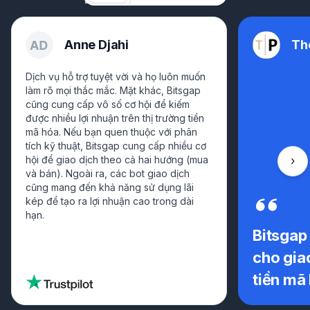
Anne Djahi
Th
Dịch vụ hỗ trợ tuyệt vời và họ luôn muốn
làm rõ mọi thắc mắc. Mặt khác, Bitsgap
cũng cung cấp vô số cơ hội để kiếm
được nhiều lợi nhuận trên thị trường tiền
mã hóa. Nếu bạn quen thuộc với phân
tích kỹ thuật, Bitsgap cung cấp nhiều cơ
hội để giao dịch theo cả hai hướng (mua
Cuộ
và bán). Ngoài ra, các bot giao dịch
cũng mang đến khả năng sử dụng lãi
kép để tạo ra lợi nhuận cao trong dài
hạn.
Bitsgap 
cho gia
tiền mã