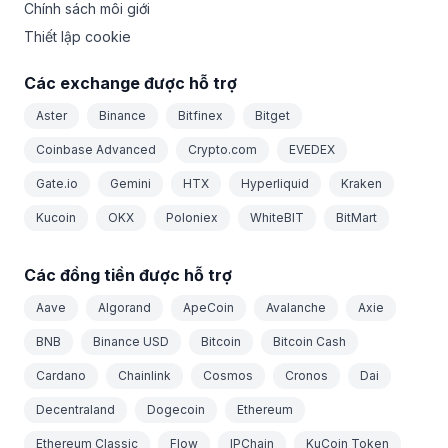
Chính sách môi giới
Thiết lập cookie
Các exchange được hỗ trợ
Aster
Binance
Bitfinex
Bitget
Coinbase Advanced
Crypto.com
EVEDEX
Gate.io
Gemini
HTX
Hyperliquid
Kraken
Kucoin
OKX
Poloniex
WhiteBIT
BitMart
Các đồng tiền được hỗ trợ
Aave
Algorand
ApeCoin
Avalanche
Axie
BNB
Binance USD
Bitcoin
Bitcoin Cash
Cardano
Chainlink
Cosmos
Cronos
Dai
Decentraland
Dogecoin
Ethereum
Ethereum Classic
Flow
IPChain
KuCoin Token