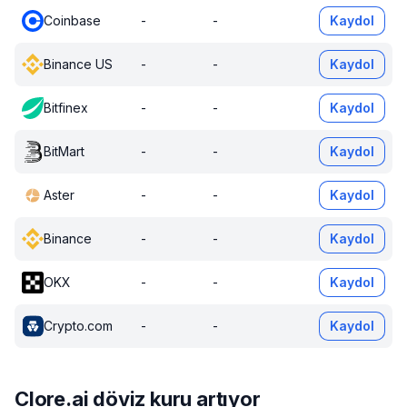
Coinbase
-
-
Kaydol
Binance US
-
-
Kaydol
Bitfinex
-
-
Kaydol
BitMart
-
-
Kaydol
Aster
-
-
Kaydol
Binance
-
-
Kaydol
OKX
-
-
Kaydol
Crypto.com
-
-
Kaydol
Clore.ai döviz kuru artıyor