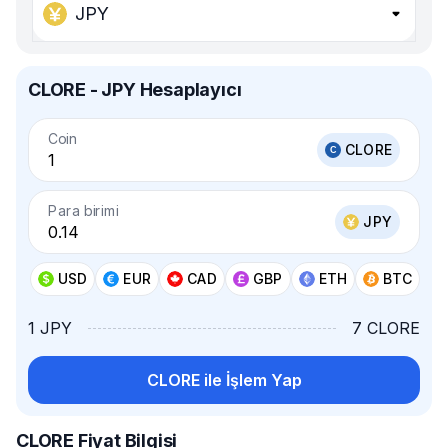
JPY
CLORE - JPY Hesaplayıcı
Coin
CLORE
Para birimi
JPY
USD
EUR
CAD
GBP
ETH
BTC
1 JPY
7 CLORE
CLORE ile İşlem Yap
CLORE Fiyat Bilgisi