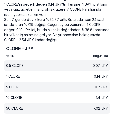
1 CLORE'in geçerli değeri 0.14 JPY'tır.
Tersine, 1 JPY, platform
veya gaz ücretleri hariç olmak üzere 7 CLORE karşılığında
işlem yapmanıza izin verir.
Son 7 günde döviz kuru %24.77 arttı.
Bu arada, son 24 saat
içinde oran %7.19 değişti.
Geçen ay bu zamanlar, 1 CLORE
değeri 0.19 JPY idi, bu da şu anki değerinden %38.81 oranında
bir yükseliş anlamına geliyor.
Bir yıl öncesine baktığımızda,
CLORE, -2.54 JPY kadar değişti.
CLORE - JPY
Varlık
Bugün 'da
0.5
CLORE
0.07
JPY
1
CLORE
0.14
JPY
5
CLORE
0.7
JPY
10
CLORE
1.4
JPY
50
CLORE
7.02
JPY