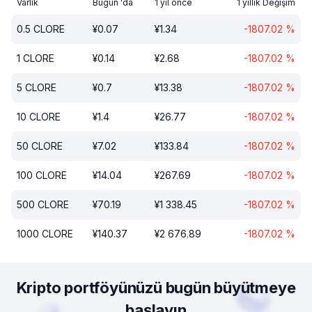
Varlık
Bugün 'da
1 yıl önce
1 yıllık Değişim
0.5
CLORE
¥
0.07
¥
1.34
-1807.02
%
1
CLORE
¥
0.14
¥
2.68
-1807.02
%
5
CLORE
¥
0.7
¥
13.38
-1807.02
%
10
CLORE
¥
1.4
¥
26.77
-1807.02
%
50
CLORE
¥
7.02
¥
133.84
-1807.02
%
100
CLORE
¥
14.04
¥
267.69
-1807.02
%
500
CLORE
¥
70.19
¥
1 338.45
-1807.02
%
1000
CLORE
¥
140.37
¥
2 676.89
-1807.02
%
Kripto portföyünüzü bugün büyütmeye
başlayın