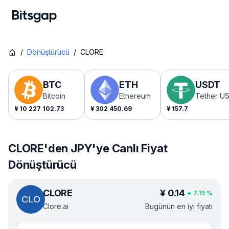
/
Dönüştürücü
/
CLORE
BTC
ETH
USDT
Bitcoin
Ethereum
Tether U
¥
10 227 102.73
¥
302 450.69
¥
157.7
CLORE'den JPY'ye Canlı Fiyat
Dönüştürücü
CLORE
¥
0.14
7.19
%
Clore.ai
Bugünün en iyi fiyatı