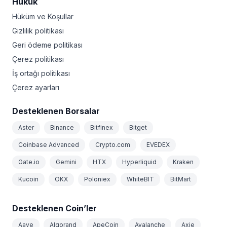
Hukuk
Hüküm ve Koşullar
Gizlilik politikası
Geri ödeme politikası
Çerez politikası
İş ortağı politikası
Çerez ayarları
Desteklenen Borsalar
Aster
Binance
Bitfinex
Bitget
Coinbase Advanced
Crypto.com
EVEDEX
Gate.io
Gemini
HTX
Hyperliquid
Kraken
Kucoin
OKX
Poloniex
WhiteBIT
BitMart
Desteklenen Coin’ler
Aave
Algorand
ApeCoin
Avalanche
Axie