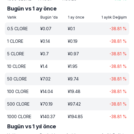
Bugün vs 1 ay önce
Varlık
Bugün 'da
1 ay önce
1 aylık Değişim
0.5
CLORE
¥
0.07
¥
0.1
-38.81
%
1
CLORE
¥
0.14
¥
0.19
-38.81
%
5
CLORE
¥
0.7
¥
0.97
-38.81
%
10
CLORE
¥
1.4
¥
1.95
-38.81
%
50
CLORE
¥
7.02
¥
9.74
-38.81
%
100
CLORE
¥
14.04
¥
19.48
-38.81
%
500
CLORE
¥
70.19
¥
97.42
-38.81
%
1000
CLORE
¥
140.37
¥
194.85
-38.81
%
Bugün vs 1 yıl önce