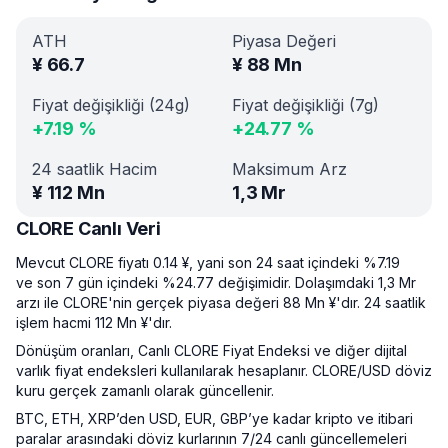
ATH
Piyasa Değeri
¥
66.7
¥
88 Mn
Fiyat değişikliği (24g)
Fiyat değişikliği (7g)
+
7.19
%
+
24.77
%
24 saatlik Hacim
Maksimum Arz
¥
112 Mn
1,3 Mr
CLORE Canlı Veri
Mevcut CLORE fiyatı 0.14 ¥, yani son 24 saat içindeki %7.19
ve son 7 gün içindeki %24.77 değişimidir. Dolaşımdaki 1,3 Mr
arzı ile CLORE'nin gerçek piyasa değeri 88 Mn ¥'dır. 24 saatlik
işlem hacmi 112 Mn ¥'dır.
Dönüşüm oranları, Canlı CLORE Fiyat Endeksi ve diğer dijital
varlık fiyat endeksleri kullanılarak hesaplanır. CLORE/USD döviz
kuru gerçek zamanlı olarak güncellenir.
BTC, ETH, XRP’den USD, EUR, GBP’ye kadar kripto ve itibari
paralar arasındaki döviz kurlarının 7/24 canlı güncellemeleri