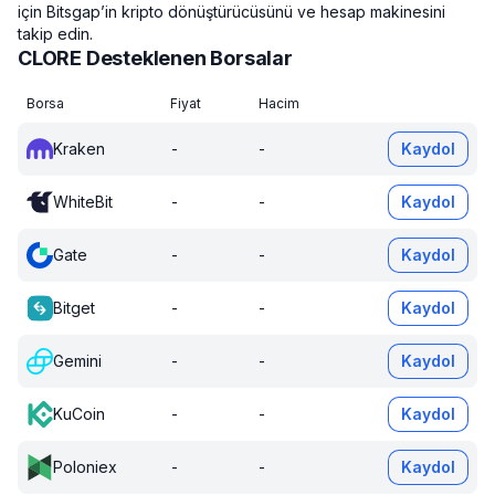
için Bitsgap’in kripto dönüştürücüsünü ve hesap makinesini
takip edin.
CLORE Desteklenen Borsalar
Borsa
Fiyat
Hacim
Kraken
-
-
Kaydol
WhiteBit
-
-
Kaydol
Gate
-
-
Kaydol
Bitget
-
-
Kaydol
Gemini
-
-
Kaydol
KuCoin
-
-
Kaydol
Poloniex
-
-
Kaydol