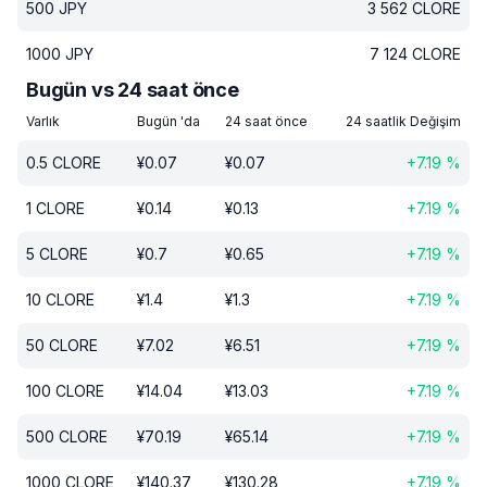
500
JPY
3 562
CLORE
1000
JPY
7 124
CLORE
Bugün vs 24 saat önce
Varlık
Bugün 'da
24 saat önce
24 saatlik Değişim
0.5
CLORE
¥
0.07
¥
0.07
+
7.19
%
1
CLORE
¥
0.14
¥
0.13
+
7.19
%
5
CLORE
¥
0.7
¥
0.65
+
7.19
%
10
CLORE
¥
1.4
¥
1.3
+
7.19
%
50
CLORE
¥
7.02
¥
6.51
+
7.19
%
100
CLORE
¥
14.04
¥
13.03
+
7.19
%
500
CLORE
¥
70.19
¥
65.14
+
7.19
%
1000
CLORE
¥
140.37
¥
130.28
+
7.19
%