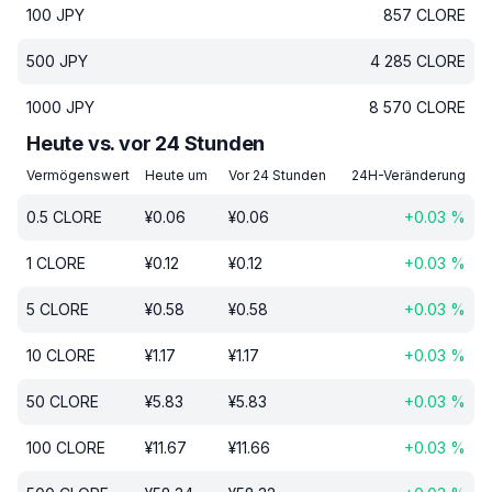
100
JPY
857
CLORE
500
JPY
4 285
CLORE
1000
JPY
8 570
CLORE
Heute vs. vor 24 Stunden
Vermögenswert
Heute um
Vor 24 Stunden
24H-Veränderung
0.5
CLORE
¥
0.06
¥
0.06
+
0.03
%
1
CLORE
¥
0.12
¥
0.12
+
0.03
%
5
CLORE
¥
0.58
¥
0.58
+
0.03
%
10
CLORE
¥
1.17
¥
1.17
+
0.03
%
50
CLORE
¥
5.83
¥
5.83
+
0.03
%
100
CLORE
¥
11.67
¥
11.66
+
0.03
%