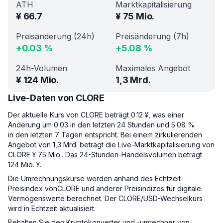
ATH
Marktkapitalisierung
¥
66.7
¥
75 Mio.
Preisänderung (24h)
Preisänderung (7h)
+
0.03
%
+
5.08
%
24h-Volumen
Maximales Angebot
¥
124 Mio.
1,3 Mrd.
Live-Daten von CLORE
Der aktuelle Kurs von CLORE beträgt 0.12 ¥, was einer
Änderung um 0.03 in den letzten 24 Stunden und 5.08 %
in den letzten 7 Tagen entspricht. Bei einem zirkulierenden
Angebot von 1,3 Mrd. beträgt die Live-Marktkapitalisierung von
CLORE ¥ 75 Mio.. Das 24-Stunden-Handelsvolumen beträgt
124 Mio. ¥.
Die Umrechnungskurse werden anhand des Echtzeit-
Preisindex vonCLORE und anderer Preisindizes für digitale
Vermögenswerte berechnet. Der CLORE/USD-Wechselkurs
wird in Echtzeit aktualisiert.
Behalten Sie den Kryptokonverter und -umrechner von