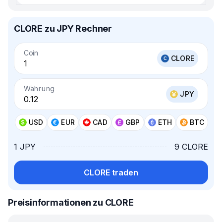
CLORE zu JPY Rechner
Coin
CLORE
Währung
JPY
USD
EUR
CAD
GBP
ETH
BTC
1 JPY
9 CLORE
CLORE traden
Preisinformationen zu CLORE