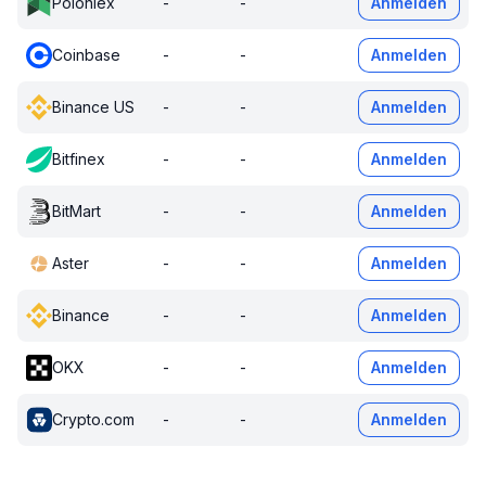
Poloniex
-
-
Anmelden
Coinbase
-
-
Anmelden
Binance US
-
-
Anmelden
Bitfinex
-
-
Anmelden
BitMart
-
-
Anmelden
Aster
-
-
Anmelden
Binance
-
-
Anmelden
OKX
-
-
Anmelden
Crypto.com
-
-
Anmelden