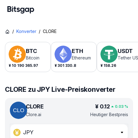
/
Konverter
/
CLORE
BTC
ETH
USDT
Bitcoin
Ethereum
Tether U
¥
10 190 365.97
¥
301 330.8
¥
158.26
CLORE zu JPY Live-Preiskonverter
CLORE
¥
0.12
0.03
%
Clore.ai
Heutiger Bestpreis
JPY