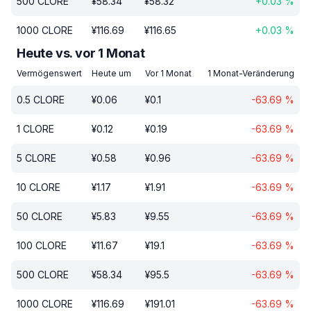
500
CLORE
¥
58.34
¥
58.32
+
0.03
%
1000
CLORE
¥
116.69
¥
116.65
+
0.03
%
Heute vs. vor 1 Monat
Vermögenswert
Heute um
Vor 1 Monat
1 Monat-Veränderung
0.5
CLORE
¥
0.06
¥
0.1
-63.69
%
1
CLORE
¥
0.12
¥
0.19
-63.69
%
5
CLORE
¥
0.58
¥
0.96
-63.69
%
10
CLORE
¥
1.17
¥
1.91
-63.69
%
50
CLORE
¥
5.83
¥
9.55
-63.69
%
100
CLORE
¥
11.67
¥
19.1
-63.69
%
500
CLORE
¥
58.34
¥
95.5
-63.69
%
1000
CLORE
¥
116.69
¥
191.01
-63.69
%