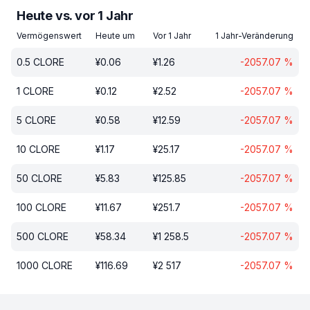
Heute vs. vor 1 Jahr
Vermögenswert
Heute um
Vor 1 Jahr
1 Jahr-Veränderung
0.5
CLORE
¥
0.06
¥
1.26
-2057.07
%
1
CLORE
¥
0.12
¥
2.52
-2057.07
%
5
CLORE
¥
0.58
¥
12.59
-2057.07
%
10
CLORE
¥
1.17
¥
25.17
-2057.07
%
50
CLORE
¥
5.83
¥
125.85
-2057.07
%
100
CLORE
¥
11.67
¥
251.7
-2057.07
%
500
CLORE
¥
58.34
¥
1 258.5
-2057.07
%
1000
CLORE
¥
116.69
¥
2 517
-2057.07
%