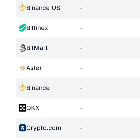
Binance US
-
Bitfinex
-
BitMart
-
Aster
-
Binance
-
OKX
-
Crypto.com
-