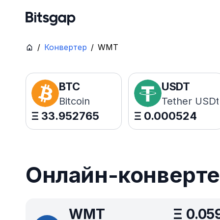
/
Конвертер
/
WMT
BTC
USDT
Bitcoin
Tether USDt
Ξ
33.952765
Ξ
0.000524
Онлайн-конверте
WMT
Ξ
0.05