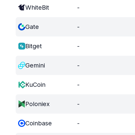
WhiteBit
-
Gate
-
Bitget
-
Gemini
-
KuCoin
-
Poloniex
-
Coinbase
-