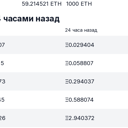
59.214521
ETH
1000
ETH
4 часами назад
в
24 часа назад
07
Ξ
0.029404
15
Ξ
0.058807
73
Ξ
0.294037
45
Ξ
0.588074
26
Ξ
2.940372