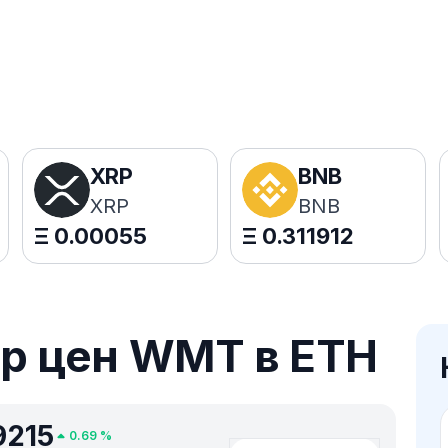
XRP
BNB
XRP
BNB
Ξ
0.00055
Ξ
0.311912
р цен WMT в ETH
9215
0.69
%