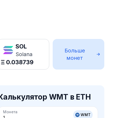
SOL
Больше
Solana
монет
Ξ
0.038739
Калькулятор WMT в ETH
Монета
WMT