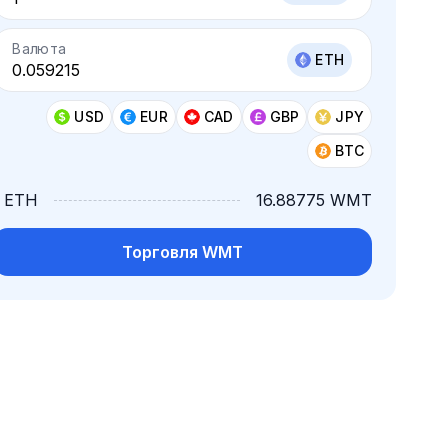
Валюта
ETH
USD
EUR
CAD
GBP
JPY
BTC
1 ETH
16.88775 WMT
Торговля WMT