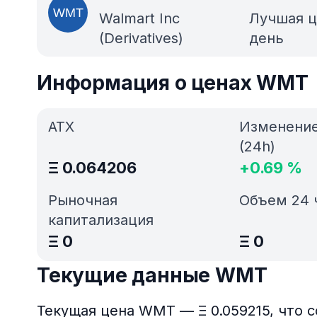
Walmart Inc
Лучшая ц
(Derivatives)
день
Информация о ценах WMT
АТХ
Изменени
(24h)
Ξ
0.064206
+
0.69
%
Рыночная
Объем 24 
капитализация
Ξ
0
Ξ
0
Текущие данные WMT
Текущая цена WMT — Ξ 0.059215, что 