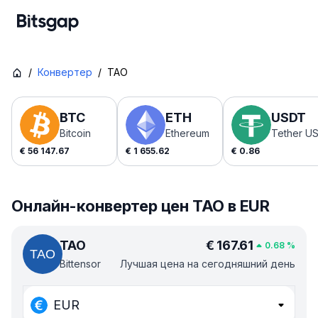
/
Конвертер
/
TAO
BTC
ETH
USDT
Bitcoin
Ethereum
Tether U
€
56 147.67
€
1 655.62
€
0.86
Онлайн-конвертер цен TAO в EUR
TAO
€
167.61
0.68
%
Bittensor
Лучшая цена на сегодняшний день
EUR