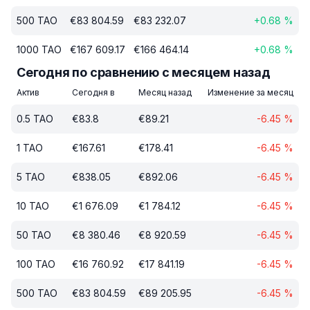
500
TAO
€
83 804.59
€
83 232.07
+
0.68
%
1000
TAO
€
167 609.17
€
166 464.14
+
0.68
%
Сегодня по сравнению с месяцем назад
Актив
Сегодня в
Месяц назад
Изменение за месяц
0.5
TAO
€
83.8
€
89.21
-6.45
%
1
TAO
€
167.61
€
178.41
-6.45
%
5
TAO
€
838.05
€
892.06
-6.45
%
10
TAO
€
1 676.09
€
1 784.12
-6.45
%
50
TAO
€
8 380.46
€
8 920.59
-6.45
%
100
TAO
€
16 760.92
€
17 841.19
-6.45
%
500
TAO
€
83 804.59
€
89 205.95
-6.45
%