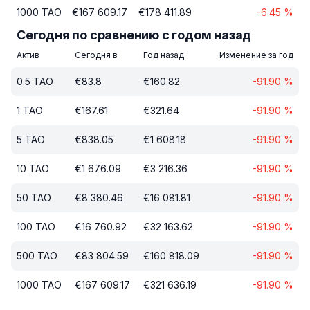
1000
TAO
€
167 609.17
€
178 411.89
-6.45
%
Сегодня по сравнению с годом назад
Актив
Сегодня в
Год назад
Изменение за год
0.5
TAO
€
83.8
€
160.82
-91.90
%
1
TAO
€
167.61
€
321.64
-91.90
%
5
TAO
€
838.05
€
1 608.18
-91.90
%
10
TAO
€
1 676.09
€
3 216.36
-91.90
%
50
TAO
€
8 380.46
€
16 081.81
-91.90
%
100
TAO
€
16 760.92
€
32 163.62
-91.90
%
500
TAO
€
83 804.59
€
160 818.09
-91.90
%
1000
TAO
€
167 609.17
€
321 636.19
-91.90
%