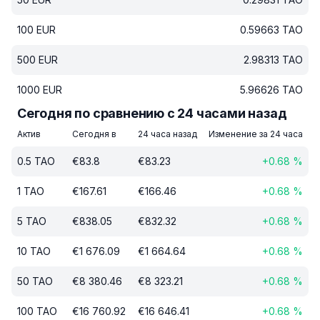
100
EUR
0.59663
TAO
500
EUR
2.98313
TAO
1000
EUR
5.96626
TAO
Сегодня по сравнению с 24 часами назад
Актив
Сегодня в
24 часа назад
Изменение за 24 часа
0.5
TAO
€
83.8
€
83.23
+
0.68
%
1
TAO
€
167.61
€
166.46
+
0.68
%
5
TAO
€
838.05
€
832.32
+
0.68
%
10
TAO
€
1 676.09
€
1 664.64
+
0.68
%
50
TAO
€
8 380.46
€
8 323.21
+
0.68
%
100
TAO
€
16 760.92
€
16 646.41
+
0.68
%