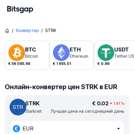
/
Конвертер
/
STRK
BTC
ETH
USDT
Bitcoin
Ethereum
Tether U
€
56 085.98
€
1 655.01
€
0.86
Онлайн-конвертер цен STRK в EUR
STRK
€
0.02
1.61
%
Starknet
Лучшая цена на сегодняшний день
EUR