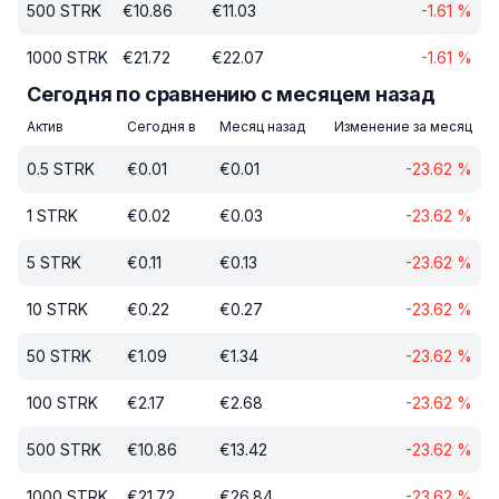
500
STRK
€
10.86
€
11.03
-1.61
%
1000
STRK
€
21.72
€
22.07
-1.61
%
Сегодня по сравнению с месяцем назад
Актив
Сегодня в
Месяц назад
Изменение за месяц
0.5
STRK
€
0.01
€
0.01
-23.62
%
1
STRK
€
0.02
€
0.03
-23.62
%
5
STRK
€
0.11
€
0.13
-23.62
%
10
STRK
€
0.22
€
0.27
-23.62
%
50
STRK
€
1.09
€
1.34
-23.62
%
100
STRK
€
2.17
€
2.68
-23.62
%
500
STRK
€
10.86
€
13.42
-23.62
%
1000
STRK
€
21.72
€
26.84
-23.62
%