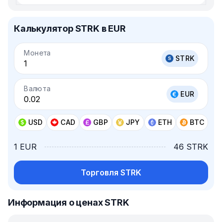
Калькулятор STRK в EUR
Монета
STRK
Валюта
EUR
USD
CAD
GBP
JPY
ETH
BTC
1 EUR
46 STRK
Торговля STRK
Информация о ценах STRK