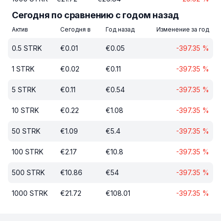
Сегодня по сравнению с годом назад
Актив
Сегодня в
Год назад
Изменение за год
0.5
STRK
€
0.01
€
0.05
-397.35
%
1
STRK
€
0.02
€
0.11
-397.35
%
5
STRK
€
0.11
€
0.54
-397.35
%
10
STRK
€
0.22
€
1.08
-397.35
%
50
STRK
€
1.09
€
5.4
-397.35
%
100
STRK
€
2.17
€
10.8
-397.35
%
500
STRK
€
10.86
€
54
-397.35
%
1000
STRK
€
21.72
€
108.01
-397.35
%