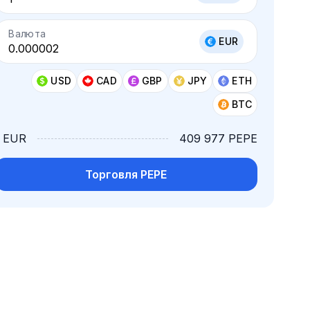
Валюта
EUR
USD
CAD
GBP
JPY
ETH
BTC
1 EUR
409 977 PEPE
Торговля PEPE