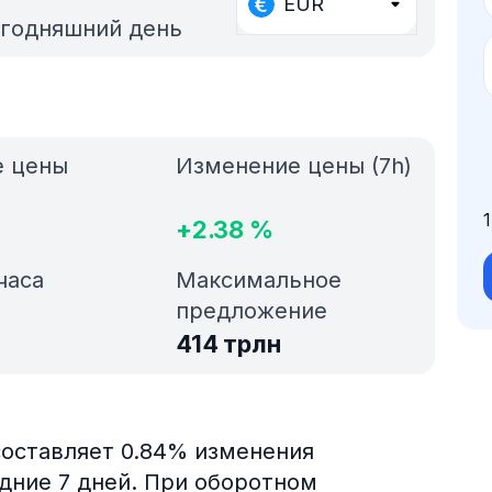
EUR
егодняшний день
е цены
Изменение цены (7h)
+
2.38
%
часа
Максимальное
предложение
414 трлн
составляет 0.84% изменения
едние 7 дней. При оборотном