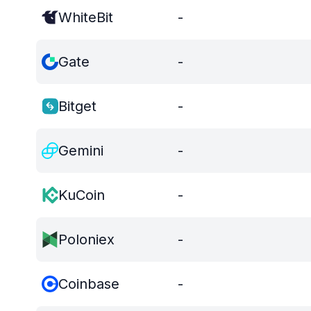
WhiteBit
-
Gate
-
Bitget
-
Gemini
-
KuCoin
-
Poloniex
-
Coinbase
-