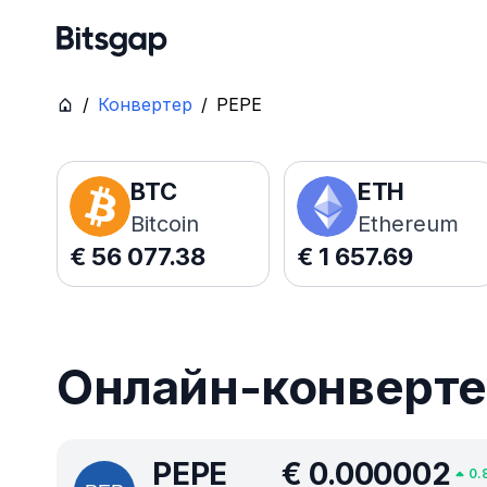
/
Конвертер
/
PEPE
BTC
ETH
Bitcoin
Ethereum
€
56 077.38
€
1 657.69
Онлайн-конвертер
PEPE
€
0.000002
0.