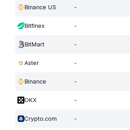
Binance US
-
Bitfinex
-
BitMart
-
Aster
-
Binance
-
OKX
-
Crypto.com
-