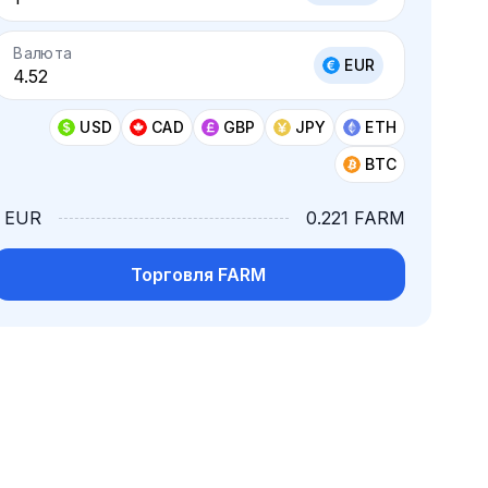
Валюта
EUR
USD
CAD
GBP
JPY
ETH
BTC
1 EUR
0.221 FARM
Торговля FARM