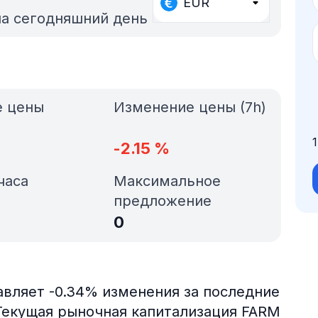
EUR
на сегодняшний день
е цены
Изменение цены (7h)
-2.15
%
часа
Максимальное
предложение
0
авляет -0.34% изменения за последние
. Текущая рыночная капитализация FARM