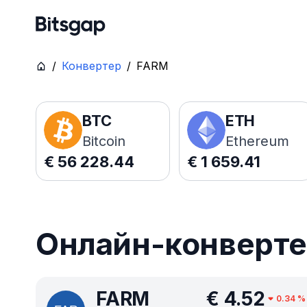
/
Конвертер
/
FARM
BTC
ETH
Bitcoin
Ethereum
€
56 228.44
€
1 659.41
Онлайн-конверте
FARM
€
4.52
0.34
%