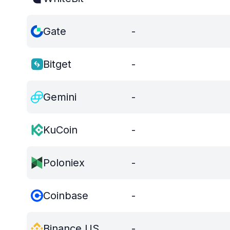
Gate
-
Bitget
-
Gemini
-
KuCoin
-
Poloniex
-
Coinbase
-
Binance US
-