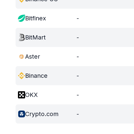
Bitfinex
-
BitMart
-
Aster
-
Binance
-
OKX
-
Crypto.com
-