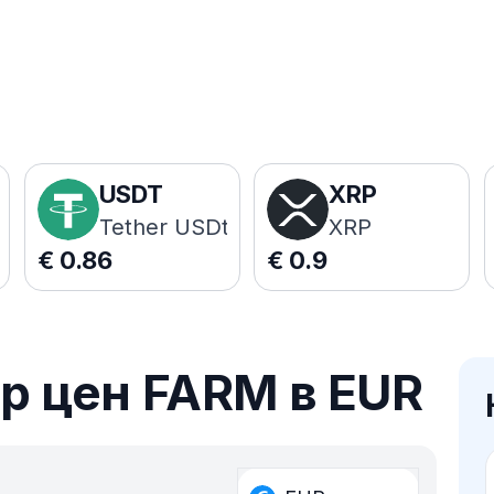
USDT
XRP
Tether USDt
XRP
€
0.86
€
0.9
р цен FARM в EUR