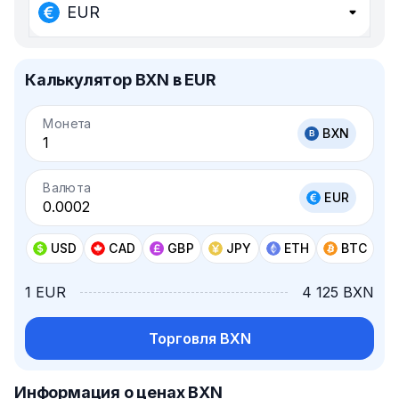
EUR
Калькулятор BXN в EUR
Монета
BXN
Валюта
EUR
USD
CAD
GBP
JPY
ETH
BTC
1 EUR
4 125 BXN
Торговля BXN
Информация о ценах BXN