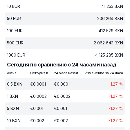
10
EUR
41 253
BXN
50
EUR
206 264
BXN
100
EUR
412 529
BXN
500
EUR
2 062 643
BXN
1000
EUR
4 125 285
BXN
Сегодня по сравнению с 24 часами назад
Актив
Сегодня в
24 часа назад
Изменение за 24 часа
0.5
BXN
€
0.0001
€
0.0001
-1.27
%
1
BXN
€
0.0002
€
0.0002
-1.27
%
5
BXN
€
0.001
€
0.001
-1.27
%
10
BXN
€
0.002
€
0.002
-1.27
%