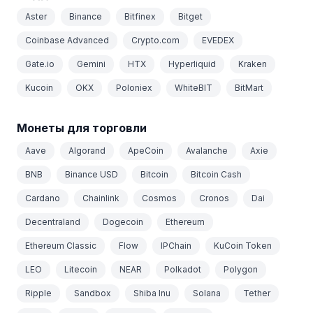
Aster
Binance
Bitfinex
Bitget
Coinbase Advanced
Crypto.com
EVEDEX
Gate.io
Gemini
HTX
Hyperliquid
Kraken
Kucoin
OKX
Poloniex
WhiteBIT
BitMart
Монеты для торговли
Aave
Algorand
ApeCoin
Avalanche
Axie
BNB
Binance USD
Bitcoin
Bitcoin Cash
Cardano
Chainlink
Cosmos
Cronos
Dai
Decentraland
Dogecoin
Ethereum
Ethereum Classic
Flow
IPChain
KuCoin Token
LEO
Litecoin
NEAR
Polkadot
Polygon
Ripple
Sandbox
Shiba Inu
Solana
Tether