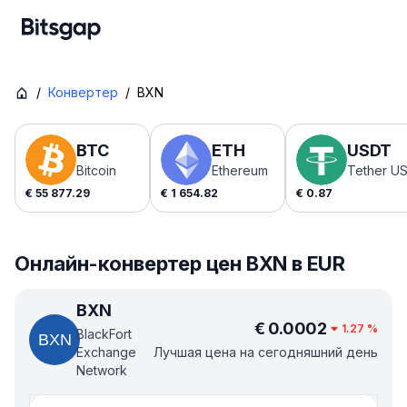
/
Конвертер
/
BXN
BTC
ETH
USDT
Bitcoin
Ethereum
Tether U
€
55 877.29
€
1 654.82
€
0.87
Онлайн-конвертер цен BXN в EUR
BXN
€
0.0002
1.27
%
BlackFort
Exchange
Лучшая цена на сегодняшний день
Network