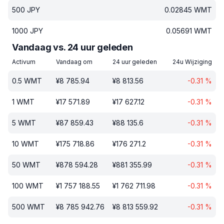
500
JPY
0.02845
WMT
1000
JPY
0.05691
WMT
Vandaag vs. 24 uur geleden
Activum
Vandaag om
24 uur geleden
24u Wijziging
0.5
WMT
¥
8 785.94
¥
8 813.56
-0.31
%
1
WMT
¥
17 571.89
¥
17 627.12
-0.31
%
5
WMT
¥
87 859.43
¥
88 135.6
-0.31
%
10
WMT
¥
175 718.86
¥
176 271.2
-0.31
%
50
WMT
¥
878 594.28
¥
881 355.99
-0.31
%
100
WMT
¥
1 757 188.55
¥
1 762 711.98
-0.31
%
500
WMT
¥
8 785 942.76
¥
8 813 559.92
-0.31
%