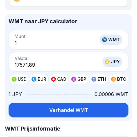
WMT naar JPY calculator
Munt
WMT
Valuta
JPY
USD
EUR
CAD
GBP
ETH
BTC
1 JPY
0.00006 WMT
Verhandel WMT
WMT Prijsinformatie