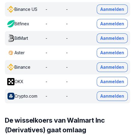
Binance US
-
-
Aanmelden
Bitfinex
-
-
Aanmelden
BitMart
-
-
Aanmelden
Aster
-
-
Aanmelden
Binance
-
-
Aanmelden
OKX
-
-
Aanmelden
Crypto.com
-
-
Aanmelden
De wisselkoers van Walmart Inc
(Derivatives) gaat omlaag