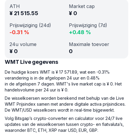
ATH
Market cap
¥
21 515.55
¥
0
Prijswijziging (24d)
Prijswijziging (7d)
-0.31
%
+
0.48
%
24u volume
Maximale toevoer
¥
0
0
WMT Live gegevens
De huidige koers WMT is ¥ 17 571.89, wat een -0.31%
verandering is in de afgelopen 24 uur en 0.48%
in de afgelopen 7 dagen. WMT's live market cap is ¥ 0. Het
handelsvolume per 24 uur is ¥ 0.
De wisselkoersen worden berekend met behulp van de Live
WMT Prijsindex samen met andere digitale activa prijsindices.
De WMT/USD wisselkoers wordt in real-time bijgewerkt.
Volg Bitsgap’s crypto-converter en calculator voor 24/7 live
updates van de wisselkoersen tussen crypto- en fiatvaluta’s,
waaronder BTC, ETH, XRP naar USD, EUR, GBP.