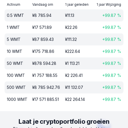
Activum
Vandaag om
1 jaar geleden
1 jaar Wijziging
0.5
WMT
¥
8 785.94
¥
11.13
+
99.87
%
1
WMT
¥
17 571.89
¥
22.26
+
99.87
%
5
WMT
¥
87 859.43
¥
111.32
+
99.87
%
10
WMT
¥
175 718.86
¥
222.64
+
99.87
%
50
WMT
¥
878 594.28
¥
1 113.21
+
99.87
%
100
WMT
¥
1 757 188.55
¥
2 226.41
+
99.87
%
500
WMT
¥
8 785 942.76
¥
11 132.07
+
99.87
%
1000
WMT
¥
17 571 885.51
¥
22 264.14
+
99.87
%
Laat je cryptoportfolio groeien