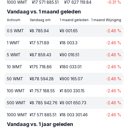
1000
WMT
¥
17 571 885.51
¥
17 627 119.84
-0.31
%
Vandaag vs. 1 maand geleden
Activum
Vandaag om
1 maand geleden
1 maand Wijziging
0.5
WMT
¥
8 785.94
¥
9 001.65
-2.46
%
1
WMT
¥
17 571.89
¥
18 003.3
-2.46
%
5
WMT
¥
87 859.43
¥
90 016.51
-2.46
%
10
WMT
¥
175 718.86
¥
180 033.01
-2.46
%
50
WMT
¥
878 594.28
¥
900 165.07
-2.46
%
100
WMT
¥
1 757 188.55
¥
1 800 330.15
-2.46
%
500
WMT
¥
8 785 942.76
¥
9 001 650.73
-2.46
%
1000
WMT
¥
17 571 885.51
¥
18 003 301.46
-2.46
%
Vandaag vs. 1 jaar geleden