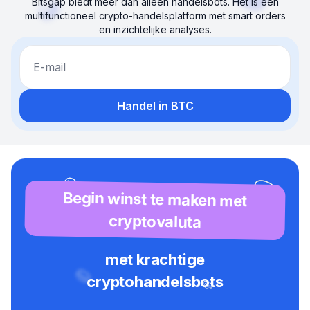
Bitsgap biedt meer dan alleen handelsbots. Het is een
multifunctioneel crypto-handelsplatform met smart orders
en inzichtelijke analyses.
E-mail
Handel in BTC
Begin winst te maken met
cryptovaluta
met krachtige
cryptohandelsbots