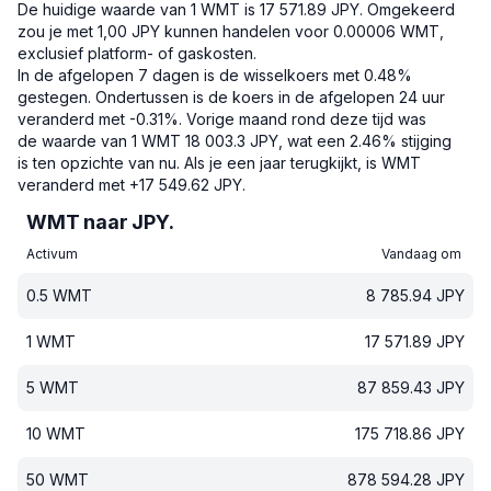
De huidige waarde van 1 WMT is 17 571.89 JPY.
Omgekeerd
zou je met 1,00 JPY kunnen handelen voor 0.00006 WMT,
exclusief platform- of gaskosten.
In de afgelopen 7 dagen is de wisselkoers met 0.48%
gestegen.
Ondertussen is de koers in de afgelopen 24 uur
veranderd met -0.31%.
Vorige maand rond deze tijd was
de waarde van 1 WMT 18 003.3 JPY, wat een 2.46% stijging
is ten opzichte van nu.
Als je een jaar terugkijkt, is WMT
veranderd met +17 549.62 JPY.
WMT naar JPY.
Activum
Vandaag om
0.5
WMT
8 785.94
JPY
1
WMT
17 571.89
JPY
5
WMT
87 859.43
JPY
10
WMT
175 718.86
JPY
50
WMT
878 594.28
JPY