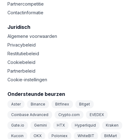
Partnercompetitie
Contactinformatie
Juridisch
Algemene voorwaarden
Privacybeleid
Restitutiebeleid
Cookiebeleid
Partnerbeleid
Cookie-instellingen
Ondersteunde beurzen
Aster
Binance
Bitfinex
Bitget
Coinbase Advanced
Crypto.com
EVEDEX
Gate.io
Gemini
HTX
Hyperliquid
Kraken
Kucoin
OKX
Poloniex
WhiteBIT
BitMart