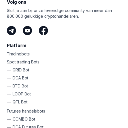
Volg ons
Meld je vandaag nog aan bij Bitsgap
voor een gratis
cryptobeurzen simpelweg niet aan kunnen tippen. Van
proefperiode van zeven dagen en test
Sluit je aan bij onze levendige community van meer dan
smart orders
zoals Scaled en TWAP tot trading bots
de geavanceerde GRID bot!
800.000 gelukkige cryptohandelaren.
zoals
GRID
,
DCA
en
COMBO
futures, je hebt een fortuin
aan middelen om te verkennen!
Platform
Tradingbots
Spot trading Bots
GRID Bot
DCA Bot
BTD Bot
LOOP Bot
QFL Bot
Futures handelsbots
COMBO Bot
DCA Futures Bot