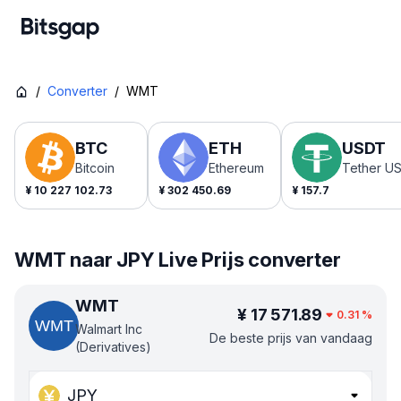
/
Converter
/
WMT
BTC
ETH
USDT
Bitcoin
Ethereum
Tether U
¥
10 227 102.73
¥
302 450.69
¥
157.7
WMT naar JPY Live Prijs converter
WMT
¥
17 571.89
0.31
%
Walmart Inc
De beste prijs van vandaag
(Derivatives)
JPY