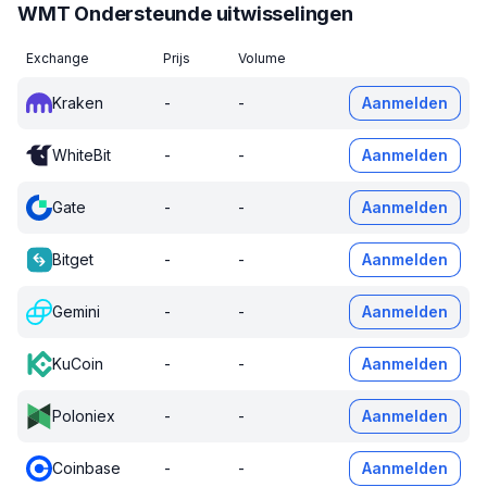
WMT Ondersteunde uitwisselingen
Exchange
Prijs
Volume
Kraken
-
-
Aanmelden
WhiteBit
-
-
Aanmelden
Gate
-
-
Aanmelden
Bitget
-
-
Aanmelden
Gemini
-
-
Aanmelden
KuCoin
-
-
Aanmelden
Poloniex
-
-
Aanmelden
Coinbase
-
-
Aanmelden