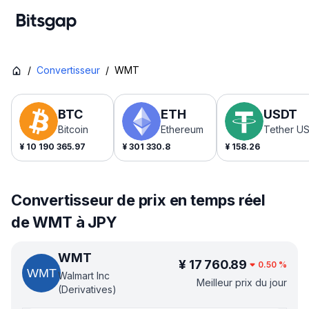
/
Convertisseur
/
WMT
BTC
ETH
USDT
Bitcoin
Ethereum
Tether U
¥
10 190 365.97
¥
301 330.8
¥
158.26
Convertisseur de prix en temps réel
de WMT à JPY
WMT
¥
17 760.89
0.50
%
Walmart Inc
Meilleur prix du jour
(Derivatives)