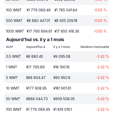
100
WMT
¥
1 776 089.46
¥
1 785 041.84
-0.50
%
500
WMT
¥
8 880 447.31
¥
8 925 209.18
-0.50
%
1000
WMT
¥
17 760 894.61
¥
17 850 418.36
-0.50
%
Aujourd’hui vs. il y a 1 mois
Actif
Aujourd’hui à
Il y a 1 mois
Variation mensuelle
0.5
WMT
¥
8 880.45
¥
9 095.08
-2.42
%
1
WMT
¥
17 760.89
¥
18 190.16
-2.42
%
5
WMT
¥
88 804.47
¥
90 950.8
-2.42
%
10
WMT
¥
177 608.95
¥
181 901.61
-2.42
%
50
WMT
¥
888 044.73
¥
909 508.05
-2.42
%
100
WMT
¥
1 776 089.46
¥
1 819 016.1
-2.42
%