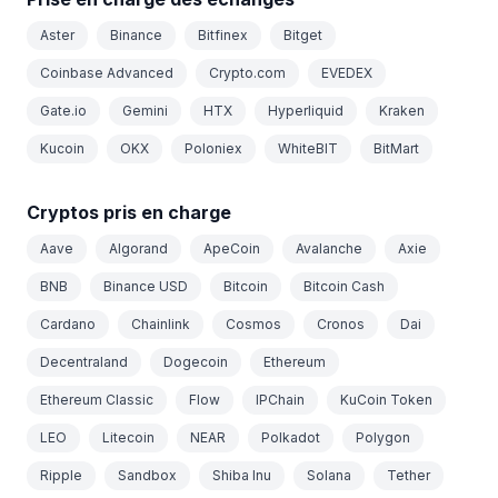
Aster
Binance
Bitfinex
Bitget
Coinbase Advanced
Crypto.com
EVEDEX
Gate.io
Gemini
HTX
Hyperliquid
Kraken
Kucoin
OKX
Poloniex
WhiteBIT
BitMart
Cryptos pris en charge
Aave
Algorand
ApeCoin
Avalanche
Axie
BNB
Binance USD
Bitcoin
Bitcoin Cash
Cardano
Chainlink
Cosmos
Cronos
Dai
Decentraland
Dogecoin
Ethereum
Ethereum Classic
Flow
IPChain
KuCoin Token
LEO
Litecoin
NEAR
Polkadot
Polygon
Ripple
Sandbox
Shiba Inu
Solana
Tether