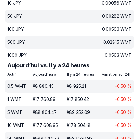
10
JPY
0.00056
WMT
50
JPY
0.00282
WMT
100
JPY
0.00563
WMT
500
JPY
0.02815
WMT
1000
JPY
0.0563
WMT
Aujourd’hui vs. il y a 24 heures
Actif
Aujourd’hui à
Il y a 24 heures
Variation sur 24h
0.5
WMT
¥
8 880.45
¥
8 925.21
-0.50
%
1
WMT
¥
17 760.89
¥
17 850.42
-0.50
%
5
WMT
¥
88 804.47
¥
89 252.09
-0.50
%
10
WMT
¥
177 608.95
¥
178 504.18
-0.50
%
50
WMT
¥
888 044.73
¥
892 520.92
-0.50
%