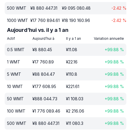
500
WMT
¥
8 880 447.31
¥
9 095 080.48
-2.42
%
1000
WMT
¥
17 760 894.61
¥
18 190 160.96
-2.42
%
Aujourd’hui vs. il y a 1 an
Actif
Aujourd’hui à
Il y a 1 an
Variation annuelle
0.5
WMT
¥
8 880.45
¥
11.08
+
99.88
%
1
WMT
¥
17 760.89
¥
22.16
+
99.88
%
5
WMT
¥
88 804.47
¥
110.8
+
99.88
%
10
WMT
¥
177 608.95
¥
221.61
+
99.88
%
50
WMT
¥
888 044.73
¥
1 108.03
+
99.88
%
100
WMT
¥
1 776 089.46
¥
2 216.06
+
99.88
%
500
WMT
¥
8 880 447.31
¥
11 080.3
+
99.88
%