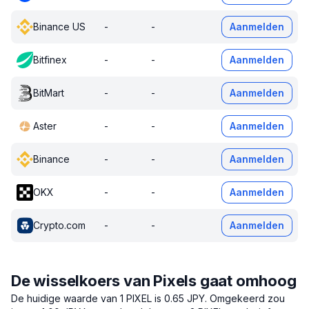
Binance US
-
-
Aanmelden
Bitfinex
-
-
Aanmelden
BitMart
-
-
Aanmelden
Aster
-
-
Aanmelden
Binance
-
-
Aanmelden
OKX
-
-
Aanmelden
Crypto.com
-
-
Aanmelden
De wisselkoers van Pixels gaat omhoog
De huidige waarde van 1 PIXEL is 0.65 JPY.
Omgekeerd zou