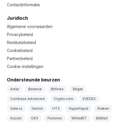
Contactinformatie
Juridisch
Algemene voorwaarden
Privacybeleid
Restitutiebeleid
Cookiebeleid
Partnerbeleid
Cookie-instellingen
Ondersteunde beurzen
Aster
Binance
Bitfinex
Bitget
Coinbase Advanced
Crypto.com
EVEDEX
Gate.io
Gemini
HTX
Hyperliquid
Kraken
Kucoin
OKX
Poloniex
WhiteBIT
BitMart