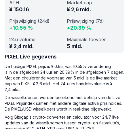
ATH
Market cap
¥
150.16
¥
2,6 mld.
Prijswijziging (24d)
Prijswijziging (7d)
+
10.55
%
+
20.39
%
24u volume
Maximale toevoer
¥
2,4 mld.
5 mld.
PIXEL Live gegevens
De huidige PIXEL prijs is ¥ 0.65, wat 10.55% verandering
is in de afgelopen 24 uur en 20.39% in de afgelopen 7 dagen.
Met een circulerende voorraad van 5 mld. is de live market
cap van PIXEL ¥ 2,6 mld.. Het 24-uurs handelsvolume is ¥
2,4 mld..
De wisselkoersen worden berekend met behulp van de Live
PIXEL Prijsindex samen met andere digitale activa prijsindices.
De PIXEL/USD wisselkoers wordt in real-time bijgewerkt.
Volg Bitsgap’s crypto-converter en calculator voor 24/7 live
updates van de wisselkoersen tussen crypto- en fiatvaluta’s,
waaronder BTC, ETH, XRP naar USD, EUR, GBP.