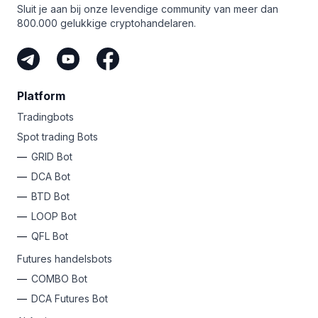
proefperiode van zeven dagen en test
Sluit je aan bij onze levendige community van meer dan
smart orders
zoals Scaled en TWAP tot trading bots
de geavanceerde GRID bot!
800.000 gelukkige cryptohandelaren.
zoals
GRID
,
DCA
en
COMBO
futures, je hebt een fortuin
aan middelen om te verkennen!
Platform
Tradingbots
Spot trading Bots
GRID Bot
DCA Bot
BTD Bot
LOOP Bot
QFL Bot
Futures handelsbots
COMBO Bot
DCA Futures Bot