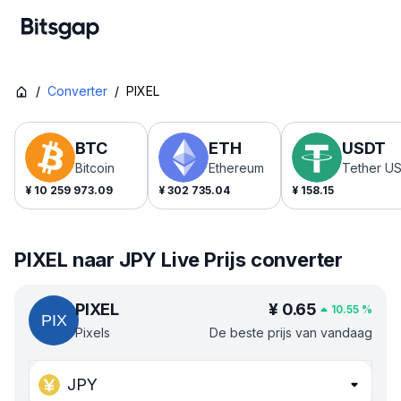
/
Converter
/
PIXEL
BTC
ETH
USDT
Bitcoin
Ethereum
Tether U
¥
10 259 973.09
¥
302 735.04
¥
158.15
PIXEL naar JPY Live Prijs converter
PIXEL
¥
0.65
10.55
%
Pixels
De beste prijs van vandaag
JPY