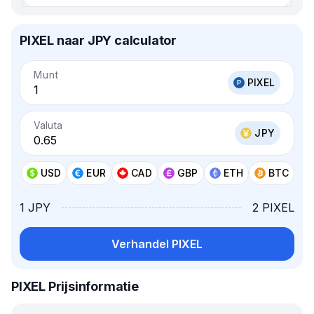
PIXEL naar JPY calculator
Munt
PIXEL
Valuta
JPY
USD
EUR
CAD
GBP
ETH
BTC
1 JPY
2 PIXEL
Verhandel PIXEL
PIXEL Prijsinformatie