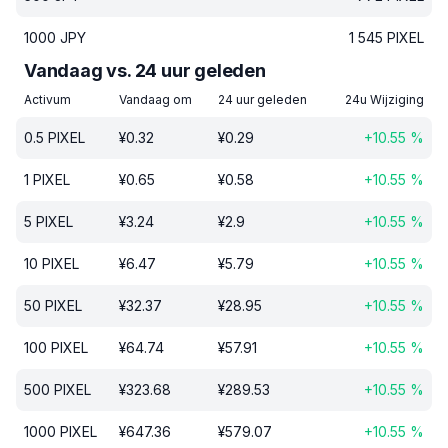
1000
JPY
1 545
PIXEL
Vandaag vs. 24 uur geleden
Activum
Vandaag om
24 uur geleden
24u Wijziging
0.5
PIXEL
¥
0.32
¥
0.29
+
10.55
%
1
PIXEL
¥
0.65
¥
0.58
+
10.55
%
5
PIXEL
¥
3.24
¥
2.9
+
10.55
%
10
PIXEL
¥
6.47
¥
5.79
+
10.55
%
50
PIXEL
¥
32.37
¥
28.95
+
10.55
%
100
PIXEL
¥
64.74
¥
57.91
+
10.55
%
500
PIXEL
¥
323.68
¥
289.53
+
10.55
%
1000
PIXEL
¥
647.36
¥
579.07
+
10.55
%