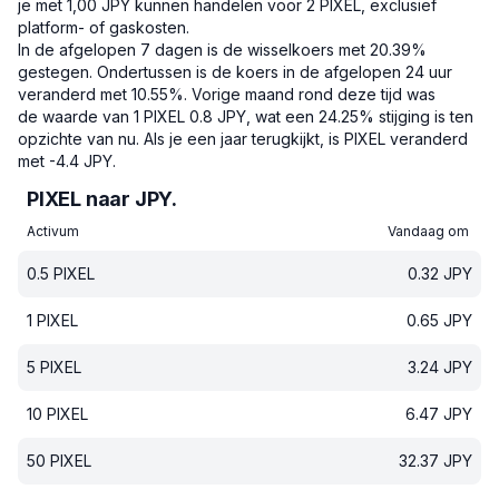
je met 1,00 JPY kunnen handelen voor 2 PIXEL, exclusief
platform- of gaskosten.
In de afgelopen 7 dagen is de wisselkoers met 20.39%
gestegen.
Ondertussen is de koers in de afgelopen 24 uur
veranderd met 10.55%.
Vorige maand rond deze tijd was
de waarde van 1 PIXEL 0.8 JPY, wat een 24.25% stijging is ten
opzichte van nu.
Als je een jaar terugkijkt, is PIXEL veranderd
met -4.4 JPY.
PIXEL naar JPY.
Activum
Vandaag om
0.5
PIXEL
0.32
JPY
1
PIXEL
0.65
JPY
5
PIXEL
3.24
JPY
10
PIXEL
6.47
JPY
50
PIXEL
32.37
JPY