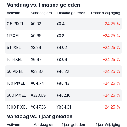
Vandaag vs. 1 maand geleden
Activum
Vandaag om
1 maand geleden
1 maand Wijziging
0.5
PIXEL
¥
0.32
¥
0.4
-24.25
%
1
PIXEL
¥
0.65
¥
0.8
-24.25
%
5
PIXEL
¥
3.24
¥
4.02
-24.25
%
10
PIXEL
¥
6.47
¥
8.04
-24.25
%
50
PIXEL
¥
32.37
¥
40.22
-24.25
%
100
PIXEL
¥
64.74
¥
80.43
-24.25
%
500
PIXEL
¥
323.68
¥
402.16
-24.25
%
1000
PIXEL
¥
647.36
¥
804.31
-24.25
%
Vandaag vs. 1 jaar geleden
Activum
Vandaag om
1 jaar geleden
1 jaar Wijziging