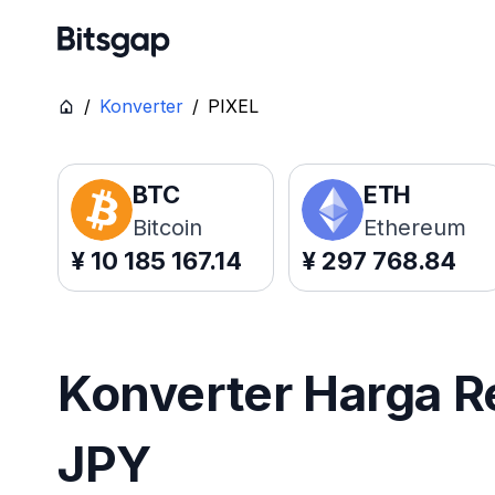
/
Konverter
/
PIXEL
BTC
ETH
Bitcoin
Ethereum
¥
10 185 167.14
¥
297 768.84
Konverter Harga R
JPY