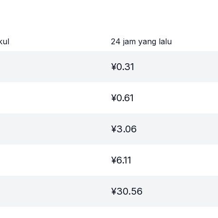
kul
24 jam yang lalu
¥
0.31
¥
0.61
¥
3.06
¥
6.11
¥
30.56