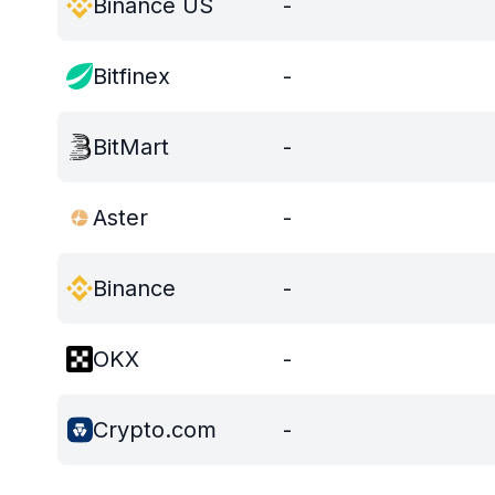
Binance US
-
Bitfinex
-
BitMart
-
Aster
-
Binance
-
OKX
-
Crypto.com
-