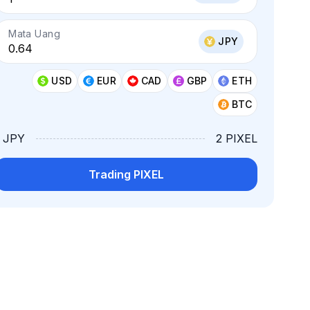
Mata Uang
JPY
USD
EUR
CAD
GBP
ETH
BTC
1 JPY
2 PIXEL
Trading PIXEL