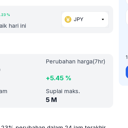
5.23
%
JPY
ik hari ini
Perubahan harga(7hr)
)
+
5.45
%
jam
Suplai maks.
5 M
u 5.23% perubahan dalam 24 jam terakhir