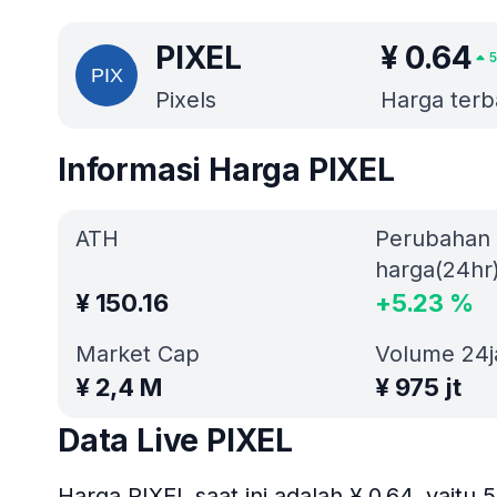
PIXEL
¥
0.64
Pixels
Harga terba
Informasi Harga PIXEL
ATH
Perubahan
harga(24hr
¥
150.16
+
5.23
%
Market Cap
Volume 24
¥
2,4 M
¥
975 jt
Data Live PIXEL
Harga PIXEL saat ini adalah ¥ 0.64, yait