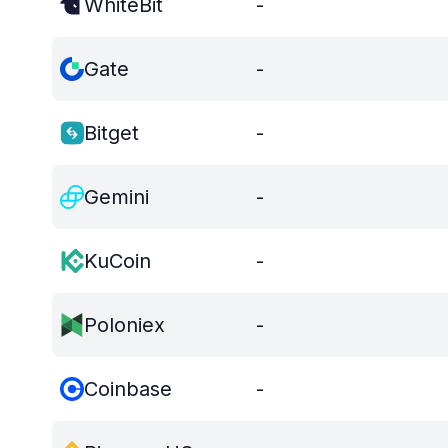
WhiteBit
-
Gate
-
Bitget
-
Gemini
-
KuCoin
-
Poloniex
-
Coinbase
-