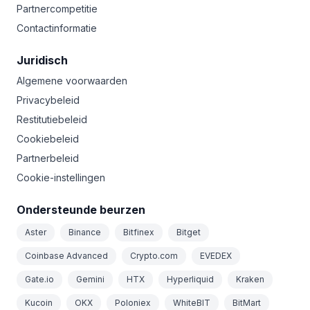
Partnercompetitie
Contactinformatie
Juridisch
Algemene voorwaarden
Privacybeleid
Restitutiebeleid
Cookiebeleid
Partnerbeleid
Cookie-instellingen
Ondersteunde beurzen
Aster
Binance
Bitfinex
Bitget
Coinbase Advanced
Crypto.com
EVEDEX
Gate.io
Gemini
HTX
Hyperliquid
Kraken
Kucoin
OKX
Poloniex
WhiteBIT
BitMart