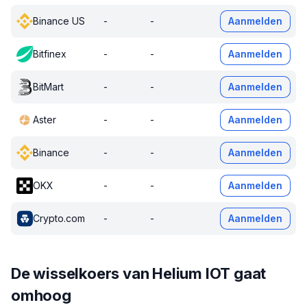
Binance US
-
-
Aanmelden
Bitfinex
-
-
Aanmelden
BitMart
-
-
Aanmelden
Aster
-
-
Aanmelden
Binance
-
-
Aanmelden
OKX
-
-
Aanmelden
Crypto.com
-
-
Aanmelden
De wisselkoers van Helium IOT gaat
omhoog