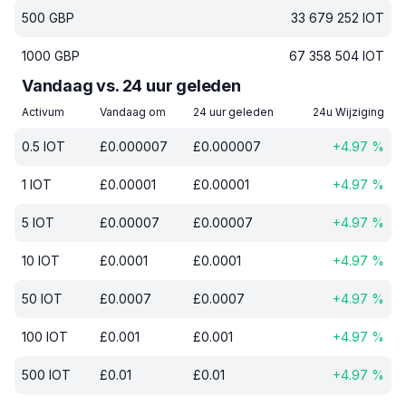
500
GBP
33 679 252
IOT
1000
GBP
67 358 504
IOT
Vandaag vs. 24 uur geleden
Activum
Vandaag om
24 uur geleden
24u Wijziging
0.5
IOT
£
0.000007
£
0.000007
+
4.97
%
1
IOT
£
0.00001
£
0.00001
+
4.97
%
5
IOT
£
0.00007
£
0.00007
+
4.97
%
10
IOT
£
0.0001
£
0.0001
+
4.97
%
50
IOT
£
0.0007
£
0.0007
+
4.97
%
100
IOT
£
0.001
£
0.001
+
4.97
%
500
IOT
£
0.01
£
0.01
+
4.97
%