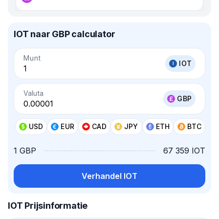
IOT naar GBP calculator
Munt
IOT
Valuta
GBP
USD
EUR
CAD
JPY
ETH
BTC
1 GBP
67 359 IOT
Verhandel IOT
IOT Prijsinformatie