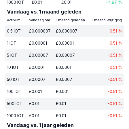
1000
IOT
£
0.01
£
0.01
+
4.97
%
Vandaag vs. 1 maand geleden
Activum
Vandaag om
1 maand geleden
1 maand Wijziging
0.5
IOT
£
0.000007
£
0.000007
-0.51
%
1
IOT
£
0.00001
£
0.00001
-0.51
%
5
IOT
£
0.00007
£
0.00007
-0.51
%
10
IOT
£
0.0001
£
0.0001
-0.51
%
50
IOT
£
0.0007
£
0.0007
-0.51
%
100
IOT
£
0.001
£
0.001
-0.51
%
500
IOT
£
0.01
£
0.01
-0.51
%
1000
IOT
£
0.01
£
0.01
-0.51
%
Vandaag vs. 1 jaar geleden