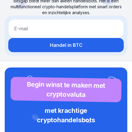
Bitsgap biedt meer dan alleen handelsbots. Het is een
multifunctioneel crypto-handelsplatform met smart orders
en inzichtelijke analyses.
E-mail
Handel in BTC
Begin winst te maken met
cryptovaluta
met krachtige
cryptohandelsbots