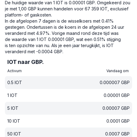
De huidige waarde van 1 IOT is 0.00001 GBP.
Omgekeerd zou
je met 1,00 GBP kunnen handelen voor 67 359 IOT, exclusief
platform- of gaskosten.
In de afgelopen 7 dagen is de wisselkoers met 0.41%
gestegen.
Ondertussen is de koers in de afgelopen 24 uur
veranderd met 4.97%.
Vorige maand rond deze tijd was
de waarde van 1 IOT 0.00001 GBP, wat een 0.51% stijging
is ten opzichte van nu.
Als je een jaar terugkijkt, is IOT
veranderd met -0.0004 GBP.
IOT naar GBP.
Activum
Vandaag om
0.5
IOT
0.000007
GBP
1
IOT
0.00001
GBP
5
IOT
0.00007
GBP
10
IOT
0.0001
GBP
50
IOT
0.0007
GBP