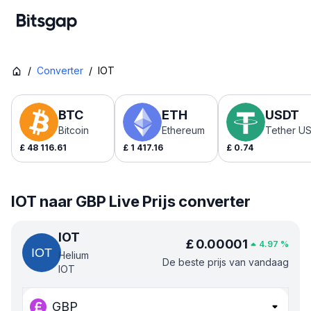
/
Converter
/
IOT
BTC
ETH
USDT
Bitcoin
Ethereum
Tether U
£
48 116.61
£
1 417.16
£
0.74
IOT naar GBP Live Prijs converter
IOT
£
0.00001
4.97
%
Helium
De beste prijs van vandaag
IOT
GBP