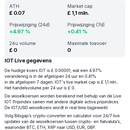
ATH
Market cap
£
0.07
£
1,1 mln.
Prijswijziging (24d)
Prijswijziging (7d)
+
4.97
%
+
0.41
%
24u volume
Maximale toevoer
£
0
0
IOT Live gegevens
De huidige koers IOT is £ 0.00001, wat een 4.97%
verandering is in de afgelopen 24 uur en 0.41%
in de afgelopen 7 dagen. IOT's live market cap is £ 1,1 mln..
Het handelsvolume per 24 uur is £ 0.
De wisselkoersen worden berekend met behulp van de Live
IOT Prijsindex samen met andere digitale activa prijsindices.
De IOT/USD wisselkoers wordt in real-time bijgewerkt.
Volg Bitsgap’s crypto-converter en calculator voor 24/7 live
updates van de wisselkoersen tussen crypto- en fiatvaluta’s,
waaronder BTC, ETH, XRP naar USD, EUR, GBP.