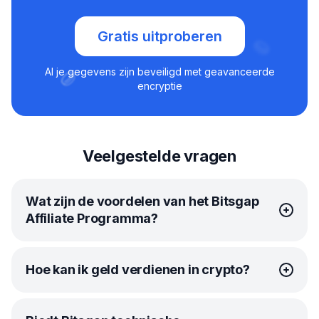
Gratis uitproberen
Al je gegevens zijn beveiligd met geavanceerde
encryptie
Veelgestelde vragen
Wat zijn de voordelen van het Bitsgap
Affiliate Programma?
Bitsgap’s
affiliateprogramma
is je ticket naar extra winst
Hoe kan ik geld verdienen in crypto?
in crypto. Het is eenvoudig. Deel je unieke affiliate link
en krijg 30% betaald wanneer iemand zich inschrijft
en een betalende Bitsgap klant wordt. Hoe meer
Iedereen kan geld verdienen met crypto met de juiste