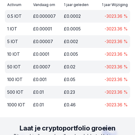
Activum
Vandaag om
1 jaar geleden
1 jaar Wijziging
0.5
IOT
£
0.000007
£
0.0002
-3023.36
%
1
IOT
£
0.00001
£
0.0005
-3023.36
%
5
IOT
£
0.00007
£
0.002
-3023.36
%
10
IOT
£
0.0001
£
0.005
-3023.36
%
50
IOT
£
0.0007
£
0.02
-3023.36
%
100
IOT
£
0.001
£
0.05
-3023.36
%
500
IOT
£
0.01
£
0.23
-3023.36
%
1000
IOT
£
0.01
£
0.46
-3023.36
%
Laat je cryptoportfolio groeien