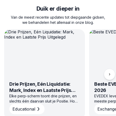
Duik er dieper in
Van de meest recente updates tot diepgaande gidsen,
we behandelen het allemaal in onze blog.
Scro
Drie Prijzen, Eén Liquidatie:
Beste EVE
Mark, Index en Laatste Prijs
2026
Uitgelegd
Elke perp-scherm toont drie prijzen, en
EVEDEX lever
slechts één daarvan sluit je Positie. Hoe
meeste perp
mark-, index- en laatste Prijs worden
één strategie
Educational
Exchang
berekend op Binance, Bybit, Aster,
daarbuiten 