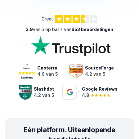
Great
3.9
van 5 op basis van
653 beoordelingen
Capterra
SourceForge
4.6 van 5
4.2 van 5
Slashdot
Google Reviews
4.2 van 5
4.8
Eén platform. Uiteenlopende