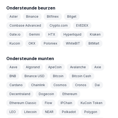
Ondersteunde beurzen
Aster
Binance
Bitfinex
Bitget
Coinbase Advanced
Crypto.com
EVEDEX
Gate.io
Gemini
HTX
Hyperliquid
Kraken
Kucoin
OKX
Poloniex
WhiteBIT
BitMart
Ondersteunde munten
Aave
Algorand
ApeCoin
Avalanche
Axie
BNB
Binance USD
Bitcoin
Bitcoin Cash
Cardano
Chainlink
Cosmos
Cronos
Dai
Decentraland
Dogecoin
Ethereum
Ethereum Classic
Flow
IPChain
KuCoin Token
LEO
Litecoin
NEAR
Polkadot
Polygon