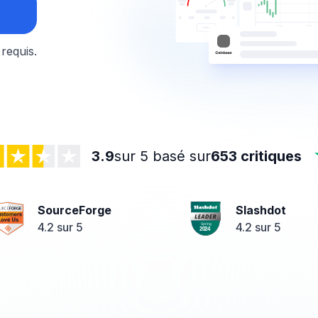
 requis.
3.9
sur 5 basé sur
653 critiques
SourceForge
Slashdot
4.2 sur 5
4.2 sur 5