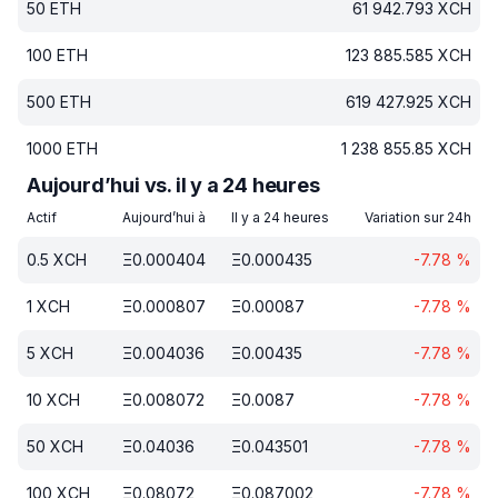
50
ETH
61 942.793
XCH
100
ETH
123 885.585
XCH
500
ETH
619 427.925
XCH
1000
ETH
1 238 855.85
XCH
Aujourd’hui vs. il y a 24 heures
Actif
Aujourd’hui à
Il y a 24 heures
Variation sur 24h
0.5
XCH
Ξ
0.000404
Ξ
0.000435
-7.78
%
1
XCH
Ξ
0.000807
Ξ
0.00087
-7.78
%
5
XCH
Ξ
0.004036
Ξ
0.00435
-7.78
%
10
XCH
Ξ
0.008072
Ξ
0.0087
-7.78
%
50
XCH
Ξ
0.04036
Ξ
0.043501
-7.78
%
100
XCH
Ξ
0.08072
Ξ
0.087002
-7.78
%