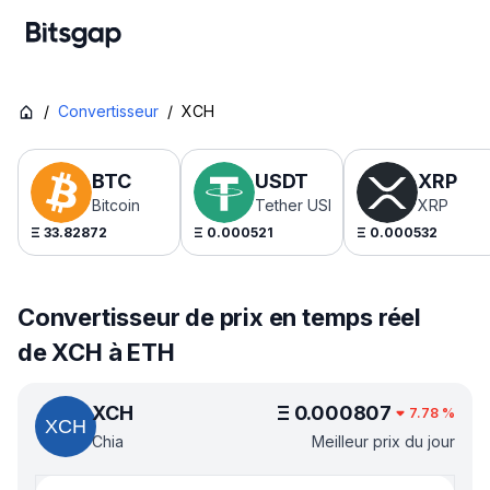
/
Convertisseur
/
XCH
BTC
USDT
XRP
Bitcoin
Tether USDt
XRP
Ξ
33.82872
Ξ
0.000521
Ξ
0.000532
Convertisseur de prix en temps réel
de XCH à ETH
XCH
Ξ
0.000807
7.78
%
Chia
Meilleur prix du jour