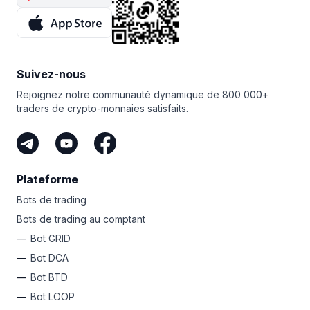
Ne manquez pas votre chance d’exploiter la puissance
le bot COMBO,
abonnez-vous
à Bitsgap dès maintenant !
du bot DCA de Bitsgap et d’enrichir votre expérience
Mais avant de commencer, assurez-vous de vous
de trading !
familiariser avec les subtilités du marché des contrats
à terme et les risques qui y sont associés.
Suivez-nous
Rejoignez notre communauté dynamique de 800 000+
traders de crypto-monnaies satisfaits.
Plateforme
Bots de trading
Bots de trading au comptant
Bot GRID
Bot DCA
Bot BTD
Bot LOOP