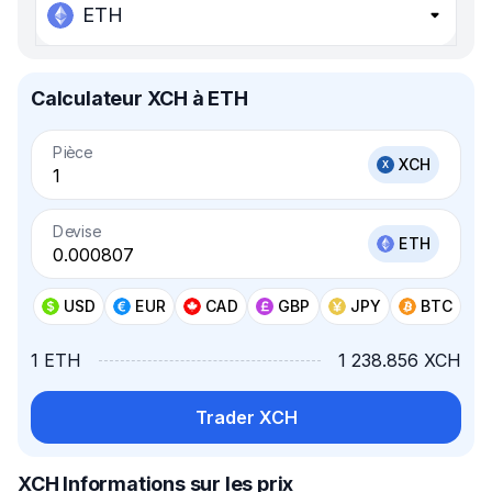
ETH
Calculateur XCH à ETH
Pièce
XCH
Devise
ETH
USD
EUR
CAD
GBP
JPY
BTC
1 ETH
1 238.856 XCH
Trader XCH
XCH Informations sur les prix