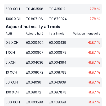
500
XCH
Ξ
0.403598
Ξ
0.435012
-7.78
%
1000
XCH
Ξ
0.807196
Ξ
0.870024
-7.78
%
Aujourd’hui vs. il y a 1 mois
Actif
Aujourd’hui à
Il y a 1 mois
Variation mensuelle
0.5
XCH
Ξ
0.000404
Ξ
0.000439
-8.87
%
1
XCH
Ξ
0.000807
Ξ
0.000879
-8.87
%
5
XCH
Ξ
0.004036
Ξ
0.004394
-8.87
%
10
XCH
Ξ
0.008072
Ξ
0.008788
-8.87
%
50
XCH
Ξ
0.04036
Ξ
0.043939
-8.87
%
100
XCH
Ξ
0.08072
Ξ
0.087878
-8.87
%
500
XCH
Ξ
0.403598
Ξ
0.439388
-8.87
%