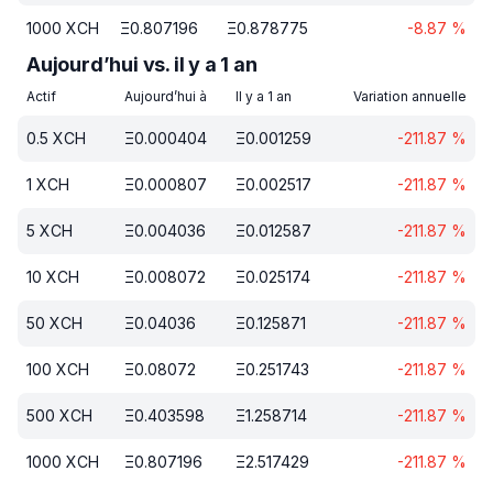
1000
XCH
Ξ
0.807196
Ξ
0.878775
-8.87
%
Aujourd’hui vs. il y a 1 an
Actif
Aujourd’hui à
Il y a 1 an
Variation annuelle
0.5
XCH
Ξ
0.000404
Ξ
0.001259
-211.87
%
1
XCH
Ξ
0.000807
Ξ
0.002517
-211.87
%
5
XCH
Ξ
0.004036
Ξ
0.012587
-211.87
%
10
XCH
Ξ
0.008072
Ξ
0.025174
-211.87
%
50
XCH
Ξ
0.04036
Ξ
0.125871
-211.87
%
100
XCH
Ξ
0.08072
Ξ
0.251743
-211.87
%
500
XCH
Ξ
0.403598
Ξ
1.258714
-211.87
%
1000
XCH
Ξ
0.807196
Ξ
2.517429
-211.87
%