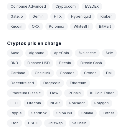
Coinbase Advanced
Crypto.com
EVEDEX
Gate.io
Gemini
HTX
Hyperliquid
Kraken
Kucoin
OKX
Poloniex
WhiteBIT
BitMart
Cryptos pris en charge
Aave
Algorand
ApeCoin
Avalanche
Axie
BNB
Binance USD
Bitcoin
Bitcoin Cash
Cardano
Chainlink
Cosmos
Cronos
Dai
Decentraland
Dogecoin
Ethereum
Ethereum Classic
Flow
IPChain
KuCoin Token
LEO
Litecoin
NEAR
Polkadot
Polygon
Ripple
Sandbox
Shiba Inu
Solana
Tether
Tron
USDC
Uniswap
VeChain