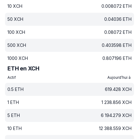
10
XCH
0.008072
ETH
50
XCH
0.04036
ETH
100
XCH
0.08072
ETH
500
XCH
0.403598
ETH
1000
XCH
0.807196
ETH
ETH en XCH
Actif
Aujourd’hui à
0.5
ETH
619.428
XCH
1
ETH
1 238.856
XCH
5
ETH
6 194.279
XCH
10
ETH
12 388.559
XCH