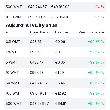
500
WMT
€
48 246.57
€
49 182.08
-1.94
%
1000
WMT
€
96 493.14
€
98 364.16
-1.94
%
Aujourd’hui vs. il y a 1 an
Actif
Aujourd’hui à
Il y a 1 an
Variation annuelle
0.5
WMT
€
48.25
€
0.06
+
99.87
%
1
WMT
€
96.49
€
0.13
+
99.87
%
5
WMT
€
482.47
€
0.65
+
99.87
%
10
WMT
€
964.93
€
1.29
+
99.87
%
50
WMT
€
4 824.66
€
6.46
+
99.87
%
100
WMT
€
9 649.31
€
12.92
+
99.87
%
500
WMT
€
48 246.57
€
64.61
+
99.87
%