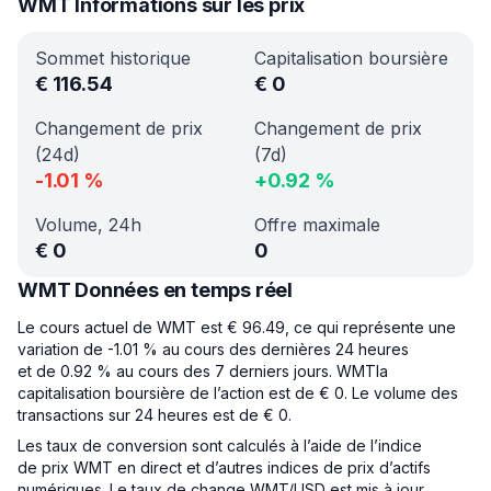
WMT Informations sur les prix
Sommet historique
Capitalisation boursière
€
116.54
€
0
Changement de prix
Changement de prix
(24d)
(7d)
-1.01
%
+
0.92
%
Volume, 24h
Offre maximale
€
0
0
WMT Données en temps réel
Le cours actuel de WMT est € 96.49, ce qui représente une
variation de -1.01 % au cours des dernières 24 heures
et de 0.92 % au cours des 7 derniers jours. WMTla
capitalisation boursière de l’action est de € 0. Le volume des
transactions sur 24 heures est de € 0.
Les taux de conversion sont calculés à l’aide de l’indice
de prix WMT en direct et d’autres indices de prix d’actifs
numériques. Le taux de change WMT/USD est mis à jour