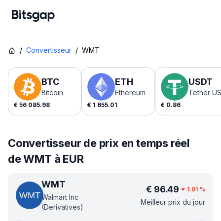
/
Convertisseur
/
WMT
BTC
ETH
USDT
Bitcoin
Ethereum
Tether U
€
56 085.98
€
1 655.01
€
0.86
Convertisseur de prix en temps réel
de WMT à EUR
WMT
€
96.49
1.01
%
Walmart Inc
Meilleur prix du jour
(Derivatives)