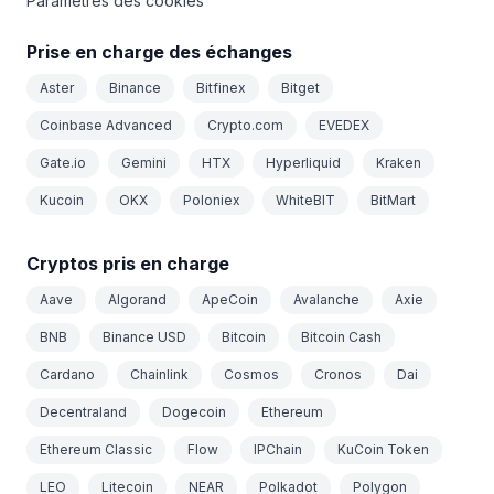
Paramètres des cookies
Prise en charge des échanges
Aster
Binance
Bitfinex
Bitget
Coinbase Advanced
Crypto.com
EVEDEX
Gate.io
Gemini
HTX
Hyperliquid
Kraken
Kucoin
OKX
Poloniex
WhiteBIT
BitMart
Cryptos pris en charge
Aave
Algorand
ApeCoin
Avalanche
Axie
BNB
Binance USD
Bitcoin
Bitcoin Cash
Cardano
Chainlink
Cosmos
Cronos
Dai
Decentraland
Dogecoin
Ethereum
Ethereum Classic
Flow
IPChain
KuCoin Token
LEO
Litecoin
NEAR
Polkadot
Polygon