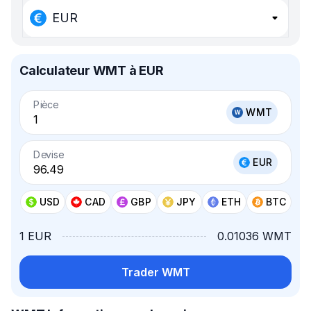
EUR
Calculateur WMT à EUR
Pièce
WMT
Devise
EUR
USD
CAD
GBP
JPY
ETH
BTC
1 EUR
0.01036 WMT
Trader WMT