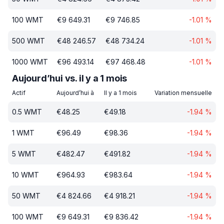
100
WMT
€
9 649.31
€
9 746.85
-1.01
%
500
WMT
€
48 246.57
€
48 734.24
-1.01
%
1000
WMT
€
96 493.14
€
97 468.48
-1.01
%
Aujourd’hui vs. il y a 1 mois
Actif
Aujourd’hui à
Il y a 1 mois
Variation mensuelle
0.5
WMT
€
48.25
€
49.18
-1.94
%
1
WMT
€
96.49
€
98.36
-1.94
%
5
WMT
€
482.47
€
491.82
-1.94
%
10
WMT
€
964.93
€
983.64
-1.94
%
50
WMT
€
4 824.66
€
4 918.21
-1.94
%
100
WMT
€
9 649.31
€
9 836.42
-1.94
%