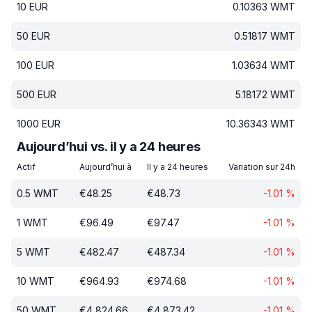
10
EUR
0.10363
WMT
50
EUR
0.51817
WMT
100
EUR
1.03634
WMT
500
EUR
5.18172
WMT
1000
EUR
10.36343
WMT
Aujourd’hui vs. il y a 24 heures
Actif
Aujourd’hui à
Il y a 24 heures
Variation sur 24h
0.5
WMT
€
48.25
€
48.73
-1.01
%
1
WMT
€
96.49
€
97.47
-1.01
%
5
WMT
€
482.47
€
487.34
-1.01
%
10
WMT
€
964.93
€
974.68
-1.01
%
50
WMT
€
4 824.66
€
4 873.42
-1.01
%