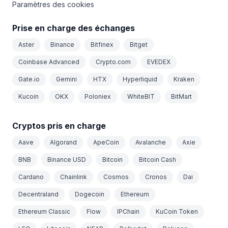
Paramètres des cookies
Prise en charge des échanges
Aster
Binance
Bitfinex
Bitget
Coinbase Advanced
Crypto.com
EVEDEX
Gate.io
Gemini
HTX
Hyperliquid
Kraken
Kucoin
OKX
Poloniex
WhiteBIT
BitMart
Cryptos pris en charge
Aave
Algorand
ApeCoin
Avalanche
Axie
BNB
Binance USD
Bitcoin
Bitcoin Cash
Cardano
Chainlink
Cosmos
Cronos
Dai
Decentraland
Dogecoin
Ethereum
Ethereum Classic
Flow
IPChain
KuCoin Token