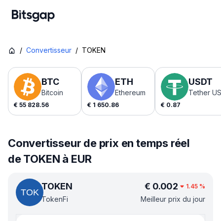
/
Convertisseur
/
TOKEN
BTC
ETH
USDT
Bitcoin
Ethereum
Tether U
€
55 828.56
€
1 650.86
€
0.87
Convertisseur de prix en temps réel
de TOKEN à EUR
TOKEN
€
0.002
1.45
%
TokenFi
Meilleur prix du jour