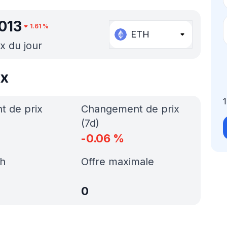
013
1.61
%
ETH
ix du jour
ix
 de prix
Changement de prix
(7d)
-0.06
%
h
Offre maximale
0