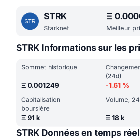
STRK
Ξ
0.000
Starknet
Meilleur pr
STRK Informations sur les pr
Sommet historique
Changement
(24d)
Ξ
0.001249
-1.61
%
Capitalisation
Volume, 24
boursière
Ξ
91 k
Ξ
18 k
STRK Données en temps réel