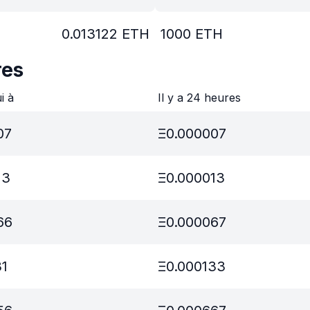
0.013122
ETH
1000
ETH
res
ui à
Il y a 24 heures
07
Ξ
0.000007
13
Ξ
0.000013
66
Ξ
0.000067
31
Ξ
0.000133