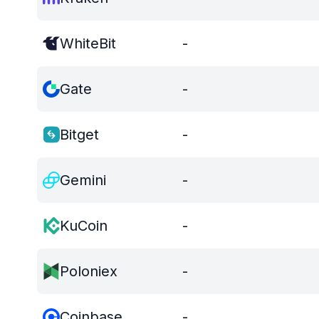
WhiteBit
-
Gate
-
Bitget
-
Gemini
-
KuCoin
-
Poloniex
-
Coinbase
-