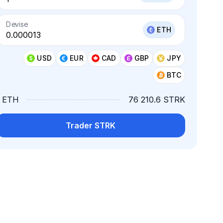
Devise
ETH
USD
EUR
CAD
GBP
JPY
BTC
1 ETH
76 210.6 STRK
Trader STRK