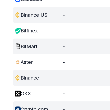
Binance US
-
Bitfinex
-
BitMart
-
Aster
-
Binance
-
OKX
-
Crypto.com
-