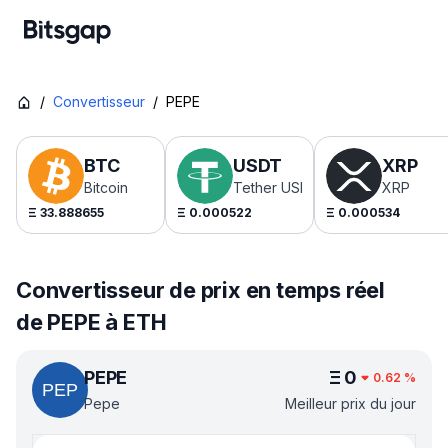
/
Convertisseur
/
PEPE
BTC
USDT
XRP
Bitcoin
Tether USDt
XRP
Ξ
33.888655
Ξ
0.000522
Ξ
0.000534
Convertisseur de prix en temps réel
de PEPE à ETH
PEPE
Ξ
0
0.62
%
Pepe
Meilleur prix du jour