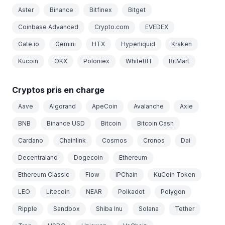
Aster
Binance
Bitfinex
Bitget
Coinbase Advanced
Crypto.com
EVEDEX
Gate.io
Gemini
HTX
Hyperliquid
Kraken
Kucoin
OKX
Poloniex
WhiteBIT
BitMart
Cryptos pris en charge
Aave
Algorand
ApeCoin
Avalanche
Axie
BNB
Binance USD
Bitcoin
Bitcoin Cash
Cardano
Chainlink
Cosmos
Cronos
Dai
Decentraland
Dogecoin
Ethereum
Ethereum Classic
Flow
IPChain
KuCoin Token
LEO
Litecoin
NEAR
Polkadot
Polygon
Ripple
Sandbox
Shiba Inu
Solana
Tether