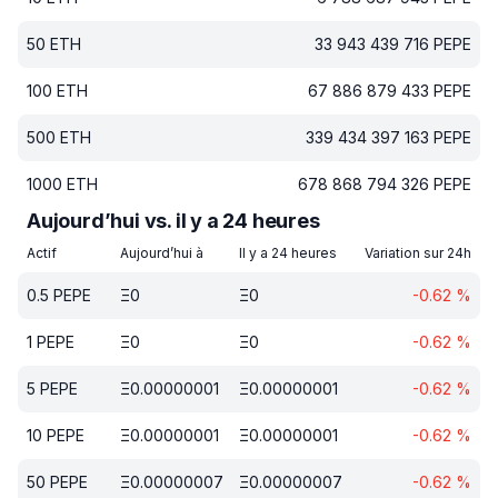
50
ETH
33 943 439 716
PEPE
100
ETH
67 886 879 433
PEPE
500
ETH
339 434 397 163
PEPE
1000
ETH
678 868 794 326
PEPE
Aujourd’hui vs. il y a 24 heures
Actif
Aujourd’hui à
Il y a 24 heures
Variation sur 24h
0.5
PEPE
Ξ
0
Ξ
0
-0.62
%
1
PEPE
Ξ
0
Ξ
0
-0.62
%
5
PEPE
Ξ
0.00000001
Ξ
0.00000001
-0.62
%
10
PEPE
Ξ
0.00000001
Ξ
0.00000001
-0.62
%
50
PEPE
Ξ
0.00000007
Ξ
0.00000007
-0.62
%