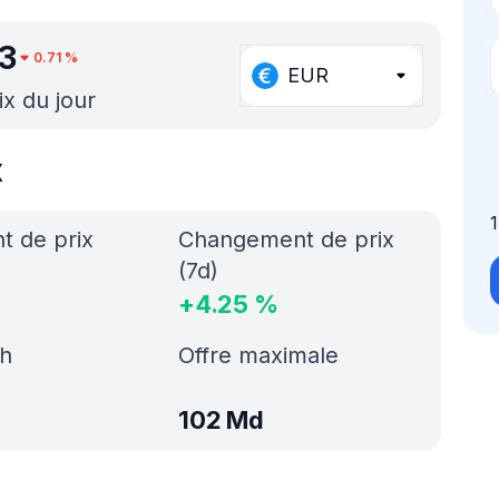
3
0.71
%
EUR
ix du jour
x
 de prix
Changement de prix
(7d)
+
4.25
%
h
Offre maximale
102 Md