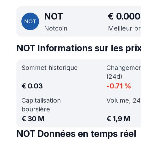
NOT
€
0.000
Notcoin
Meilleur pr
NOT Informations sur les pri
Sommet historique
Changement
(24d)
€
0.03
-0.71
%
Capitalisation
Volume, 24
boursière
€
30 M
€
1,9 M
NOT Données en temps réel