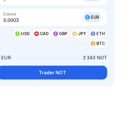
Devise
EUR
USD
CAD
GBP
JPY
ETH
BTC
1 EUR
3 343 NOT
Trader NOT