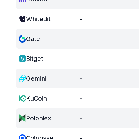
WhiteBit
-
Gate
-
Bitget
-
Gemini
-
KuCoin
-
Poloniex
-
Coinbase
-