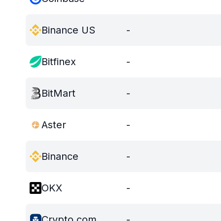
Binance US
-
Bitfinex
-
BitMart
-
Aster
-
Binance
-
OKX
-
Crypto.com
-