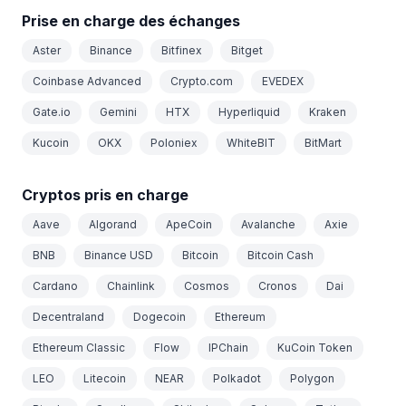
Prise en charge des échanges
Aster
Binance
Bitfinex
Bitget
Coinbase Advanced
Crypto.com
EVEDEX
Gate.io
Gemini
HTX
Hyperliquid
Kraken
Kucoin
OKX
Poloniex
WhiteBIT
BitMart
Cryptos pris en charge
Aave
Algorand
ApeCoin
Avalanche
Axie
BNB
Binance USD
Bitcoin
Bitcoin Cash
Cardano
Chainlink
Cosmos
Cronos
Dai
Decentraland
Dogecoin
Ethereum
Ethereum Classic
Flow
IPChain
KuCoin Token
LEO
Litecoin
NEAR
Polkadot
Polygon