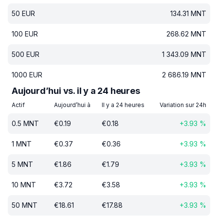
50
EUR
134.31
MNT
100
EUR
268.62
MNT
500
EUR
1 343.09
MNT
1000
EUR
2 686.19
MNT
Aujourd’hui vs. il y a 24 heures
Actif
Aujourd’hui à
Il y a 24 heures
Variation sur 24h
0.5
MNT
€
0.19
€
0.18
+
3.93
%
1
MNT
€
0.37
€
0.36
+
3.93
%
5
MNT
€
1.86
€
1.79
+
3.93
%
10
MNT
€
3.72
€
3.58
+
3.93
%
50
MNT
€
18.61
€
17.88
+
3.93
%