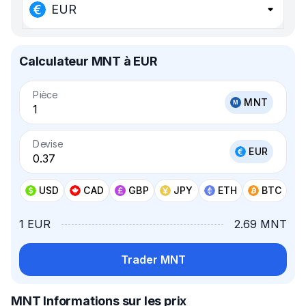
EUR
Calculateur MNT à EUR
Pièce
MNT
Devise
EUR
USD
CAD
GBP
JPY
ETH
BTC
1 EUR
2.69 MNT
Trader MNT
MNT Informations sur les prix