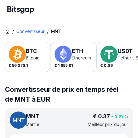
/
Convertisseur
/
MNT
BTC
ETH
USDT
Bitcoin
Ethereum
Tether U
€
56 078.1
€
1 655.91
€
0.86
Convertisseur de prix en temps réel
de MNT à EUR
MNT
€
0.37
3.93
%
Mantle
Meilleur prix du jour