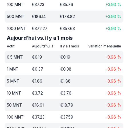
100
MNT
€
37.23
€
35.76
+
3.93
%
500
MNT
€
186.14
€
178.82
+
3.93
%
1000
MNT
€
372.27
€
357.63
+
3.93
%
Aujourd’hui vs. il y a 1 mois
Actif
Aujourd’hui à
Il y a 1 mois
Variation mensuelle
0.5
MNT
€
0.19
€
0.19
-0.96
%
1
MNT
€
0.37
€
0.38
-0.96
%
5
MNT
€
1.86
€
1.88
-0.96
%
10
MNT
€
3.72
€
3.76
-0.96
%
50
MNT
€
18.61
€
18.79
-0.96
%
100
MNT
€
37.23
€
37.59
-0.96
%