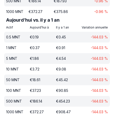
500
MNT
€
186.14
€
187.93
-0.96
%
1000
MNT
€
372.27
€
375.86
-0.96
%
Aujourd’hui vs. il y a 1 an
Actif
Aujourd’hui à
Il y a 1 an
Variation annuelle
0.5
MNT
€
0.19
€
0.45
-144.03
%
1
MNT
€
0.37
€
0.91
-144.03
%
5
MNT
€
1.86
€
4.54
-144.03
%
10
MNT
€
3.72
€
9.08
-144.03
%
50
MNT
€
18.61
€
45.42
-144.03
%
100
MNT
€
37.23
€
90.85
-144.03
%
500
MNT
€
186.14
€
454.23
-144.03
%
1000
MNT
€
372.27
€
908.47
-144.03
%