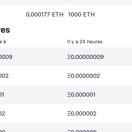
0.000177
ETH
1000
ETH
res
ui à
Il y a 24 heures
0009
Ξ
0.00000009
002
Ξ
0.0000002
01
Ξ
0.000001
02
Ξ
0.000002