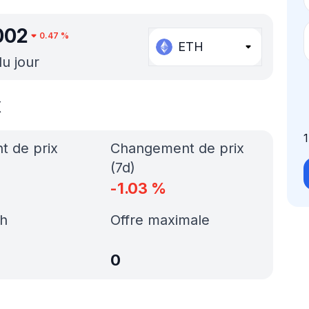
002
0.47
%
ETH
du jour
x
 de prix
Changement de prix
(7d)
-1.03
%
h
Offre maximale
0