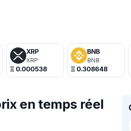
XRP
BNB
XRP
BNB
Ξ
0.000538
Ξ
0.308648
rix en temps réel