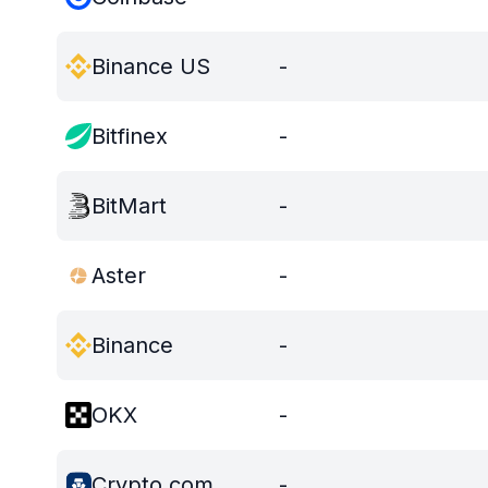
Binance US
-
Bitfinex
-
BitMart
-
Aster
-
Binance
-
OKX
-
Crypto.com
-