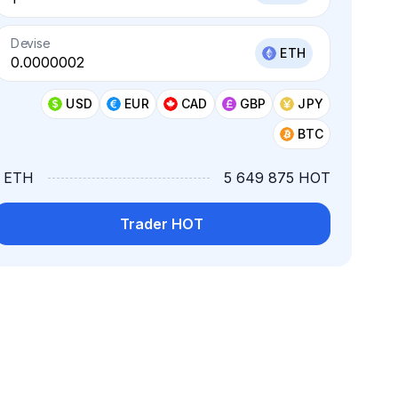
Devise
ETH
USD
EUR
CAD
GBP
JPY
BTC
1 ETH
5 649 875 HOT
Trader HOT