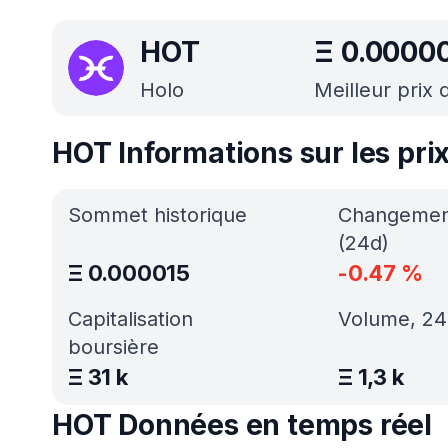
HOT
Ξ
0.0000
Holo
Meilleur prix 
HOT Informations sur les pri
Sommet historique
Changement
(24d)
Ξ
0.000015
-0.47
%
Capitalisation
Volume, 24
boursière
Ξ
31 k
Ξ
1,3 k
HOT Données en temps réel