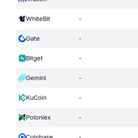
WhiteBit
-
Gate
-
Bitget
-
Gemini
-
KuCoin
-
Poloniex
-
Coinbase
-