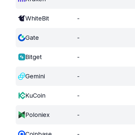
WhiteBit
-
Gate
-
Bitget
-
Gemini
-
KuCoin
-
Poloniex
-
Coinbase
-