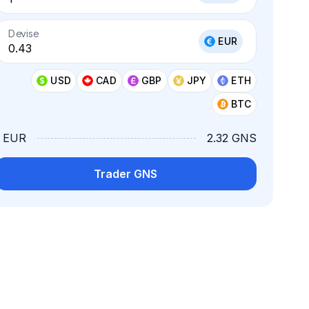
Devise
EUR
USD
CAD
GBP
JPY
ETH
BTC
1 EUR
2.32 GNS
Trader GNS