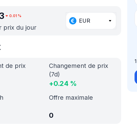
3
0.01
%
EUR
r prix du jour
x
 de prix
Changement de prix
(7d)
+
0.24
%
h
Offre maximale
0