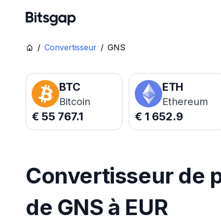
/
Convertisseur
/
GNS
BTC
ETH
Bitcoin
Ethereum
€
55 767.1
€
1 652.9
Convertisseur de p
de GNS à EUR