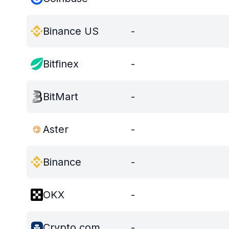
Binance US
-
Bitfinex
-
BitMart
-
Aster
-
Binance
-
OKX
-
Crypto.com
-