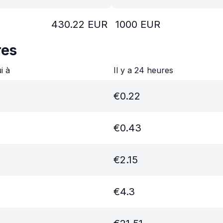
430.22
EUR
1000
EUR
res
ui à
Il y a 24 heures
€
0.22
€
0.43
€
2.15
€
4.3