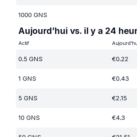
1000
GNS
Aujourd’hui vs. il y a 24 heu
Actif
Aujourd’h
0.5
GNS
€
0.22
1
GNS
€
0.43
5
GNS
€
2.15
10
GNS
€
4.3