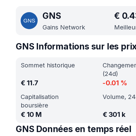
GNS
€
0.4
Gains Network
Meilleu
GNS Informations sur les pri
Sommet historique
Changement
(24d)
€
11.7
-0.01
%
Capitalisation
Volume, 24
boursière
€
10 M
€
301 k
GNS Données en temps réel