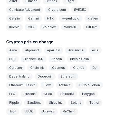
Aster
Binance
Bitfinex
Bitget
Coinbase Advanced
Crypto.com
EVEDEX
Gate.io
Gemini
HTX
Hyperliquid
Kraken
Kucoin
OKX
Poloniex
WhiteBIT
BitMart
Cryptos pris en charge
Aave
Algorand
ApeCoin
Avalanche
Axie
BNB
Binance USD
Bitcoin
Bitcoin Cash
Cardano
Chainlink
Cosmos
Cronos
Dai
Decentraland
Dogecoin
Ethereum
Ethereum Classic
Flow
IPChain
KuCoin Token
LEO
Litecoin
NEAR
Polkadot
Polygon
Ripple
Sandbox
Shiba Inu
Solana
Tether
Tron
USDC
Uniswap
VeChain