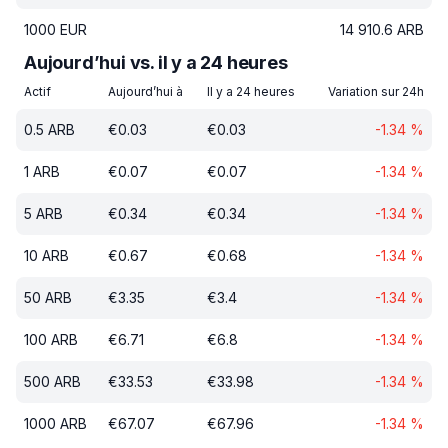
1000
EUR
14 910.6
ARB
Aujourd’hui vs. il y a 24 heures
Actif
Aujourd’hui à
Il y a 24 heures
Variation sur 24h
0.5
ARB
€
0.03
€
0.03
-1.34
%
1
ARB
€
0.07
€
0.07
-1.34
%
5
ARB
€
0.34
€
0.34
-1.34
%
10
ARB
€
0.67
€
0.68
-1.34
%
50
ARB
€
3.35
€
3.4
-1.34
%
100
ARB
€
6.71
€
6.8
-1.34
%
500
ARB
€
33.53
€
33.98
-1.34
%
1000
ARB
€
67.07
€
67.96
-1.34
%