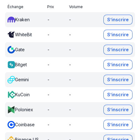
Échange
Prix
Volume
Kraken
-
-
S’inscrire
WhiteBit
-
-
S’inscrire
Gate
-
-
S’inscrire
Bitget
-
-
S’inscrire
Gemini
-
-
S’inscrire
KuCoin
-
-
S’inscrire
Poloniex
-
-
S’inscrire
Coinbase
-
-
S’inscrire
Binance US
-
-
S’inscrire