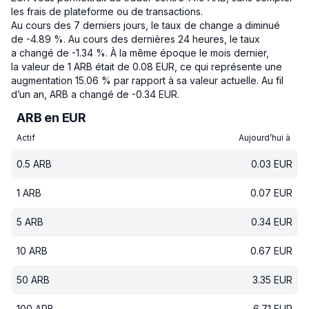
les frais de plateforme ou de transactions.
Au cours des 7 derniers jours, le taux de change a diminué
de -4.89 %.
Au cours des dernières 24 heures, le taux
a changé de -1.34 %.
À la même époque le mois dernier,
la valeur de 1 ARB était de 0.08 EUR, ce qui représente une
augmentation 15.06 % par rapport à sa valeur actuelle.
Au fil
d’un an, ARB a changé de -0.34 EUR.
ARB en EUR
Actif
Aujourd’hui à
0.5
ARB
0.03
EUR
1
ARB
0.07
EUR
5
ARB
0.34
EUR
10
ARB
0.67
EUR
50
ARB
3.35
EUR
100
ARB
6.71
EUR