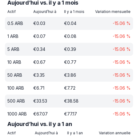
Aujourd’hui vs. il y a 1 mois
Actif
Aujourd’hui à
Il y a 1 mois
Variation mensuelle
0.5
ARB
€
0.03
€
0.04
-15.06
%
1
ARB
€
0.07
€
0.08
-15.06
%
5
ARB
€
0.34
€
0.39
-15.06
%
10
ARB
€
0.67
€
0.77
-15.06
%
50
ARB
€
3.35
€
3.86
-15.06
%
100
ARB
€
6.71
€
7.72
-15.06
%
500
ARB
€
33.53
€
38.58
-15.06
%
1000
ARB
€
67.07
€
77.17
-15.06
%
Aujourd’hui vs. il y a 1 an
Actif
Aujourd’hui à
Il y a 1 an
Variation annuelle