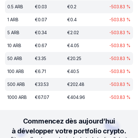
0.5
ARB
€
0.03
€
0.2
-503.83
%
1
ARB
€
0.07
€
0.4
-503.83
%
5
ARB
€
0.34
€
2.02
-503.83
%
10
ARB
€
0.67
€
4.05
-503.83
%
50
ARB
€
3.35
€
20.25
-503.83
%
100
ARB
€
6.71
€
40.5
-503.83
%
500
ARB
€
33.53
€
202.48
-503.83
%
1000
ARB
€
67.07
€
404.96
-503.83
%
Commencez dès aujourd’hui
à développer votre portfolio crypto.