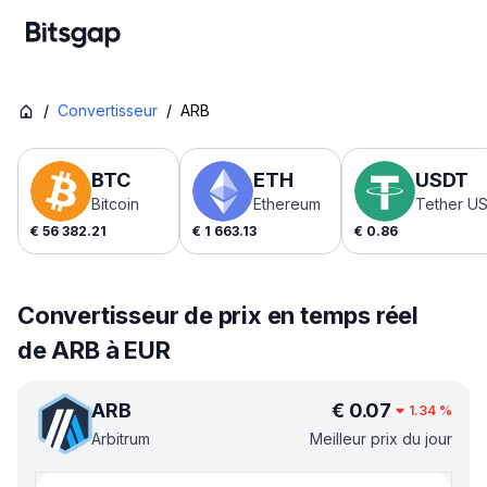
/
Convertisseur
/
ARB
BTC
ETH
USDT
Bitcoin
Ethereum
Tether U
€
56 382.21
€
1 663.13
€
0.86
Convertisseur de prix en temps réel
de ARB à EUR
ARB
€
0.07
1.34
%
Arbitrum
Meilleur prix du jour