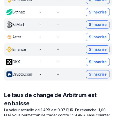
Bitfinex
-
-
S’inscrire
BitMart
-
-
S’inscrire
Aster
-
-
S’inscrire
Binance
-
-
S’inscrire
OKX
-
-
S’inscrire
Crypto.com
-
-
S’inscrire
Le taux de change de Arbitrum est
en baisse
La valeur actuelle de 1 ARB est 0.07 EUR.
En revanche, 1,00
EUR vous permettrait de trader contre 14.9 ARB, sans compter