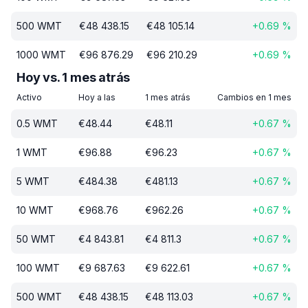
500
WMT
€
48 438.15
€
48 105.14
+
0.69
%
1000
WMT
€
96 876.29
€
96 210.29
+
0.69
%
Hoy vs. 1 mes atrás
Activo
Hoy a las
1 mes atrás
Cambios en 1 mes
0.5
WMT
€
48.44
€
48.11
+
0.67
%
1
WMT
€
96.88
€
96.23
+
0.67
%
5
WMT
€
484.38
€
481.13
+
0.67
%
10
WMT
€
968.76
€
962.26
+
0.67
%
50
WMT
€
4 843.81
€
4 811.3
+
0.67
%
100
WMT
€
9 687.63
€
9 622.61
+
0.67
%
500
WMT
€
48 438.15
€
48 113.03
+
0.67
%