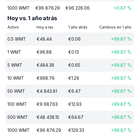
1000
WMT
€
96 876.29
€
96 226.06
+
0.67
%
Hoy vs. 1 año atrás
Activo
Hoy a las
1 año atrás
Cambios en 1 año
0.5
WMT
€
48.44
€
0.06
+
99.87
%
1
WMT
€
96.88
€
0.13
+
99.87
%
5
WMT
€
484.38
€
0.65
+
99.87
%
10
WMT
€
968.76
€
1.29
+
99.87
%
50
WMT
€
4 843.81
€
6.47
+
99.87
%
100
WMT
€
9 687.63
€
12.93
+
99.87
%
500
WMT
€
48 438.15
€
64.67
+
99.87
%
1000
WMT
€
96 876.29
€
129.33
+
99.87
%