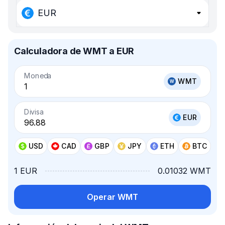
EUR
Calculadora de WMT a EUR
Moneda
WMT
Divisa
EUR
USD
CAD
GBP
JPY
ETH
BTC
1 EUR
0.01032 WMT
Operar WMT