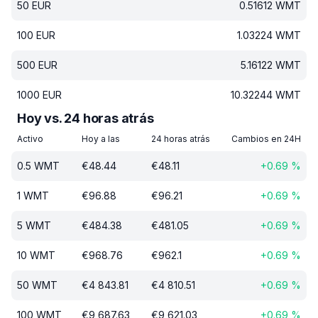
50
EUR
0.51612
WMT
100
EUR
1.03224
WMT
500
EUR
5.16122
WMT
1000
EUR
10.32244
WMT
Hoy vs. 24 horas atrás
Activo
Hoy a las
24 horas atrás
Cambios en 24H
0.5
WMT
€
48.44
€
48.11
+
0.69
%
1
WMT
€
96.88
€
96.21
+
0.69
%
5
WMT
€
484.38
€
481.05
+
0.69
%
10
WMT
€
968.76
€
962.1
+
0.69
%
50
WMT
€
4 843.81
€
4 810.51
+
0.69
%
100
WMT
€
9 687.63
€
9 621.03
+
0.69
%