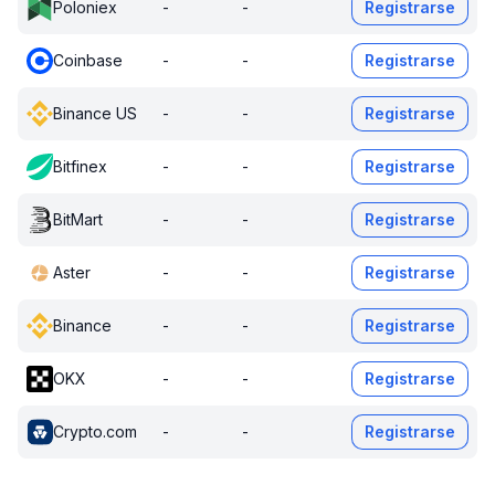
Poloniex
-
-
Registrarse
Coinbase
-
-
Registrarse
Binance US
-
-
Registrarse
Bitfinex
-
-
Registrarse
BitMart
-
-
Registrarse
Aster
-
-
Registrarse
Binance
-
-
Registrarse
OKX
-
-
Registrarse
Crypto.com
-
-
Registrarse