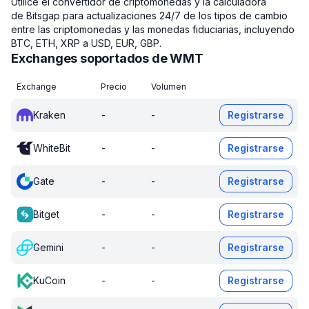
Utilice el convertidor de criptomonedas y la calculadora
de Bitsgap para actualizaciones 24/7 de los tipos de cambio
entre las criptomonedas y las monedas fiduciarias, incluyendo
BTC, ETH, XRP a USD, EUR, GBP.
Exchanges soportados de WMT
Exchange
Precio
Volumen
Kraken
-
-
Registrarse
WhiteBit
-
-
Registrarse
Gate
-
-
Registrarse
Bitget
-
-
Registrarse
Gemini
-
-
Registrarse
KuCoin
-
-
Registrarse