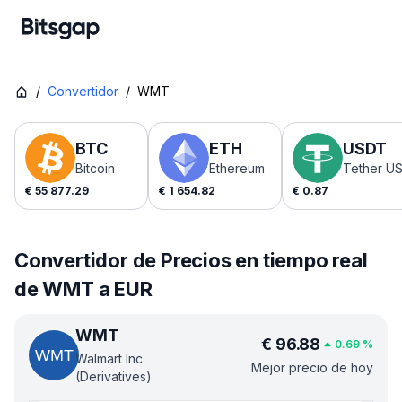
/
Convertidor
/
WMT
BTC
ETH
USDT
Bitcoin
Ethereum
Tether U
€
55 877.29
€
1 654.82
€
0.87
Convertidor de Precios en tiempo real
de WMT a EUR
WMT
€
96.88
0.69
%
Walmart Inc
Mejor precio de hoy
(Derivatives)