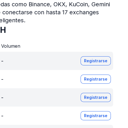
edas como Binance, OKX, KuCoin, Gemini
de conectarse con hasta 17 exchanges
eligentes.
TH
Volumen
-
Registrarse
-
Registrarse
-
Registrarse
-
Registrarse