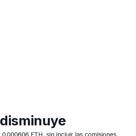
 disminuye
 0.000606 ETH, sin incluir las comisiones