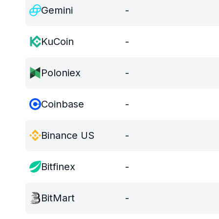
Gemini
-
KuCoin
-
Poloniex
-
Coinbase
-
Binance US
-
Bitfinex
-
BitMart
-