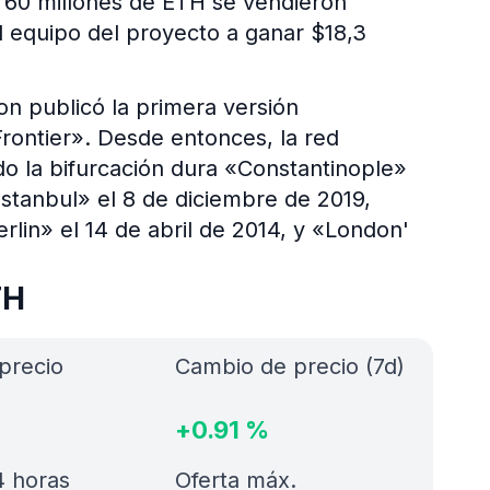
 60 millones de ETH se vendieron
l equipo del proyecto a ganar $18,3
on publicó la primera versión
rontier». Desde entonces, la red
ndo la bifurcación dura «Constantinople»
Istanbul» el 8 de diciembre de 2019,
rlin» el 14 de abril de 2014, y «London'
TH
precio
Cambio de precio (7d)
+
0.91
%
 horas
Oferta máx.