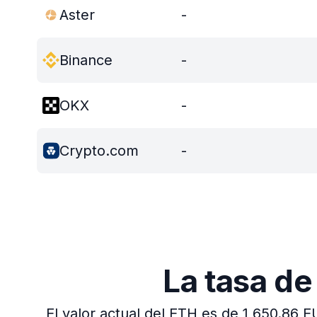
Aster
-
Binance
-
OKX
-
Crypto.com
-
La tasa d
El valor actual del ETH es de 1 650.86 E