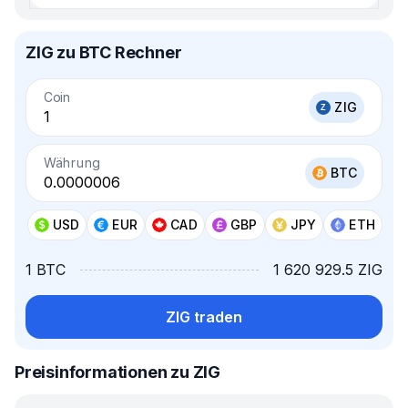
ZIG zu BTC Rechner
Coin
ZIG
Währung
BTC
USD
EUR
CAD
GBP
JPY
ETH
1 BTC
1 620 929.5 ZIG
ZIG traden
Preisinformationen zu ZIG