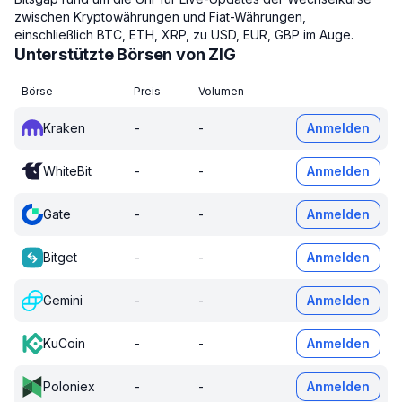
zwischen Kryptowährungen und Fiat-Währungen,
einschließlich BTC, ETH, XRP, zu USD, EUR, GBP im Auge.
Unterstützte Börsen von ZIG
Börse
Preis
Volumen
Kraken
-
-
Anmelden
WhiteBit
-
-
Anmelden
Gate
-
-
Anmelden
Bitget
-
-
Anmelden
Gemini
-
-
Anmelden
KuCoin
-
-
Anmelden
Poloniex
-
-
Anmelden