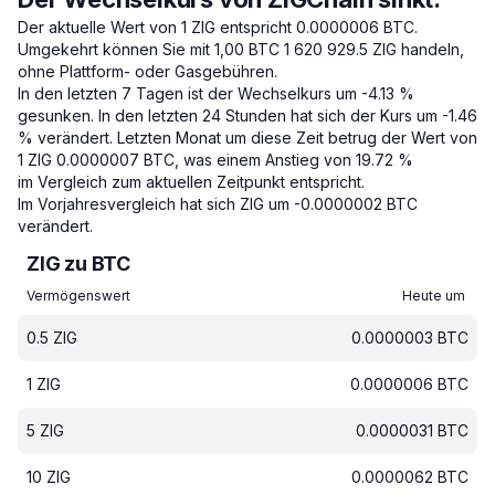
Der aktuelle Wert von 1 ZIG entspricht 0.0000006 BTC.
Umgekehrt können Sie mit 1,00 BTC 1 620 929.5 ZIG handeln,
ohne Plattform- oder Gasgebühren.
In den letzten 7 Tagen ist der Wechselkurs um -4.13 %
gesunken.
In den letzten 24 Stunden hat sich der Kurs um -1.46
% verändert.
Letzten Monat um diese Zeit betrug der Wert von
1 ZIG 0.0000007 BTC, was einem Anstieg von 19.72 %
im Vergleich zum aktuellen Zeitpunkt entspricht.
Im Vorjahresvergleich hat sich ZIG um -0.0000002 BTC
verändert.
ZIG zu BTC
Vermögenswert
Heute um
0.5
ZIG
0.0000003
BTC
1
ZIG
0.0000006
BTC
5
ZIG
0.0000031
BTC
10
ZIG
0.0000062
BTC