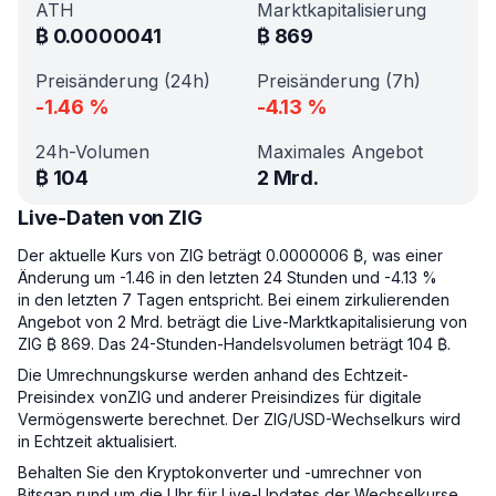
ATH
Marktkapitalisierung
₿
0.0000041
₿
869
Preisänderung (24h)
Preisänderung (7h)
-1.46
%
-4.13
%
24h-Volumen
Maximales Angebot
₿
104
2 Mrd.
Live-Daten von ZIG
Der aktuelle Kurs von ZIG beträgt 0.0000006 ₿, was einer
Änderung um -1.46 in den letzten 24 Stunden und -4.13 %
in den letzten 7 Tagen entspricht. Bei einem zirkulierenden
Angebot von 2 Mrd. beträgt die Live-Marktkapitalisierung von
ZIG ₿ 869. Das 24-Stunden-Handelsvolumen beträgt 104 ₿.
Die Umrechnungskurse werden anhand des Echtzeit-
Preisindex vonZIG und anderer Preisindizes für digitale
Vermögenswerte berechnet. Der ZIG/USD-Wechselkurs wird
in Echtzeit aktualisiert.
Behalten Sie den Kryptokonverter und -umrechner von
Bitsgap rund um die Uhr für Live-Updates der Wechselkurse