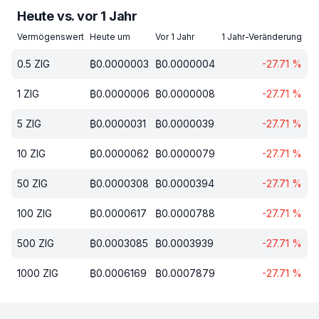
Heute vs. vor 1 Jahr
Vermögenswert
Heute um
Vor 1 Jahr
1 Jahr-Veränderung
0.5
ZIG
₿
0.0000003
₿
0.0000004
-27.71
%
1
ZIG
₿
0.0000006
₿
0.0000008
-27.71
%
5
ZIG
₿
0.0000031
₿
0.0000039
-27.71
%
10
ZIG
₿
0.0000062
₿
0.0000079
-27.71
%
50
ZIG
₿
0.0000308
₿
0.0000394
-27.71
%
100
ZIG
₿
0.0000617
₿
0.0000788
-27.71
%
500
ZIG
₿
0.0003085
₿
0.0003939
-27.71
%
1000
ZIG
₿
0.0006169
₿
0.0007879
-27.71
%