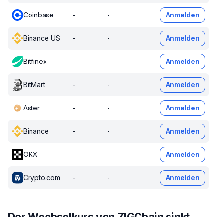
Coinbase
-
-
Anmelden
Binance US
-
-
Anmelden
Bitfinex
-
-
Anmelden
BitMart
-
-
Anmelden
Aster
-
-
Anmelden
Binance
-
-
Anmelden
OKX
-
-
Anmelden
Crypto.com
-
-
Anmelden
Der Wechselkurs von ZIGChain sinkt.