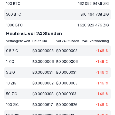
100
BTC
162 092 947.6
ZIG
500
BTC
810 464 738
ZIG
1000
BTC
1 620 929 476
ZIG
Heute vs. vor 24 Stunden
Vermögenswert
Heute um
Vor 24 Stunden
24H-Veränderung
0.5
ZIG
₿
0.0000003
₿
0.0000003
-1.46
%
1
ZIG
₿
0.0000006
₿
0.0000006
-1.46
%
5
ZIG
₿
0.0000031
₿
0.0000031
-1.46
%
10
ZIG
₿
0.0000062
₿
0.0000063
-1.46
%
50
ZIG
₿
0.0000308
₿
0.0000313
-1.46
%
100
ZIG
₿
0.0000617
₿
0.0000626
-1.46
%