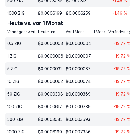
500
ZIG
₿
0.0003085
₿
0.000313
-1.46
%
1000
ZIG
₿
0.0006169
₿
0.0006259
-1.46
%
Heute vs. vor 1 Monat
Vermögenswert
Heute um
Vor 1 Monat
1 Monat-Veränderung
0.5
ZIG
₿
0.0000003
₿
0.0000004
-19.72
%
1
ZIG
₿
0.0000006
₿
0.0000007
-19.72
%
5
ZIG
₿
0.0000031
₿
0.0000037
-19.72
%
10
ZIG
₿
0.0000062
₿
0.0000074
-19.72
%
50
ZIG
₿
0.0000308
₿
0.0000369
-19.72
%
100
ZIG
₿
0.0000617
₿
0.0000739
-19.72
%
500
ZIG
₿
0.0003085
₿
0.0003693
-19.72
%
1000
ZIG
₿
0.0006169
₿
0.0007386
-19.72
%