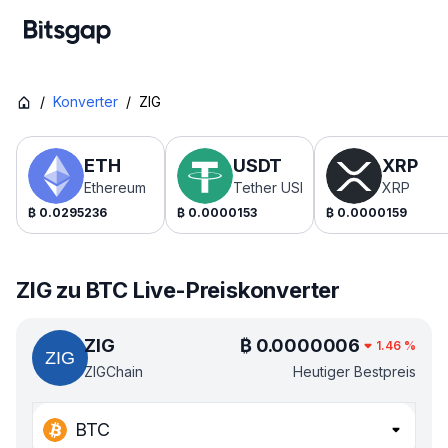
/
Konverter
/
ZIG
ETH
USDT
XRP
Ethereum
Tether USDt
XRP
₿
0.0295236
₿
0.0000153
₿
0.0000159
ZIG zu BTC Live-Preiskonverter
ZIG
₿
0.0000006
1.46
%
ZIGChain
Heutiger Bestpreis
BTC