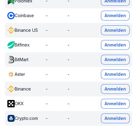
Poloniex
-
-
Anmelden
Coinbase
-
-
Anmelden
Binance US
-
-
Anmelden
Bitfinex
-
-
Anmelden
BitMart
-
-
Anmelden
Aster
-
-
Anmelden
Binance
-
-
Anmelden
OKX
-
-
Anmelden
Crypto.com
-
-
Anmelden