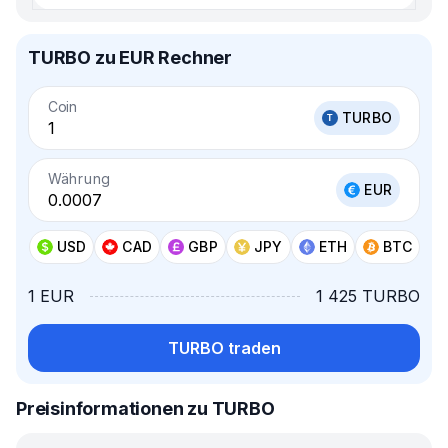
TURBO zu EUR Rechner
Coin
TURBO
Währung
EUR
USD
CAD
GBP
JPY
ETH
BTC
1 EUR
1 425 TURBO
TURBO traden
Preisinformationen zu TURBO