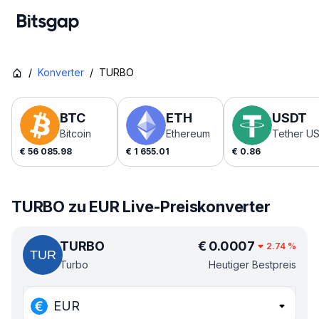
/
Konverter
/
TURBO
BTC
ETH
USDT
Bitcoin
Ethereum
Tether U
€
56 085.98
€
1 655.01
€
0.86
TURBO zu EUR Live-Preiskonverter
TURBO
€
0.0007
2.74
%
Turbo
Heutiger Bestpreis
EUR