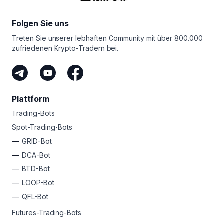
in allem sorgen unsere hochmoderne Sicherheit, unser
Unabhängig von Ihrer Erfahrungsstufe hat Bitsgap immer
rund um die Uhr verfügbarer Support mit menschlichen
einen einfachen Tarif für Sie, um Ihre Gewinne
Mitarbeitern und unser Engagement für
Folgen Sie uns
zu automatisieren. Warum melden Sie sich nicht noch
Spitzenleistungen dafür, dass Sie sich bei der
heute an und entfesseln Ihren inneren Krypto-Rockstar?
Treten Sie unserer lebhaften Community mit über 800.000
Verwaltung Ihrer Kryptogelder bei uns absolut sicher
zufriedenen Krypto-Tradern bei.
fühlen können.
Plattform
Trading-Bots
Spot-Trading-Bots
GRID-Bot
DCA-Bot
BTD-Bot
LOOP-Bot
QFL-Bot
Futures-Trading-Bots