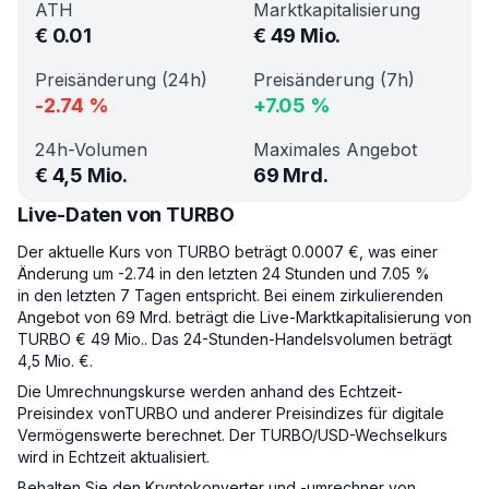
ATH
Marktkapitalisierung
€
0.01
€
49 Mio.
Preisänderung (24h)
Preisänderung (7h)
-2.74
%
+
7.05
%
24h-Volumen
Maximales Angebot
€
4,5 Mio.
69 Mrd.
Live-Daten von TURBO
Der aktuelle Kurs von TURBO beträgt 0.0007 €, was einer
Änderung um -2.74 in den letzten 24 Stunden und 7.05 %
in den letzten 7 Tagen entspricht. Bei einem zirkulierenden
Angebot von 69 Mrd. beträgt die Live-Marktkapitalisierung von
TURBO € 49 Mio.. Das 24-Stunden-Handelsvolumen beträgt
4,5 Mio. €.
Die Umrechnungskurse werden anhand des Echtzeit-
Preisindex vonTURBO und anderer Preisindizes für digitale
Vermögenswerte berechnet. Der TURBO/USD-Wechselkurs
wird in Echtzeit aktualisiert.
Behalten Sie den Kryptokonverter und -umrechner von