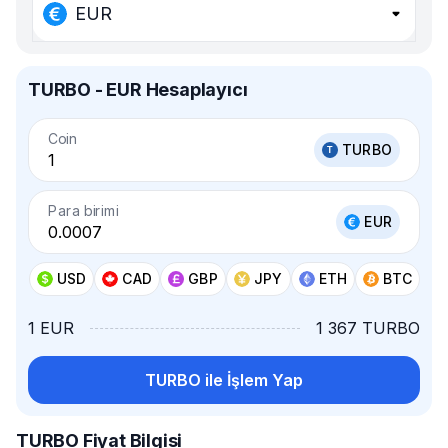
EUR
TURBO - EUR Hesaplayıcı
Coin
TURBO
Para birimi
EUR
USD
CAD
GBP
JPY
ETH
BTC
1 EUR
1 367 TURBO
TURBO ile İşlem Yap
TURBO Fiyat Bilgisi