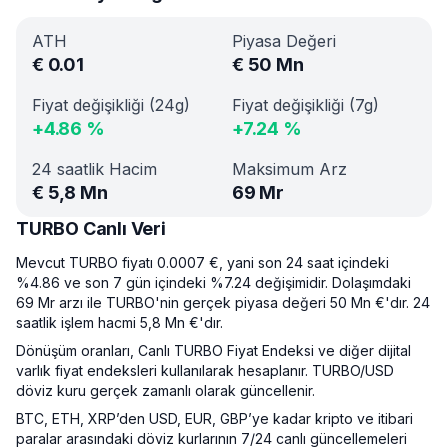
ATH
Piyasa Değeri
€
0.01
€
50 Mn
Fiyat değişikliği (24g)
Fiyat değişikliği (7g)
+
4.86
%
+
7.24
%
24 saatlik Hacim
Maksimum Arz
€
5,8 Mn
69 Mr
TURBO Canlı Veri
Mevcut TURBO fiyatı 0.0007 €, yani son 24 saat içindeki
%4.86 ve son 7 gün içindeki %7.24 değişimidir. Dolaşımdaki
69 Mr arzı ile TURBO'nin gerçek piyasa değeri 50 Mn €'dır. 24
saatlik işlem hacmi 5,8 Mn €'dır.
Dönüşüm oranları, Canlı TURBO Fiyat Endeksi ve diğer dijital
varlık fiyat endeksleri kullanılarak hesaplanır. TURBO/USD
döviz kuru gerçek zamanlı olarak güncellenir.
BTC, ETH, XRP’den USD, EUR, GBP’ye kadar kripto ve itibari
paralar arasındaki döviz kurlarının 7/24 canlı güncellemeleri