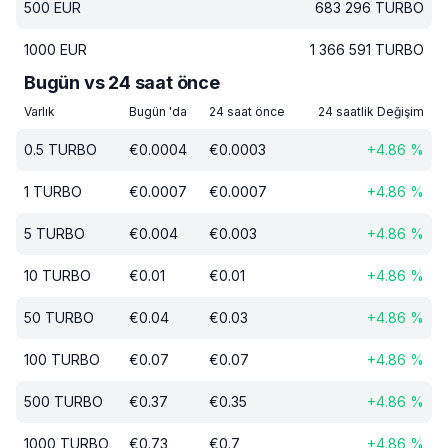
500
EUR
683 296
TURBO
1000
EUR
1 366 591
TURBO
Bugün vs 24 saat önce
Varlık
Bugün 'da
24 saat önce
24 saatlik Değişim
0.5
TURBO
€
0.0004
€
0.0003
+
4.86
%
1
TURBO
€
0.0007
€
0.0007
+
4.86
%
5
TURBO
€
0.004
€
0.003
+
4.86
%
10
TURBO
€
0.01
€
0.01
+
4.86
%
50
TURBO
€
0.04
€
0.03
+
4.86
%
100
TURBO
€
0.07
€
0.07
+
4.86
%
500
TURBO
€
0.37
€
0.35
+
4.86
%
1000
TURBO
€
0.73
€
0.7
+
4.86
%