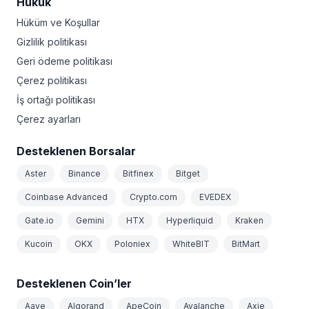
Hukuk
Hüküm ve Koşullar
Gizlilik politikası
Geri ödeme politikası
Çerez politikası
İş ortağı politikası
Çerez ayarları
Desteklenen Borsalar
Aster
Binance
Bitfinex
Bitget
Coinbase Advanced
Crypto.com
EVEDEX
Gate.io
Gemini
HTX
Hyperliquid
Kraken
Kucoin
OKX
Poloniex
WhiteBIT
BitMart
Desteklenen Coin’ler
Aave
Algorand
ApeCoin
Avalanche
Axie