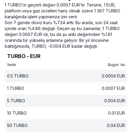
1 TURBO'in geçerli değeri 0.0007 EUR'tır.
Tersine, 1 EUR,
platform veya gaz ücretleri hariç olmak üzere 1 367 TURBO
karşılığında işlem yapmanıza izin verir.
Son 7 günde döviz kuru %7.24 arttı.
Bu arada, son 24 saat
içinde oran %4.86 değişti.
Geçen ay bu zamanlar, 1 TURBO
değeri 0.0007 EUR idi, bu da şu anki değerinden %1.61
oranında bir yükseliş anlamına geliyor.
Bir yıl öncesine
baktığımızda, TURBO, -0.004 EUR kadar değişti.
TURBO - EUR
Varlık
Bugün 'da
0.5
TURBO
0.0004
EUR
1
TURBO
0.0007
EUR
5
TURBO
0.004
EUR
10
TURBO
0.01
EUR
50
TURBO
0.04
EUR