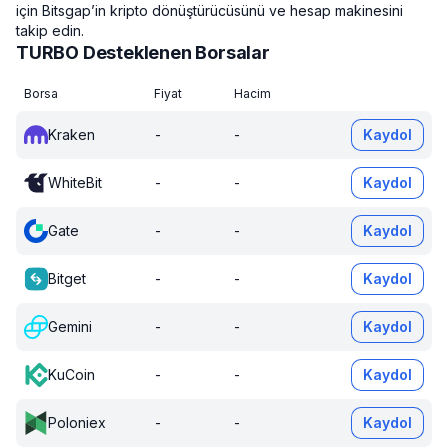
için Bitsgap’in kripto dönüştürücüsünü ve hesap makinesini
takip edin.
TURBO Desteklenen Borsalar
Borsa
Fiyat
Hacim
Kraken
-
-
Kaydol
WhiteBit
-
-
Kaydol
Gate
-
-
Kaydol
Bitget
-
-
Kaydol
Gemini
-
-
Kaydol
KuCoin
-
-
Kaydol
Poloniex
-
-
Kaydol