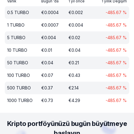
Varlık
Bugün 'da
1 yıl önce
1 yıllık Değişim
0.5
TURBO
€
0.0004
€
0.002
-485.67
%
1
TURBO
€
0.0007
€
0.004
-485.67
%
5
TURBO
€
0.004
€
0.02
-485.67
%
10
TURBO
€
0.01
€
0.04
-485.67
%
50
TURBO
€
0.04
€
0.21
-485.67
%
100
TURBO
€
0.07
€
0.43
-485.67
%
500
TURBO
€
0.37
€
2.14
-485.67
%
1000
TURBO
€
0.73
€
4.29
-485.67
%
Kripto portföyünüzü bugün büyütmeye
başlayın