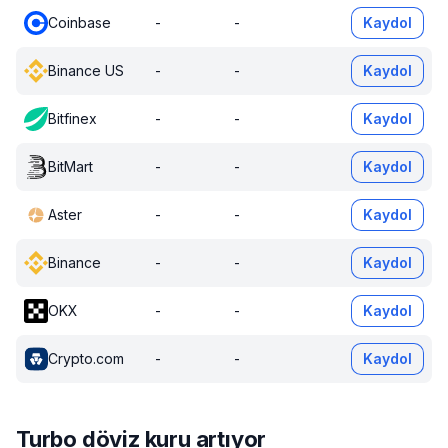
Coinbase
-
-
Kaydol
Binance US
-
-
Kaydol
Bitfinex
-
-
Kaydol
BitMart
-
-
Kaydol
Aster
-
-
Kaydol
Binance
-
-
Kaydol
OKX
-
-
Kaydol
Crypto.com
-
-
Kaydol
Turbo döviz kuru artıyor