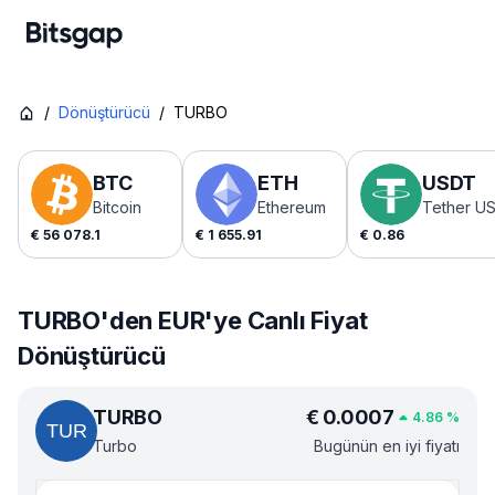
/
Dönüştürücü
/
TURBO
BTC
ETH
USDT
Bitcoin
Ethereum
Tether U
€
56 078.1
€
1 655.91
€
0.86
TURBO'den EUR'ye Canlı Fiyat
Dönüştürücü
TURBO
€
0.0007
4.86
%
Turbo
Bugünün en iyi fiyatı