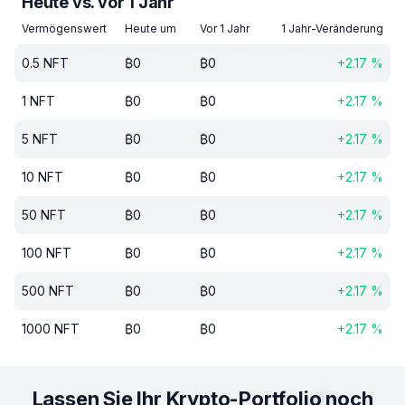
Heute vs. vor 1 Jahr
Vermögenswert
Heute um
Vor 1 Jahr
1 Jahr-Veränderung
0.5
NFT
₿
0
₿
0
+
2.17
%
1
NFT
₿
0
₿
0
+
2.17
%
5
NFT
₿
0
₿
0
+
2.17
%
10
NFT
₿
0
₿
0
+
2.17
%
50
NFT
₿
0
₿
0
+
2.17
%
100
NFT
₿
0
₿
0
+
2.17
%
500
NFT
₿
0
₿
0
+
2.17
%
1000
NFT
₿
0
₿
0
+
2.17
%
Lassen Sie Ihr Krypto-Portfolio noch