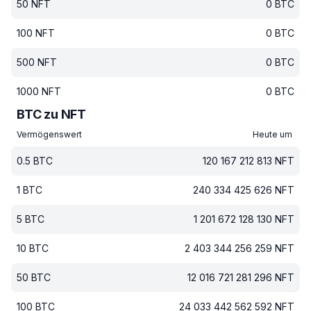
50
NFT
0
BTC
100
NFT
0
BTC
500
NFT
0
BTC
1000
NFT
0
BTC
BTC zu NFT
Vermögenswert
Heute um
0.5
BTC
120 167 212 813
NFT
1
BTC
240 334 425 626
NFT
5
BTC
1 201 672 128 130
NFT
10
BTC
2 403 344 256 259
NFT
50
BTC
12 016 721 281 296
NFT
100
BTC
24 033 442 562 592
NFT