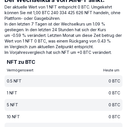
Der aktuelle Wert von 1 NFT entspricht 0 BTC.
Umgekehrt
können Sie mit 1,00 BTC 240 334 425 626 NFT handeln, ohne
Plattform- oder Gasgebühren.
In den letzten 7 Tagen ist der Wechselkurs um 1.09 %
gestiegen.
In den letzten 24 Stunden hat sich der Kurs
um -0.59 % verändert.
Letzten Monat um diese Zeit betrug der
Wert von 1 NFT 0 BTC, was einem Rückgang von 0.43 %
im Vergleich zum aktuellen Zeitpunkt entspricht.
Im Vorjahresvergleich hat sich NFT um +0 BTC verändert.
NFT zu BTC
Vermögenswert
Heute um
0.5
NFT
0
BTC
1
NFT
0
BTC
5
NFT
0
BTC
10
NFT
0
BTC