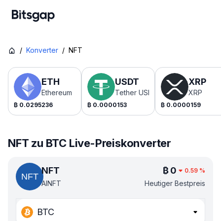
/
Konverter
/
NFT
ETH
USDT
XRP
Ethereum
Tether USDt
XRP
₿
0.0295236
₿
0.0000153
₿
0.0000159
NFT zu BTC Live-Preiskonverter
NFT
₿
0
0.59
%
AINFT
Heutiger Bestpreis
BTC