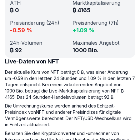
ATH
Marktkapitalisierung
₿
0
₿
4165
Preisänderung (24h)
Preisänderung (7h)
-0.59
%
+
1.09
%
24h-Volumen
Maximales Angebot
₿
92
1000 Bio.
Live-Daten von NFT
Der aktuelle Kurs von NFT beträgt 0 ₿, was einer Änderung
um -0.59 in den letzten 24 Stunden und 1.09 % in den letzten 7
Tagen entspricht. Bei einem zirkulierenden Angebot von
1000 Bio. beträgt die Live-Marktkapitalisierung von NFT ₿
4165. Das 24-Stunden-Handelsvolumen beträgt 92 ₿.
Die Umrechnungskurse werden anhand des Echtzeit-
Preisindex vonNFT und anderer Preisindizes für digitale
Vermögenswerte berechnet. Der NFT/USD-Wechselkurs wird
in Echtzeit aktualisiert.
Behalten Sie den Kryptokonverter und -umrechner von
Bitsgap rund um die Uhr für Live-Updates der Wechselkurse