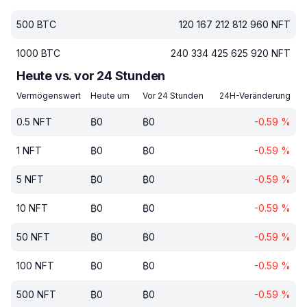
500
BTC
120 167 212 812 960
NFT
1000
BTC
240 334 425 625 920
NFT
Heute vs. vor 24 Stunden
Vermögenswert
Heute um
Vor 24 Stunden
24H-Veränderung
0.5
NFT
₿
0
₿
0
-0.59
%
1
NFT
₿
0
₿
0
-0.59
%
5
NFT
₿
0
₿
0
-0.59
%
10
NFT
₿
0
₿
0
-0.59
%
50
NFT
₿
0
₿
0
-0.59
%
100
NFT
₿
0
₿
0
-0.59
%
500
NFT
₿
0
₿
0
-0.59
%