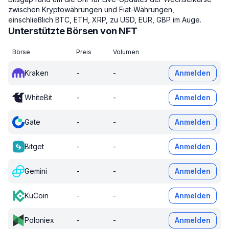
zwischen Kryptowährungen und Fiat-Währungen,
einschließlich BTC, ETH, XRP, zu USD, EUR, GBP im Auge.
Unterstützte Börsen von NFT
Börse
Preis
Volumen
Kraken
-
-
Anmelden
WhiteBit
-
-
Anmelden
Gate
-
-
Anmelden
Bitget
-
-
Anmelden
Gemini
-
-
Anmelden
KuCoin
-
-
Anmelden
Poloniex
-
-
Anmelden