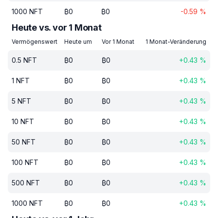
1000
NFT
₿
0
₿
0
-0.59
%
Heute vs. vor 1 Monat
Vermögenswert
Heute um
Vor 1 Monat
1 Monat-Veränderung
0.5
NFT
₿
0
₿
0
+
0.43
%
1
NFT
₿
0
₿
0
+
0.43
%
5
NFT
₿
0
₿
0
+
0.43
%
10
NFT
₿
0
₿
0
+
0.43
%
50
NFT
₿
0
₿
0
+
0.43
%
100
NFT
₿
0
₿
0
+
0.43
%
500
NFT
₿
0
₿
0
+
0.43
%
1000
NFT
₿
0
₿
0
+
0.43
%