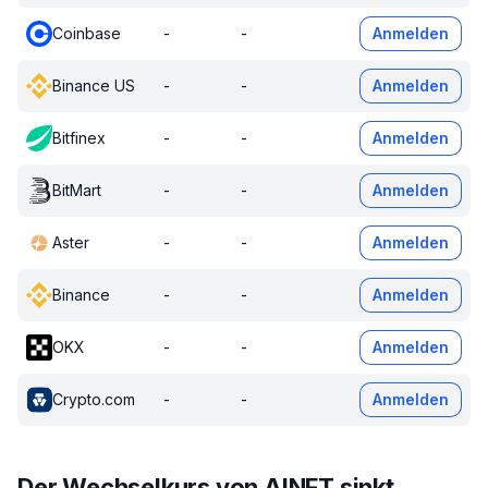
Coinbase
-
-
Anmelden
Binance US
-
-
Anmelden
Bitfinex
-
-
Anmelden
BitMart
-
-
Anmelden
Aster
-
-
Anmelden
Binance
-
-
Anmelden
OKX
-
-
Anmelden
Crypto.com
-
-
Anmelden
Der Wechselkurs von AINFT sinkt.