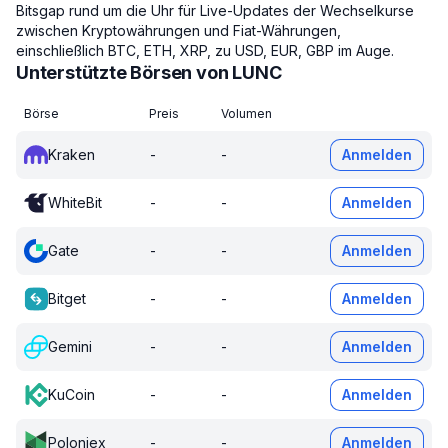
Bitsgap rund um die Uhr für Live-Updates der Wechselkurse
zwischen Kryptowährungen und Fiat-Währungen,
einschließlich BTC, ETH, XRP, zu USD, EUR, GBP im Auge.
Unterstützte Börsen von LUNC
Börse
Preis
Volumen
Kraken
-
-
Anmelden
WhiteBit
-
-
Anmelden
Gate
-
-
Anmelden
Bitget
-
-
Anmelden
Gemini
-
-
Anmelden
KuCoin
-
-
Anmelden
Poloniex
-
-
Anmelden