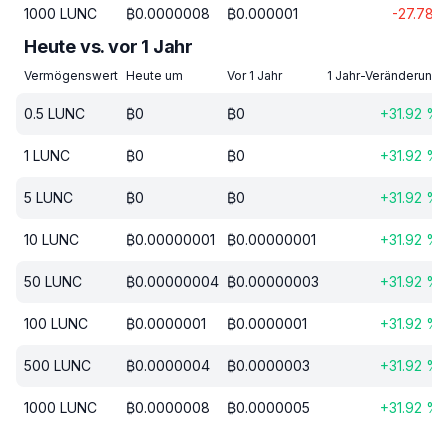
1000
LUNC
₿
0.0000008
₿
0.000001
-27.78
Heute vs. vor 1 Jahr
Vermögenswert
Heute um
Vor 1 Jahr
1 Jahr-Veränderung
0.5
LUNC
₿
0
₿
0
+
31.92
%
1
LUNC
₿
0
₿
0
+
31.92
%
5
LUNC
₿
0
₿
0
+
31.92
%
10
LUNC
₿
0.00000001
₿
0.00000001
+
31.92
%
50
LUNC
₿
0.00000004
₿
0.00000003
+
31.92
%
100
LUNC
₿
0.0000001
₿
0.0000001
+
31.92
%
500
LUNC
₿
0.0000004
₿
0.0000003
+
31.92
%
1000
LUNC
₿
0.0000008
₿
0.0000005
+
31.92
%