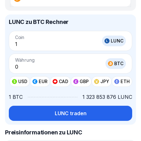
LUNC zu BTC Rechner
Coin
LUNC
Währung
BTC
USD
EUR
CAD
GBP
JPY
ETH
1 BTC
1 323 853 876 LUNC
LUNC traden
Preisinformationen zu LUNC