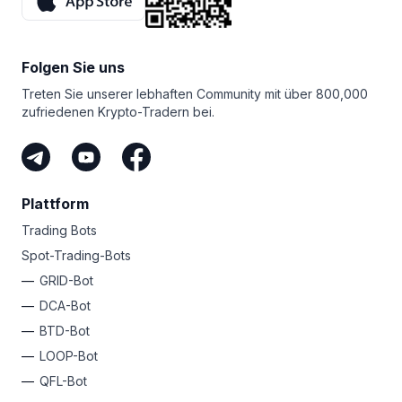
niedrigere Durchschnittskosten für Ihre Münzen
Terminal zu testen und die volle Leistung der
zu erzielen.
fortschrittlichen Trading-Bots von Bitsgap zu erleben!
Folgen Sie uns
Treten Sie unserer lebhaften Community mit über 800,000
zufriedenen Krypto-Tradern bei.
Plattform
Trading Bots
Spot-Trading-Bots
GRID-Bot
DCA-Bot
BTD-Bot
LOOP-Bot
QFL-Bot