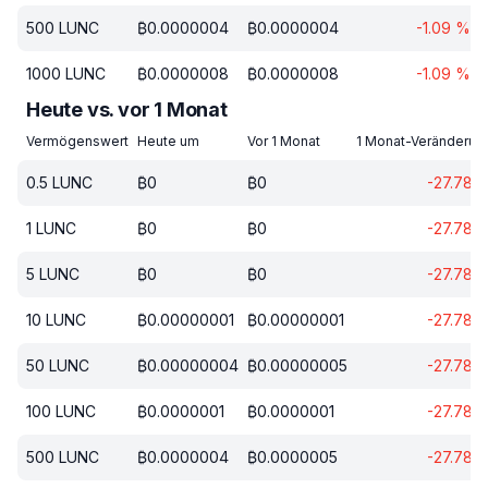
500
LUNC
₿
0.0000004
₿
0.0000004
-1.09
%
1000
LUNC
₿
0.0000008
₿
0.0000008
-1.09
%
Heute vs. vor 1 Monat
Vermögenswert
Heute um
Vor 1 Monat
1 Monat-Veränderun
0.5
LUNC
₿
0
₿
0
-27.78
1
LUNC
₿
0
₿
0
-27.78
5
LUNC
₿
0
₿
0
-27.78
10
LUNC
₿
0.00000001
₿
0.00000001
-27.78
50
LUNC
₿
0.00000004
₿
0.00000005
-27.78
100
LUNC
₿
0.0000001
₿
0.0000001
-27.78
500
LUNC
₿
0.0000004
₿
0.0000005
-27.78