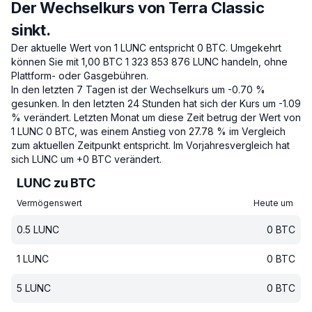
Der Wechselkurs von Terra Classic
sinkt.
Der aktuelle Wert von 1 LUNC entspricht 0 BTC.
Umgekehrt
können Sie mit 1,00 BTC 1 323 853 876 LUNC handeln, ohne
Plattform- oder Gasgebühren.
In den letzten 7 Tagen ist der Wechselkurs um -0.70 %
gesunken.
In den letzten 24 Stunden hat sich der Kurs um -1.09
% verändert.
Letzten Monat um diese Zeit betrug der Wert von
1 LUNC 0 BTC, was einem Anstieg von 27.78 % im Vergleich
zum aktuellen Zeitpunkt entspricht.
Im Vorjahresvergleich hat
sich LUNC um +0 BTC verändert.
LUNC zu BTC
Vermögenswert
Heute um
0.5
LUNC
0
BTC
1
LUNC
0
BTC
5
LUNC
0
BTC