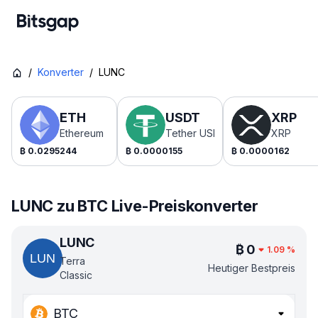
/
Konverter
/
LUNC
ETH
USDT
XRP
Ethereum
Tether USDt
XRP
₿
0.0295244
₿
0.0000155
₿
0.0000162
LUNC zu BTC Live-Preiskonverter
LUNC
₿
0
1.09
%
Terra
Heutiger Bestpreis
Classic
BTC