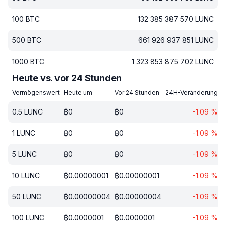
100
BTC
132 385 387 570
LUNC
500
BTC
661 926 937 851
LUNC
1000
BTC
1 323 853 875 702
LUNC
Heute vs. vor 24 Stunden
Vermögenswert
Heute um
Vor 24 Stunden
24H-Veränderung
0.5
LUNC
₿
0
₿
0
-1.09
%
1
LUNC
₿
0
₿
0
-1.09
%
5
LUNC
₿
0
₿
0
-1.09
%
10
LUNC
₿
0.00000001
₿
0.00000001
-1.09
%
50
LUNC
₿
0.00000004
₿
0.00000004
-1.09
%
100
LUNC
₿
0.0000001
₿
0.0000001
-1.09
%