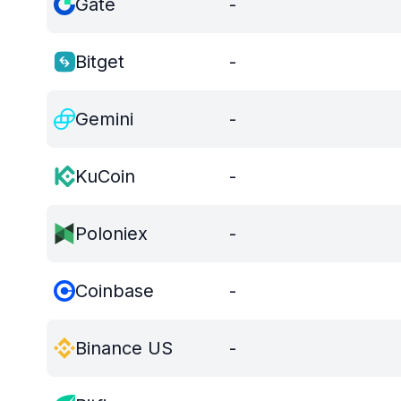
Gate
-
Bitget
-
Gemini
-
KuCoin
-
Poloniex
-
Coinbase
-
Binance US
-