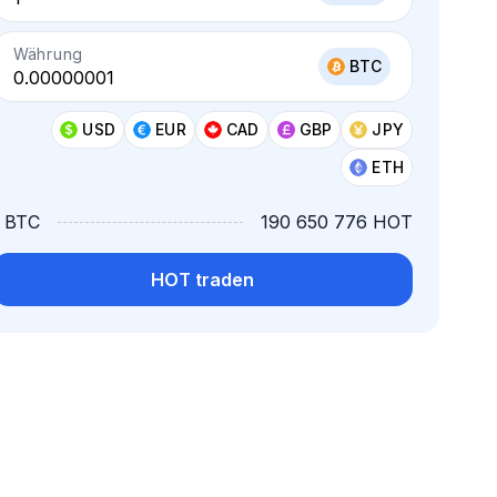
Währung
BTC
USD
EUR
CAD
GBP
JPY
ETH
1 BTC
190 650 776 HOT
HOT traden