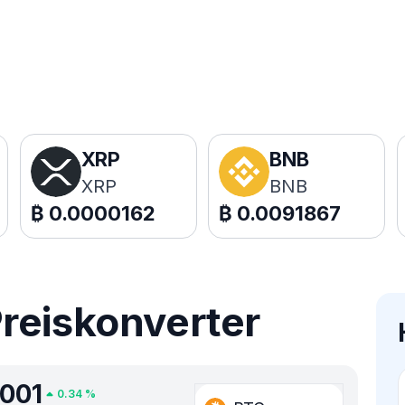
XRP
BNB
XRP
BNB
₿
0.0000162
₿
0.0091867
reiskonverter
001
0.34
%