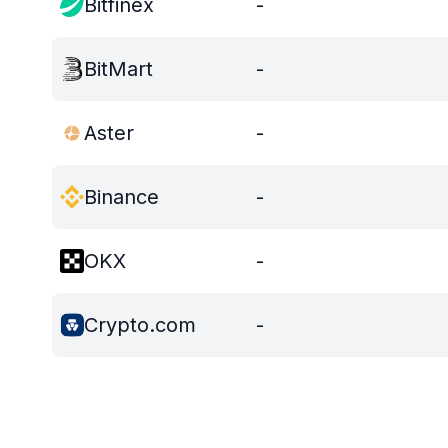
Bitfinex
-
BitMart
-
Aster
-
Binance
-
OKX
-
Crypto.com
-