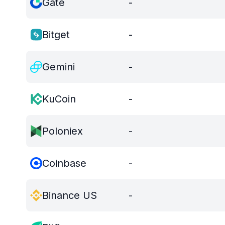
Gate
-
Bitget
-
Gemini
-
KuCoin
-
Poloniex
-
Coinbase
-
Binance US
-