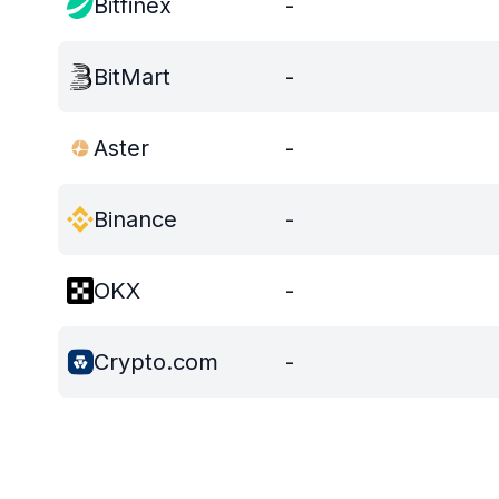
Bitfinex
-
BitMart
-
Aster
-
Binance
-
OKX
-
Crypto.com
-