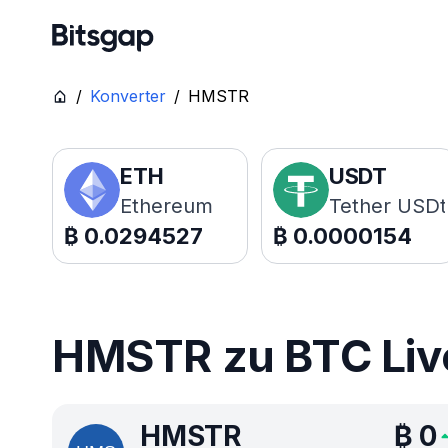
/
Konverter
/
HMSTR
ETH
USDT
Ethereum
Tether USDt
₿
0.0294527
₿
0.0000154
HMSTR zu BTC Liv
HMSTR
₿
0