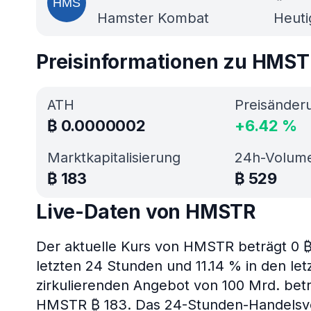
Hamster Kombat
Heuti
Preisinformationen zu HMS
ATH
Preisänder
₿
0.0000002
+
6.42
%
Marktkapitalisierung
24h-Volum
₿
183
₿
529
Live-Daten von HMSTR
Der aktuelle Kurs von HMSTR beträgt 0 ₿
letzten 24 Stunden und 11.14 % in den let
zirkulierenden Angebot von 100 Mrd. betr
HMSTR ₿ 183. Das 24-Stunden-Handelsvo