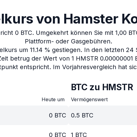
kurs von Hamster Ko
richt 0 BTC.
Umgekehrt können Sie mit 1,00 B
Plattform- oder Gasgebühren.
elkurs um 11.14 % gestiegen.
In den letzten 24
Zeit betrug der Wert von 1 HMSTR 0.00000001 
tpunkt entspricht.
Im Vorjahresvergleich hat s
BTC zu HMSTR
Heute um
Vermögenswert
0
BTC
0.5
BTC
0
BTC
1
BTC