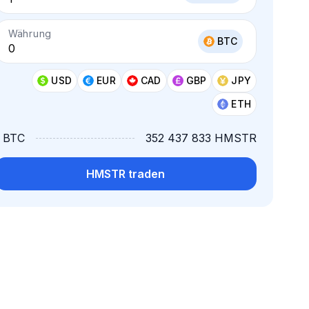
Währung
BTC
USD
EUR
CAD
GBP
JPY
ETH
1 BTC
352 437 833 HMSTR
HMSTR traden