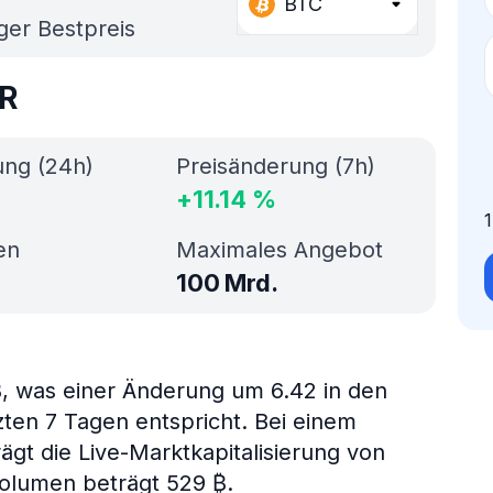
BTC
ger Bestpreis
TR
ung (24h)
Preisänderung (7h)
+
11.14
%
en
Maximales Angebot
100 Mrd.
, was einer Änderung um 6.42 in den
zten 7 Tagen entspricht. Bei einem
ägt die Live-Marktkapitalisierung von
lumen beträgt 529 ₿.