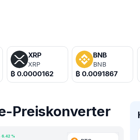
XRP
BNB
XRP
BNB
₿
0.0000162
₿
0.0091867
e-Preiskonverter
6.42
%