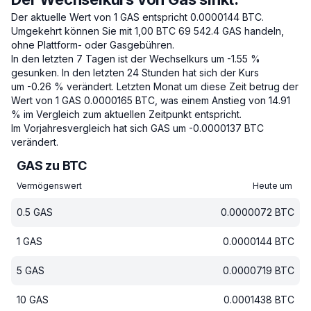
Der aktuelle Wert von 1 GAS entspricht 0.0000144 BTC.
Umgekehrt können Sie mit 1,00 BTC 69 542.4 GAS handeln,
ohne Plattform- oder Gasgebühren.
In den letzten 7 Tagen ist der Wechselkurs um -1.55 %
gesunken.
In den letzten 24 Stunden hat sich der Kurs
um -0.26 % verändert.
Letzten Monat um diese Zeit betrug der
Wert von 1 GAS 0.0000165 BTC, was einem Anstieg von 14.91
% im Vergleich zum aktuellen Zeitpunkt entspricht.
Im Vorjahresvergleich hat sich GAS um -0.0000137 BTC
verändert.
GAS zu BTC
Vermögenswert
Heute um
0.5
GAS
0.0000072
BTC
1
GAS
0.0000144
BTC
5
GAS
0.0000719
BTC
10
GAS
0.0001438
BTC