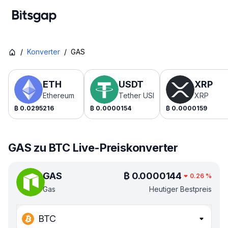
/
Konverter
/
GAS
ETH
USDT
XRP
Ethereum
Tether USDt
XRP
₿
0.0295216
₿
0.0000154
₿
0.0000159
GAS zu BTC Live-Preiskonverter
GAS
₿
0.0000144
0.26
%
Gas
Heutiger Bestpreis
BTC