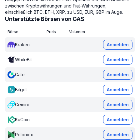
zwischen Kryptowährungen und Fiat-Währungen,
einschließlich BTC, ETH, XRP, zu USD, EUR, GBP im Auge.
Unterstützte Börsen von GAS
Börse
Preis
Volumen
Kraken
-
-
Anmelden
WhiteBit
-
-
Anmelden
Gate
-
-
Anmelden
Bitget
-
-
Anmelden
Gemini
-
-
Anmelden
KuCoin
-
-
Anmelden
Poloniex
-
-
Anmelden