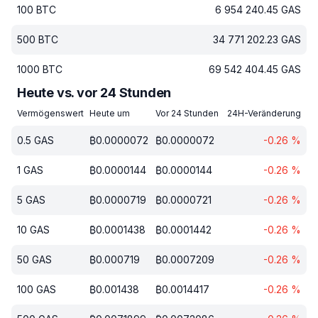
100
BTC
6 954 240.45
GAS
500
BTC
34 771 202.23
GAS
1000
BTC
69 542 404.45
GAS
Heute vs. vor 24 Stunden
Vermögenswert
Heute um
Vor 24 Stunden
24H-Veränderung
0.5
GAS
₿
0.0000072
₿
0.0000072
-0.26
%
1
GAS
₿
0.0000144
₿
0.0000144
-0.26
%
5
GAS
₿
0.0000719
₿
0.0000721
-0.26
%
10
GAS
₿
0.0001438
₿
0.0001442
-0.26
%
50
GAS
₿
0.000719
₿
0.0007209
-0.26
%
100
GAS
₿
0.001438
₿
0.0014417
-0.26
%