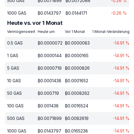
500
GAS
₿
0.0071899
₿
0.0072086
-0.26
%
1000
GAS
₿
0.0143797
₿
0.0144171
-0.26
%
Heute vs. vor 1 Monat
Vermögenswert
Heute um
Vor 1 Monat
1 Monat-Veränderung
0.5
GAS
₿
0.0000072
₿
0.0000083
-14.91
%
1
GAS
₿
0.0000144
₿
0.0000165
-14.91
%
5
GAS
₿
0.0000719
₿
0.0000826
-14.91
%
10
GAS
₿
0.0001438
₿
0.0001652
-14.91
%
50
GAS
₿
0.000719
₿
0.0008262
-14.91
%
100
GAS
₿
0.001438
₿
0.0016524
-14.91
%
500
GAS
₿
0.0071899
₿
0.0082619
-14.91
%
1000
GAS
₿
0.0143797
₿
0.0165238
-14.91
%