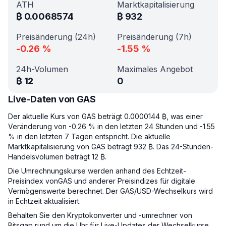
ATH
Marktkapitalisierung
₿
0.0068574
₿
932
Preisänderung (24h)
Preisänderung (7h)
-0.26
%
-1.55
%
24h-Volumen
Maximales Angebot
₿
12
0
Live-Daten von GAS
Der aktuelle Kurs von GAS beträgt 0.0000144 ₿, was einer
Veränderung von -0.26 % in den letzten 24 Stunden und -1.55
% in den letzten 7 Tagen entspricht. Die aktuelle
Marktkapitalisierung von GAS beträgt 932 ₿. Das 24-Stunden-
Handelsvolumen beträgt 12 ₿.
Die Umrechnungskurse werden anhand des Echtzeit-
Preisindex vonGAS und anderer Preisindizes für digitale
Vermögenswerte berechnet. Der GAS/USD-Wechselkurs wird
in Echtzeit aktualisiert.
Behalten Sie den Kryptokonverter und -umrechner von
Bitsgap rund um die Uhr für Live-Updates der Wechselkurse