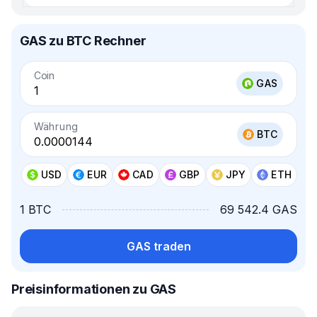
GAS zu BTC Rechner
Coin
GAS
Währung
BTC
USD
EUR
CAD
GBP
JPY
ETH
1 BTC
69 542.4 GAS
GAS traden
Preisinformationen zu GAS