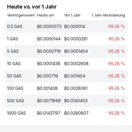
Heute vs. vor 1 Jahr
Vermögenswert
Heute um
Vor 1 Jahr
1 Jahr-Veränderung
0.5
GAS
₿
0.0000072
₿
0.000014
-95.28
%
1
GAS
₿
0.0000144
₿
0.0000281
-95.28
%
5
GAS
₿
0.0000719
₿
0.0001404
-95.28
%
10
GAS
₿
0.0001438
₿
0.0002808
-95.28
%
50
GAS
₿
0.000719
₿
0.001404
-95.28
%
100
GAS
₿
0.001438
₿
0.0028081
-95.28
%
500
GAS
₿
0.0071899
₿
0.0140403
-95.28
%
1000
GAS
₿
0.0143797
₿
0.0280807
-95.28
%