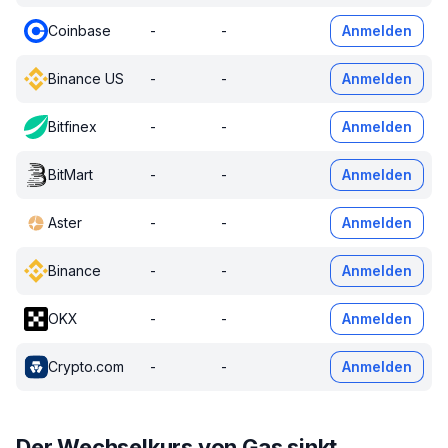
Coinbase
-
-
Anmelden
Binance US
-
-
Anmelden
Bitfinex
-
-
Anmelden
BitMart
-
-
Anmelden
Aster
-
-
Anmelden
Binance
-
-
Anmelden
OKX
-
-
Anmelden
Crypto.com
-
-
Anmelden
Der Wechselkurs von Gas sinkt.