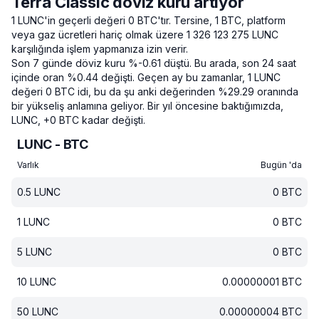
Terra Classic döviz kuru artıyor
1 LUNC'in geçerli değeri 0 BTC'tır.
Tersine, 1 BTC, platform
veya gaz ücretleri hariç olmak üzere 1 326 123 275 LUNC
karşılığında işlem yapmanıza izin verir.
Son 7 günde döviz kuru %-0.61 düştü.
Bu arada, son 24 saat
içinde oran %0.44 değişti.
Geçen ay bu zamanlar, 1 LUNC
değeri 0 BTC idi, bu da şu anki değerinden %29.29 oranında
bir yükseliş anlamına geliyor.
Bir yıl öncesine baktığımızda,
LUNC, +0 BTC kadar değişti.
LUNC - BTC
Varlık
Bugün 'da
0.5
LUNC
0
BTC
1
LUNC
0
BTC
5
LUNC
0
BTC
10
LUNC
0.00000001
BTC
50
LUNC
0.00000004
BTC