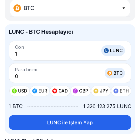
BTC
LUNC - BTC Hesaplayıcı
Coin
LUNC
Para birimi
BTC
USD
EUR
CAD
GBP
JPY
ETH
1 BTC
1 326 123 275 LUNC
LUNC ile İşlem Yap