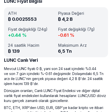
LUNC Fiyat Bilgisi
ATH
Piyasa Değeri
₿
0.0025553
₿
4,2 B
Fiyat değişikliği (24g)
Fiyat değişikliği (7g)
+
0.44
%
-0.61
%
24 saatlik Hacim
Maksimum Arz
₿
139
6,5 Tn
LUNC Canlı Veri
Mevcut LUNC fiyatı 0 ₿, yani son 24 saat içindeki %0.44
ve son 7 gün içindeki %-0.61 değişimidir. Dolaşımdaki 6,5 Tn
arzı ile LUNC'nin gerçek piyasa değeri 4,2 B ₿'dır. 24 saatlik
işlem hacmi 139 ₿'dır.
Dönüşüm oranları, Canlı LUNC Fiyat Endeksi ve diğer dijital
varlık fiyat endeksleri kullanılarak hesaplanır. LUNC/USD döviz
kuru gerçek zamanlı olarak güncellenir.
BTC, ETH, XRP’den USD, EUR, GBP’ye kadar kripto ve itibari