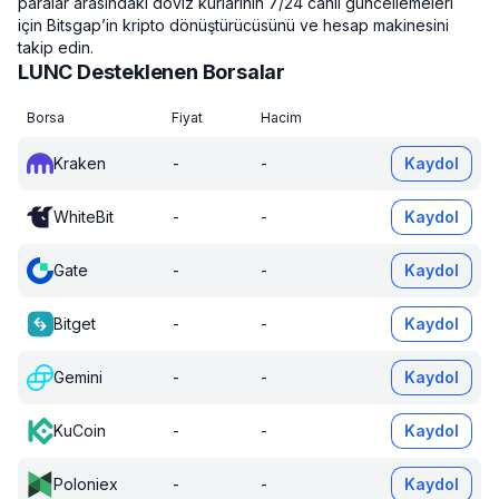
paralar arasındaki döviz kurlarının 7/24 canlı güncellemeleri
için Bitsgap’in kripto dönüştürücüsünü ve hesap makinesini
takip edin.
LUNC Desteklenen Borsalar
Borsa
Fiyat
Hacim
Kraken
-
-
Kaydol
WhiteBit
-
-
Kaydol
Gate
-
-
Kaydol
Bitget
-
-
Kaydol
Gemini
-
-
Kaydol
KuCoin
-
-
Kaydol
Poloniex
-
-
Kaydol