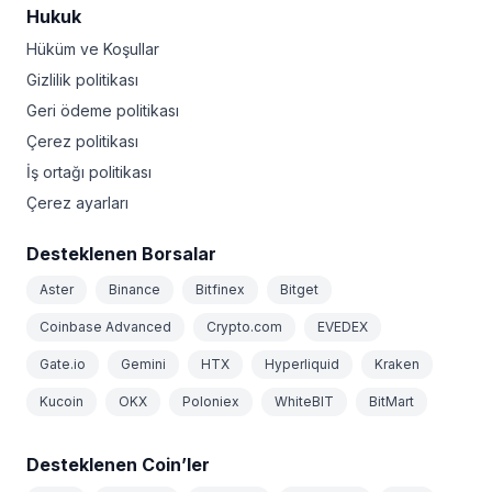
Hukuk
Hüküm ve Koşullar
Gizlilik politikası
Geri ödeme politikası
Çerez politikası
İş ortağı politikası
Çerez ayarları
Desteklenen Borsalar
Aster
Binance
Bitfinex
Bitget
Coinbase Advanced
Crypto.com
EVEDEX
Gate.io
Gemini
HTX
Hyperliquid
Kraken
Kucoin
OKX
Poloniex
WhiteBIT
BitMart
Desteklenen Coin’ler