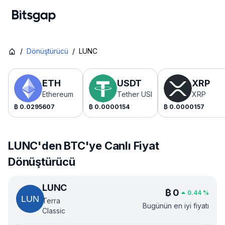
/
Dönüştürücü
/
LUNC
ETH
USDT
XRP
Ethereum
Tether USDt
XRP
₿
0.0295607
₿
0.0000154
₿
0.0000157
LUNC'den BTC'ye Canlı Fiyat
Dönüştürücü
LUNC
₿
0
0.44
%
Terra
Bugünün en iyi fiyatı
Classic