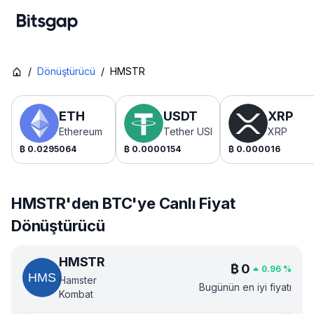
/
Dönüştürücü
/
HMSTR
ETH
USDT
XRP
Ethereum
Tether USDt
XRP
₿
0.0295064
₿
0.0000154
₿
0.000016
HMSTR'den BTC'ye Canlı Fiyat
Dönüştürücü
HMSTR
₿
0
0.96
%
Hamster
Bugünün en iyi fiyatı
Kombat