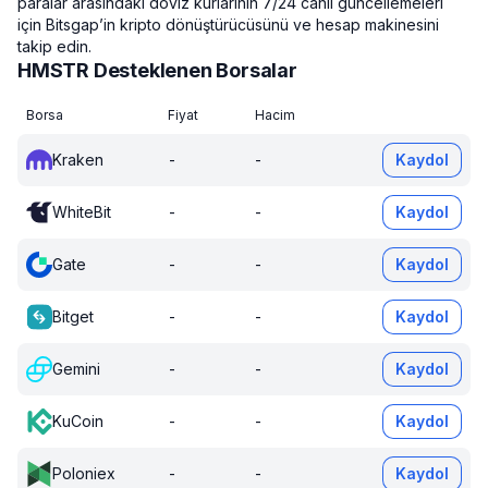
paralar arasındaki döviz kurlarının 7/24 canlı güncellemeleri
için Bitsgap’in kripto dönüştürücüsünü ve hesap makinesini
takip edin.
HMSTR Desteklenen Borsalar
Borsa
Fiyat
Hacim
Kraken
-
-
Kaydol
WhiteBit
-
-
Kaydol
Gate
-
-
Kaydol
Bitget
-
-
Kaydol
Gemini
-
-
Kaydol
KuCoin
-
-
Kaydol
Poloniex
-
-
Kaydol