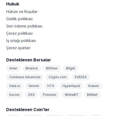
Hukuk
Hüküm ve Koşullar
Gizlilik politikası
Geri ödeme politikası
Çerez politikası
İş ortağı politikası
Çerez ayarları
Desteklenen Borsalar
Aster
Binance
Bitfinex
Bitget
Coinbase Advanced
Crypto.com
EVEDEX
Gate.io
Gemini
HTX
Hyperliquid
Kraken
Kucoin
OKX
Poloniex
WhiteBIT
BitMart
Desteklenen Coin’ler