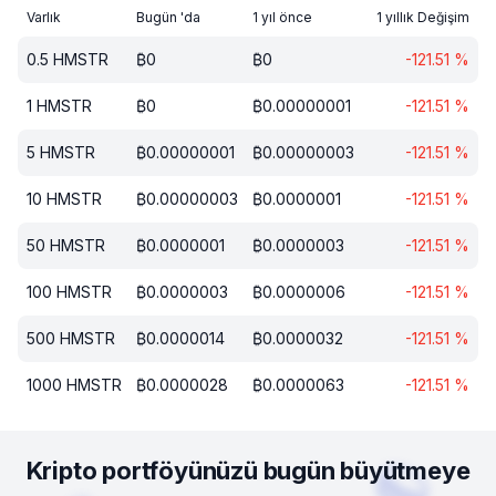
Varlık
Bugün 'da
1 yıl önce
1 yıllık Değişim
0.5
HMSTR
₿
0
₿
0
-121.51
%
1
HMSTR
₿
0
₿
0.00000001
-121.51
%
5
HMSTR
₿
0.00000001
₿
0.00000003
-121.51
%
10
HMSTR
₿
0.00000003
₿
0.0000001
-121.51
%
50
HMSTR
₿
0.0000001
₿
0.0000003
-121.51
%
100
HMSTR
₿
0.0000003
₿
0.0000006
-121.51
%
500
HMSTR
₿
0.0000014
₿
0.0000032
-121.51
%
1000
HMSTR
₿
0.0000028
₿
0.0000063
-121.51
%
Kripto portföyünüzü bugün büyütmeye