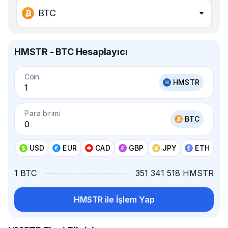
BTC
HMSTR - BTC Hesaplayıcı
Coin
HMSTR
Para birimi
BTC
USD
EUR
CAD
GBP
JPY
ETH
1 BTC
351 341 518 HMSTR
HMSTR ile İşlem Yap