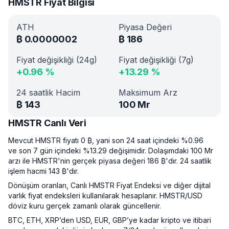
HMSTR Fiyat Bilgisi
ATH
Piyasa Değeri
₿
0.0000002
₿
186
Fiyat değişikliği (24g)
Fiyat değişikliği (7g)
+
0.96
%
+
13.29
%
24 saatlik Hacim
Maksimum Arz
₿
143
100 Mr
HMSTR Canlı Veri
Mevcut HMSTR fiyatı 0 ₿, yani son 24 saat içindeki %0.96
ve son 7 gün içindeki %13.29 değişimidir. Dolaşımdaki 100 Mr
arzı ile HMSTR'nin gerçek piyasa değeri 186 ₿'dır. 24 saatlik
işlem hacmi 143 ₿'dır.
Dönüşüm oranları, Canlı HMSTR Fiyat Endeksi ve diğer dijital
varlık fiyat endeksleri kullanılarak hesaplanır. HMSTR/USD
döviz kuru gerçek zamanlı olarak güncellenir.
BTC, ETH, XRP’den USD, EUR, GBP’ye kadar kripto ve itibari