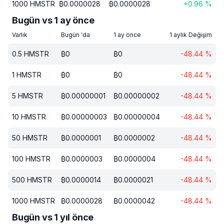
1000
HMSTR
₿
0.0000028
₿
0.0000028
+
0.96
%
Bugün vs 1 ay önce
Varlık
Bugün 'da
1 ay önce
1 aylık Değişim
0.5
HMSTR
₿
0
₿
0
-48.44
%
1
HMSTR
₿
0
₿
0
-48.44
%
5
HMSTR
₿
0.00000001
₿
0.00000002
-48.44
%
10
HMSTR
₿
0.00000003
₿
0.00000004
-48.44
%
50
HMSTR
₿
0.0000001
₿
0.0000002
-48.44
%
100
HMSTR
₿
0.0000003
₿
0.0000004
-48.44
%
500
HMSTR
₿
0.0000014
₿
0.0000021
-48.44
%
1000
HMSTR
₿
0.0000028
₿
0.0000042
-48.44
%
Bugün vs 1 yıl önce