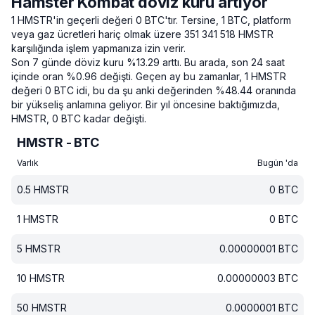
Hamster Kombat döviz kuru artıyor
1 HMSTR'in geçerli değeri 0 BTC'tır.
Tersine, 1 BTC, platform
veya gaz ücretleri hariç olmak üzere 351 341 518 HMSTR
karşılığında işlem yapmanıza izin verir.
Son 7 günde döviz kuru %13.29 arttı.
Bu arada, son 24 saat
içinde oran %0.96 değişti.
Geçen ay bu zamanlar, 1 HMSTR
değeri 0 BTC idi, bu da şu anki değerinden %48.44 oranında
bir yükseliş anlamına geliyor.
Bir yıl öncesine baktığımızda,
HMSTR, 0 BTC kadar değişti.
HMSTR - BTC
Varlık
Bugün 'da
0.5
HMSTR
0
BTC
1
HMSTR
0
BTC
5
HMSTR
0.00000001
BTC
10
HMSTR
0.00000003
BTC
50
HMSTR
0.0000001
BTC